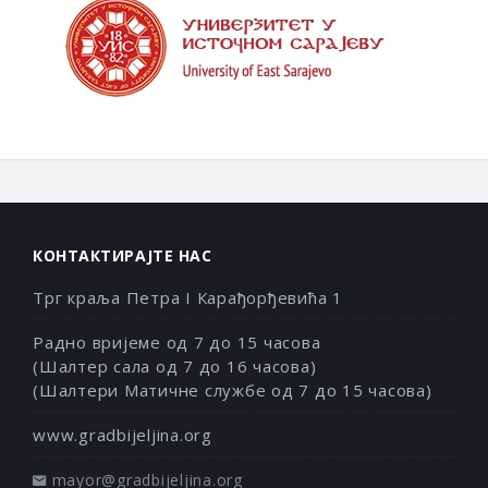
КОНТАКТИРАЈТЕ НАС
Трг краља Петра I Карађорђевића 1
Радно вријеме од 7 до 15 часова
(Шалтер сала од 7 до 16 часова)
(Шалтери Матичне службе од 7 до 15 часова)
www.gradbijeljina.org
mayor@gradbijeljina.org