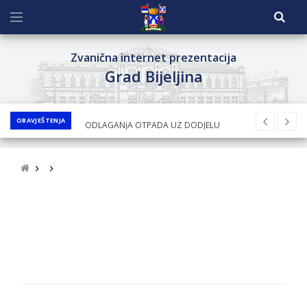
Zvanična internet prezentacija
Grad Bijeljina
OBAVJEŠTENJA
JAVNI KONKURS ZA DODJELU
BESPOVRATNIH SREDSTAVA ZA
SUFINANSIRANjE KUPOVINE SEOSKE KUĆE SA
OKUĆNICOM NA TERITORIJI GRADA BIJELjINA
ZA 2026. GODINU
Obavještenje za preduzetnika - Nenad
Nukić
PRELIMINARNA RANG LISTA KANDIDATA KOJI
SU OSTVARILI PRAVO NA GRADSKI MJESEČNI
BORAČKI DODATAK ZA DEMOBILISANE