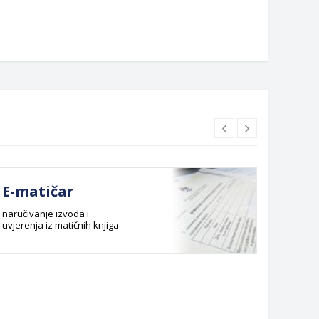
E-matičar
Dok
naručivanje izvoda i
Službeni
uvjerenja iz matičnih knjiga
Budžet G
Planska 