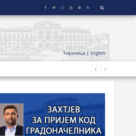
Ћирилица
|
English
 KUĆE SA OKUĆNICOM NA TERITORIJI
ČKI DODATAK ZA DEMOBILISANE BORCE