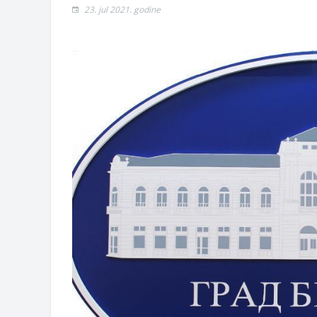
Zahtjev za izdavanje PONOSNE KA
23. jul 2021. godine
Obavještenje o zabrani saobraćaja 6.
Obavještenje za preduzetnika - Vera