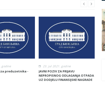
. godine
23. jul 2021. godine
2
 za preduzetnika -
JAVNI POZIV ZA PRIJAVU
JAV
NEPROPISNOG ODLAGANjA OTPADA
BES
UZ DODJELU FINANSIJSKE NAGRADE
SUF
KUĆ
GRA