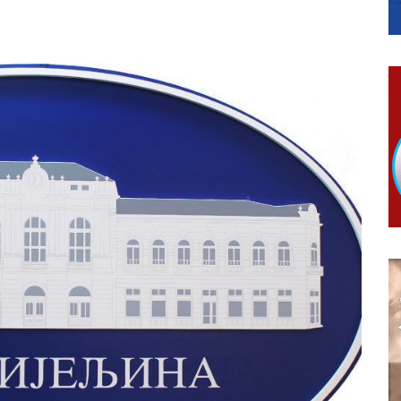
RTICE
 i 7. avgusta
 Ujić