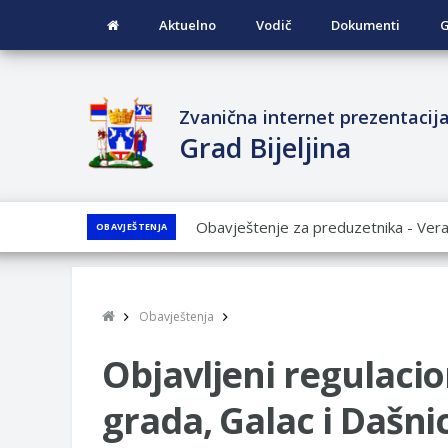
Aktuelno
Vodič
Dokumenti
G
Zvanična internet prezentacij
Grad Bijeljina
JAVNI POZIV ZA PRIJAVU NEPROP
OBAVJEŠTENJA
JAVNI KONKURS ZA DODJELU BESP
GRADA BIJELjINA ZA 2026. GODINU
Obavještenje za preduzetnika - Nen
Obavještenja
PRELIMINARNA RANG LISTA KANDI
VOJSKE REPUBLIKE SRPSKE U STA
Objavljeni regulacio
SOCIJALNE POTREBE
grada, Galac i Dašni
Obrasci zahtjeva za regresirano gor