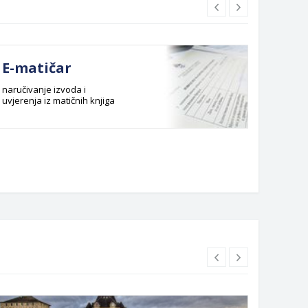
E-matičar
Dok
naručivanje izvoda i
Službeni
uvjerenja iz matičnih knjiga
Budžet G
Planska 