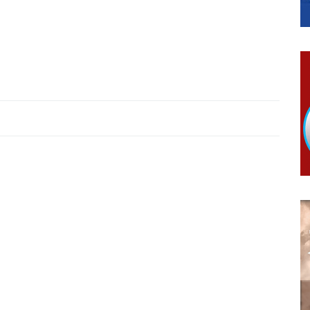
NA TERITORIJI GRADA BIJELjINA
ko Bogunović
anu pomoć za nabavku školskog pribora osnovcima
ivo dostupni od 13. marta do 15. novembra
RTICE
 i 7. avgusta
 Ujić