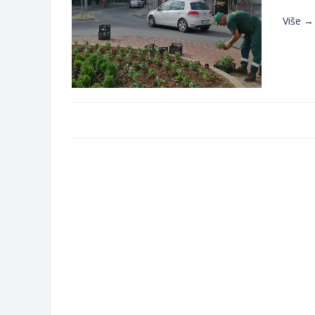
PROSTOR U MJESNIM ZAJEDNICAMA 
Više →
Obavještenje za preduzetnika - Goj
Od 27. jula prijem zahtjeva za novč
Obrasci zahtjeva za regresirano gor
Zahtjev za izdavanje PONOSNE KA
Obavještenje o zabrani saobraćaja 6.
Obavještenje za preduzetnika - Vera
Strana 1 od 1