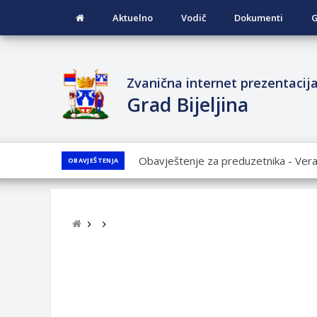
Aktuelno
Vodič
Dokumenti
G
Zvanična internet prezentacij
Grad Bijeljina
JAVNI POZIV ZA PRIJAVU NEPROP
OBAVJEŠTENJA
JAVNI KONKURS ZA DODJELU BESP
GRADA BIJELjINA ZA 2026. GODINU
Obavještenje za preduzetnika - Nen
PRELIMINARNA RANG LISTA KANDI
VOJSKE REPUBLIKE SRPSKE U STA
SOCIJALNE POTREBE
Obrasci zahtjeva za regresirano gor