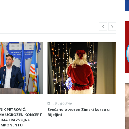
RTICE
 i 7. avgusta
 Ujić
. 0 . godine
.
IK PETROVIĆ:
Svečano otvoren Zimski korzo u
Drug
A UGROŽEN KONCEPT
Bijeljini
nov
 IMA I RAZVOJNU I
KOMPONENTU