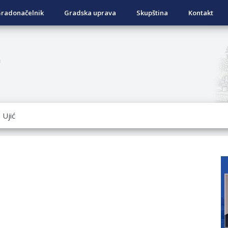
radonačelnik
Gradska uprava
Skupština
Kontakt
a
ISNOG ODLAGANjA OTPADA UZ DODJELU FINANSIJSKE NAGRADE
OVRATNIH SREDSTAVA ZA SUFINANSIRANjE KUPOVINE SEOSKE
ad Nukić
DATA KOJI SU OSTVARILI PRAVO NA GRADSKI MJESEČNI BORA
NjU
ivo dostupni od 13. marta do 15. novembra