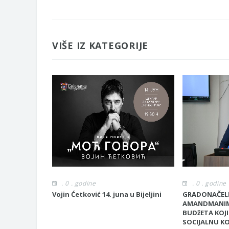
Zahtjev za izdavanje PONOSNE KA
Obavještenje o zabrani saobraćaja 6.
Obavještenje za preduzetnika - Vera
VIŠE IZ KATEGORIJE
. 0 . godine
. 0 . godine
Vojin Ćetković 14. juna u Bijeljini
GRADONAČELN
AMANDMANIM
BUDžETA KOJI
SOCIJALNU 