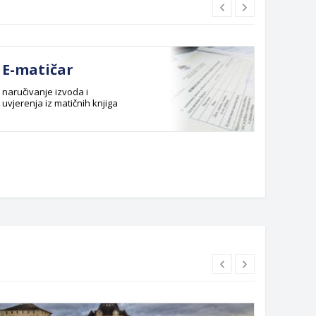
E-matičar
Dok
naručivanje izvoda i
Službeni
uvjerenja iz matičnih knjiga
Budžet G
Planska 