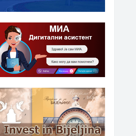
 0 . godine
. 0 . godine
a Kupusijada u Crnjelovu 2.
Karađorđevići u Bijeljini –
embra
predstavljena dječija knjiga „Bo
za zapis“ princeze Ljubice