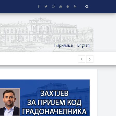
Ћирилица
|
English
 KUĆE SA OKUĆNICOM NA TERITORIJI
ČKI DODATAK ZA DEMOBILISANE BORCE