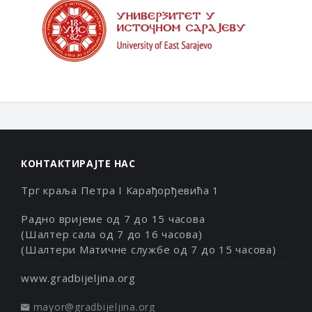
КОНТАКТИРАЈТЕ НАС
Трг краља Петра I Карађорђевића 1
Радно вријеме од 7 до 15 часова
(Шалтер сала од 7 до 16 часова)
(Шалтери Матичне службе од 7 до 15 часова)
www.gradbijeljina.org
mayor@gradbijeljina.org