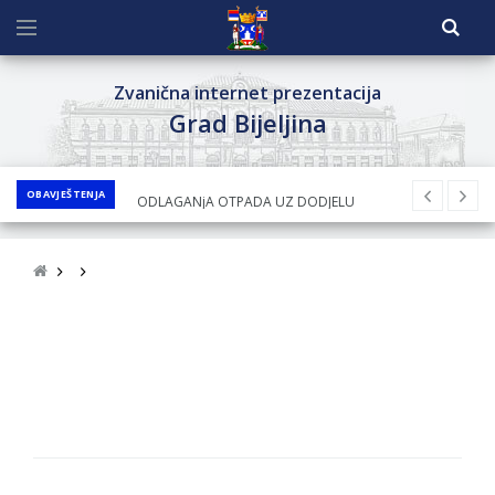
Zvanična internet prezentacija
Grad Bijeljina
OBAVJEŠTENJA
JAVNI KONKURS ZA DODJELU
BESPOVRATNIH SREDSTAVA ZA
SUFINANSIRANjE KUPOVINE SEOSKE KUĆE SA
OKUĆNICOM NA TERITORIJI GRADA BIJELjINA
ZA 2026. GODINU
Obavještenje za preduzetnika - Nenad
Nukić
PRELIMINARNA RANG LISTA KANDIDATA KOJI
SU OSTVARILI PRAVO NA GRADSKI MJESEČNI
BORAČKI DODATAK ZA DEMOBILISANE