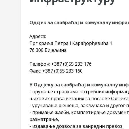
Захтјев за издавање ПОНОСНЕ 
Обавјештење о забрани саобраћаја
Обавјештење за предузетника - В
Одсјек за саобраћај и комуналну инфра
Адреса:
Трг краља Петра I Карађорђевића 1
76 300 Бијељина
Телефон: +387 (0)55 233 176
Факс: +387 (0)55 233 160
У Одсјеку за саобраћај и комуналну ин
- пружање странкама потребних информаци
њихових права везаних за послове Одсјека
- уручивање рјешења, закључака и другог 
- примање жалби, комплетирање документ
разматрање,
- издавање дозвола за ванредни превоз,