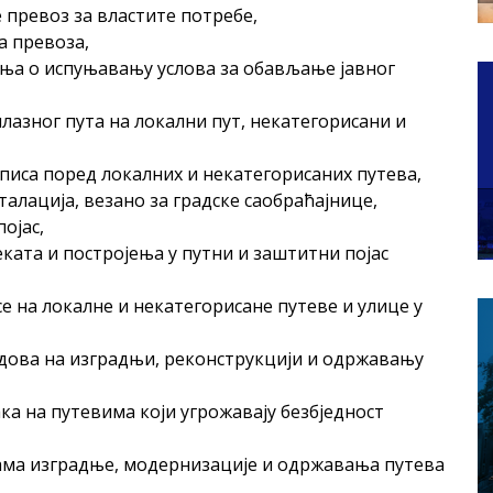
 превоз за властите потребе,
а превоза,
ења о испуњавању услова за обављање јавног
лазног пута на локални пут, некатегорисани и
писа поред локалних и некатегорисаних путева,
алација, везано за градске саобраћајнице,
ојас,
еката и постројења у путни и заштитни појас
се на локалне и некатегорисане путеве и улице у
адова на изградњи, реконструкцији и одржавању
а на путевима који угрожавају безбједност
ама изградње, модернизације и одржавања путева