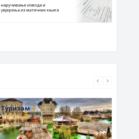
наручивање извода и
Службе
увјерења из матичних књига
Буџет 
Планска
Туризам