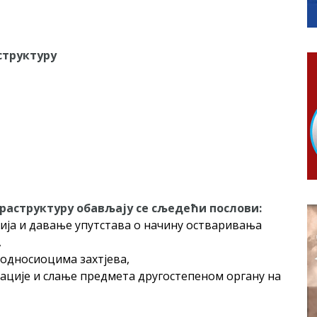
КАРТИЦЕ
 6. и 7. августа
ера Ујић
структуру
фраструктуру обављају се сљедећи послови:
ја и давање упутстава о начину остваривања
,
подносиоцима захтјева,
ације и слање предмета другостепеном органу на