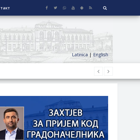
такт
Latinica
|
English
НАГРАДЕ
СЕОСКЕ КУЋЕ СА ОКУЋНИЦОМ НА
НИ БОРАЧКИ ДОДАТАК ЗА