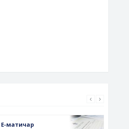
Е-матичар
Док