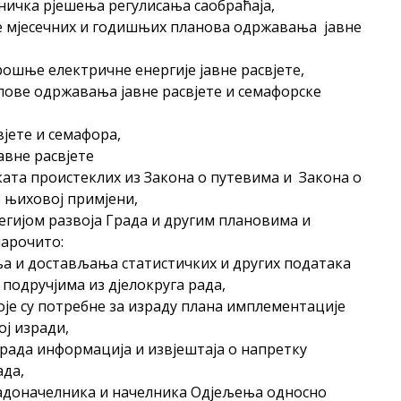
хничка рјешења регулисања саобраћаја,
је мјесечних и годишњих планова одржавања јавне
рошње електричне енергије јавне расвјете,
лове одржавања јавне расвјете и семафорске
јете и семафора,
авне расвјете
аката проистеклих из Закона о путевима и Закона о
о њиховој примјени,
егијом развоја Града и другим плановима и
нарочито:
а и достављања статистичких и других података
 подручјима из дјелокруга рада,
оје су потребне за израду плана имплементације
ој изради,
рада информација и извјештаја о напретку
ада,
Градоначелника и начелника Одјељења односно