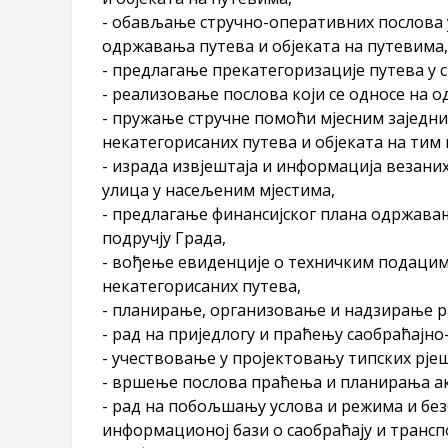
- обављање стручно-оперативних послова 
одржавања путева и објеката на путевима,
- предлагање прекатегоризације путева у с
- реализовање послова који се односе на 
- пружање стручне помоћи мјесним заједн
некатегорисаних путева и објеката на тим
- израда извјештаја и информација везаних
улица у насељеним мјестима,
- предлагање финансијског плана одржава
подручју Града,
- вођење евиденције о техничким подацима
некатегорисаних путева,
- планирање, организовање и надзирање р
- рад на приједлогу и праћењу саобраћајно
- учествовање у пројектовању типских рје
- вршење послова праћења и планирања ак
- рад на побољшању услова и режима и без
информационој бази о саобраћају и трансп