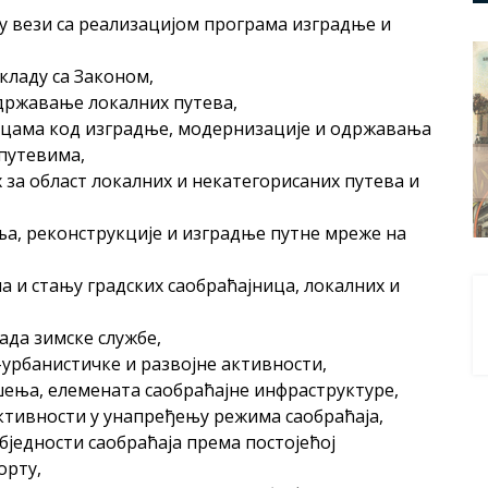
у вези са реализацијом програма изградње и
кладу са Законом,
одржавање локалних путева,
ицама код изградње, модернизације и одржавања
 путевима,
 за област локалних и некатегорисаних путева и
ња, реконструкције и изградње путне мреже на
 и стању градских саобраћајница, локалних и
ада зимске службе,
-урбанистичке и развојне активности,
шења, елемената саобраћајне инфраструктуре,
тивности у унапређењу режима саобраћаја,
бједности саобраћаја према постојећој
орту,