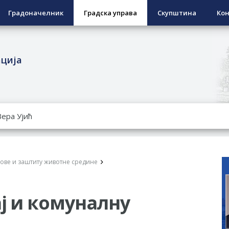
Градоначелник
Градска управа
Скупштина
Кон
ација
РОПИСНОГ ОДЛАГАЊА ОТПАДА УЗ ДОДЈЕЛУ ФИНАНСИЈСКЕ 
ЕСПОВРАТНИХ СРЕДСТАВА ЗА СУФИНАНСИРАЊЕ КУПОВИНЕ 
А 2026. ГОДИНУ
Ненад Нукић
ове и заштиту животне средине
НДИДАТА КОЈИ СУ ОСТВАРИЛИ ПРАВО НА ГРАДСКИ МЈЕСЕЧ
РЕПУБЛИКЕ СРПСКЕ У СТАЊУ
ај и комуналну
гориво доступни од 13. марта до 15. новембра