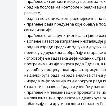
- праћење активности које су везане за те
- рад на пословима контроле и реализаци
расвјете,
- рад на пословима контроле мјесечне пот
- праћење рада предузећа које обавља пос
сигнализације,
- праћење стања функционисања јавне расв
- вођење катастра изграђене инсталације ј
- рад на изради градских одлука и других 
превозу у друмском саобраћају и старање 
- спровођење задатака дефинисаних Страт
програмима из дјелокруга рада Одсјека, а 
- учешће у процесу планирања, прикупљањ
из дјелокруга рада, израда анализа стања у
- израда информација из дјелокруга рада к
Стратегије развоја Града и учешће у његов
- праћење имплементације пројеката те из
имплементације пројеката из дјелокруга р
- обављају се и други послови по налогу 