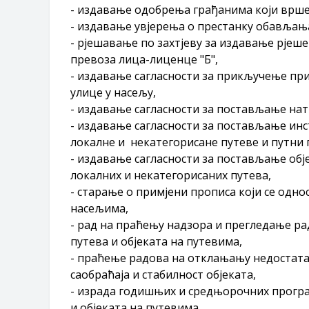
- издавање одобрења грађанима који врше
- издавање увјерења о престанку обављањ
- рјешавање по захтјеву за издавање рјеш
превоза лица-лиценце "Б",
- издавање сагласности за прикључење при
улице у насељу,
- издавање сагласности за постављање нат
- издавање сагласности за постављање инст
локалне и некатегорисане путеве и путни п
- издавање сагласности за постављање обј
локалних и некатегорисаних путева,
- старање о примјени прописа који се одно
насељима,
- рад на праћењу надзора и прегледање р
путева и објеката на путевима,
- праћење радова на отклањању недостатак
саобраћаја и стабилност објеката,
- израда годишњих и средњорочних прогр
и објеката на путевима,