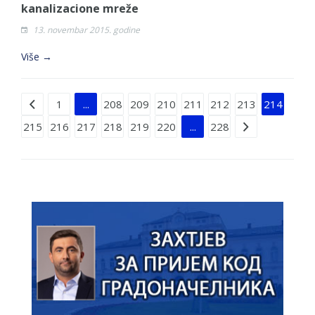
kanalizacione mreže
13. novembar 2015. godine
Više →
Strana 214 od 228
1
...
208
209
210
211
212
213
214
215
216
217
218
219
220
...
228