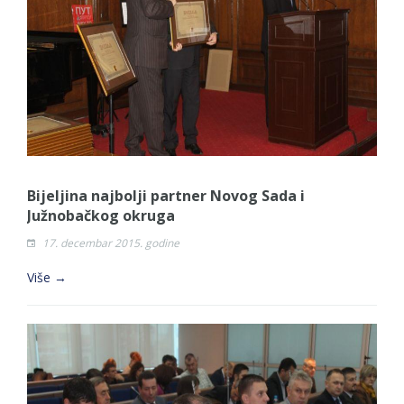
Zahtjev za izdavanje PONOSNE KARTICE
Obavještenje za preduzetnika - Vera Ujić
JAVNI POZIV ZA PRIJAVU NEPROPISNOG
ODLAGANjA OTPADA UZ DODJELU
FINANSIJSKE NAGRADE
JAVNI KONKURS ZA DODJELU
BESPOVRATNIH SREDSTAVA ZA
SUFINANSIRANjE KUPOVINE SEOSKE KUĆE SA
Bijeljina najbolji partner Novog Sada i
OKUĆNICOM NA TERITORIJI GRADA BIJELjINA
Južnobačkog okruga
ZA 2026. GODINU
17. decembar 2015. godine
Više →