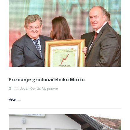
Priznanje gradonačelniku Mićiću
11. decembar 2015. godine
Više →