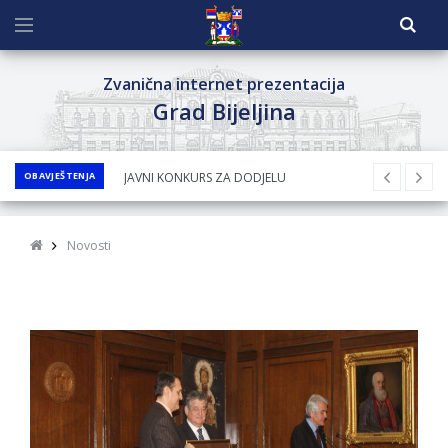
Zvanična internet prezentacija
Grad Bijeljina
OBAVJEŠTENJA
Obavještenje za preduzetnika - Nenad
Nukić
PRELIMINARNA RANG LISTA KANDIDATA KOJI
Novosti
SU OSTVARILI PRAVO NA GRADSKI MJESEČNI
BORAČKI DODATAK ZA DEMOBILISANE
BORCE VOJSKE REPUBLIKE SRPSKE U STANjU
SOCIJALNE POTREBE
Obrasci zahtjeva za regresirano gorivo
dostupni od 13. marta do 15. novembra