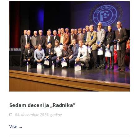
Sedam decenija „Radnika“
08. decembar 2015. godine
Više →