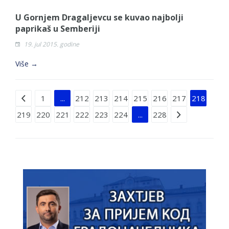
U Gornjem Dragaljevcu se kuvao najbolji
paprikaš u Semberiji
19. jul 2015. godine
Više →
Strana 218 od 228
1
...
212
213
214
215
216
217
218
219
220
221
222
223
224
...
228