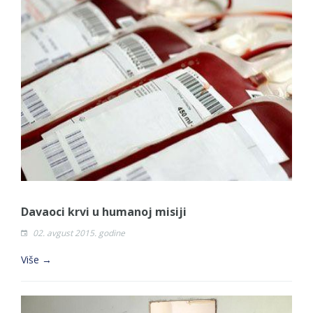
Davaoci krvi u humanoj misiji
02. avgust 2015. godine
Više →