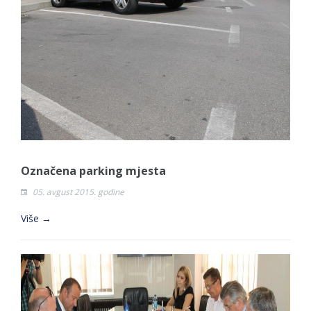
BESPOVRATNIH SREDSTAVA ZA
SUFINANSIRANjE KUPOVINE SEOSKE KUĆE SA
OKUĆNICOM NA TERITORIJI GRADA BIJELjINA
ZA 2026. GODINU
Označena parking mjesta
05. avgust 2015. godine
Više →