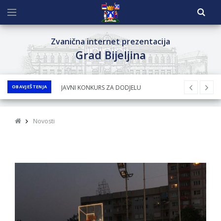
Zvanična internet prezentacija
Grad Bijeljina
OBAVJEŠTENJA
Obavještenje za preduzetnika - Nenad
Nukić
PRELIMINARNA RANG LISTA KANDIDATA KOJI
Novosti
SU OSTVARILI PRAVO NA GRADSKI MJESEČNI
BORAČKI DODATAK ZA DEMOBILISANE
BORCE VOJSKE REPUBLIKE SRPSKE U STANjU
SOCIJALNE POTREBE
JAVNI POZIV ZA NAJLjEPŠE UREĐENO
DVORIŠTE INDIVIDUALNIH DOMAĆINSTAVA,