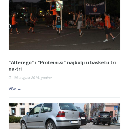
DVORIŠTE ZAJEDNICA ETAŽNIH VLASNIKA I
JAVNI PROSTOR U MJESNIM ZAJEDNICAMA
NA TERITORIJI GRADA BIJELjINA
Obavještenje za preduzetnika - Gojko
Bogunović
Od 27. jula prijem zahtjeva za novčanu
pomoć za nabavku školskog pribora
osnovcima
"Alterego" i "Proteini.si" najbolji u basketu tri-
Obrasci zahtjeva za regresirano gorivo
na-tri
dostupni od 13. marta do 15. novembra
06. avgust 2015. godine
Zahtjev za izdavanje PONOSNE KARTICE
Više →
Obavještenje za preduzetnika - Vera Ujić
JAVNI POZIV ZA PRIJAVU NEPROPISNOG
ODLAGANjA OTPADA UZ DODJELU
FINANSIJSKE NAGRADE
JAVNI KONKURS ZA DODJELU