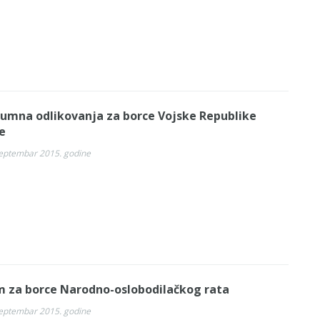
umna odlikovanja za borce Vojske Republike
e
septembar 2015. godine
m za borce Narodno-oslobodilačkog rata
septembar 2015. godine