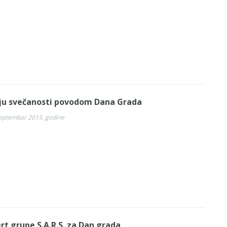
ju svečanosti povodom Dana Grada
septembar 2015. godine
rt grupe S.A.R.S. za Dan grada