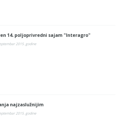
en 14. poljoprivredni sajam "Interagro"
septembar 2015. godine
anja najzaslužnijim
septembar 2015. godine