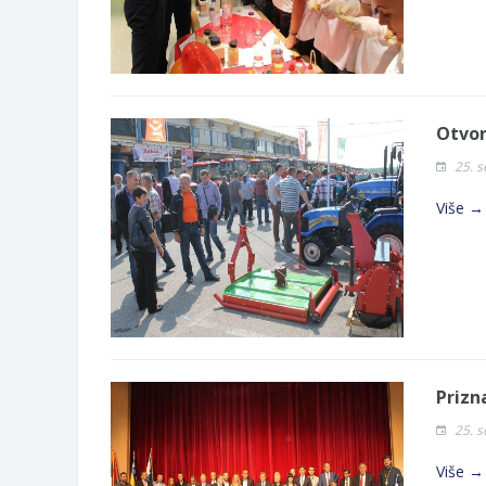
Otvor
25. 
Više →
Prizn
25. 
Više →