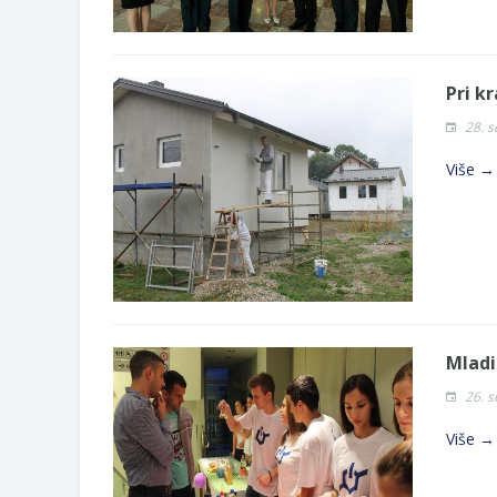
Pri k
28. 
Više →
Mladi
26. 
Više →