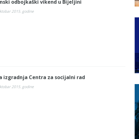
nski odbojkaški vikend u Bijeljini
ktobar 2015. godine
a izgradnja Centra za socijalni rad
ktobar 2015. godine