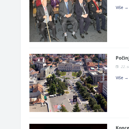
Više →
Počin
22. 
Više →
Konce