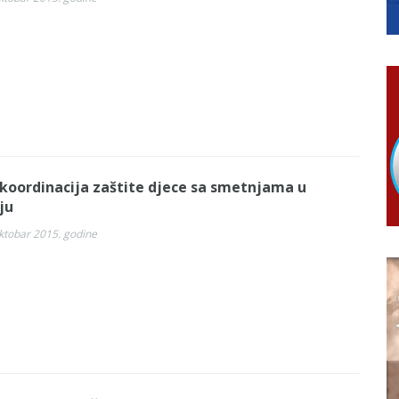
ko Bogunović
anu pomoć za nabavku školskog pribora osnovcima
ivo dostupni od 13. marta do 15. novembra
RTICE
 Ujić
ISNOG ODLAGANjA OTPADA UZ DODJELU FINANSIJSKE NAGRADE
 koordinacija zaštite djece sa smetnjama u
ju
ktobar 2015. godine