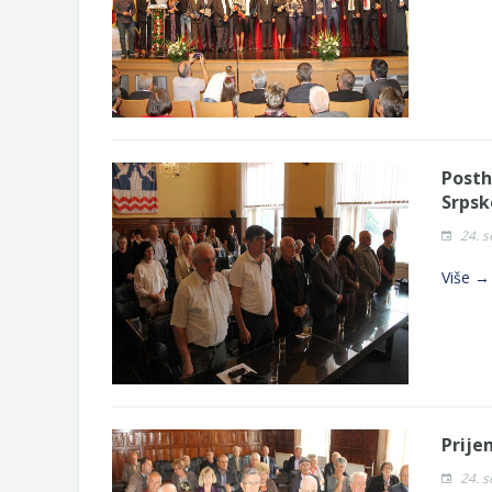
Posth
Srpsk
24. 
Više →
Prije
24. 