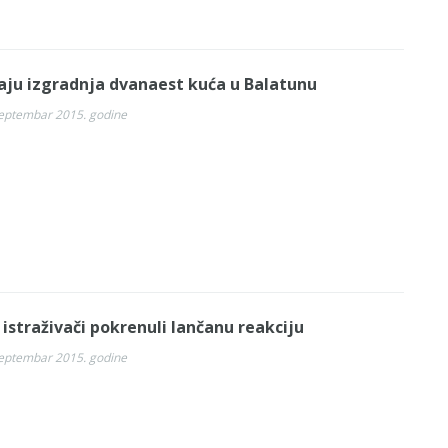
raju izgradnja dvanaest kuća u Balatunu
septembar 2015. godine
 istraživači pokrenuli lančanu reakciju
septembar 2015. godine