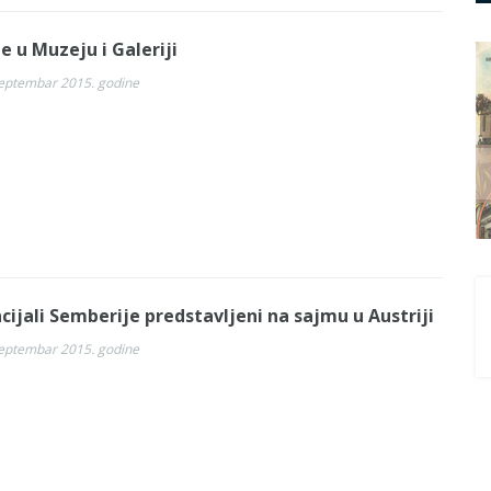
be u Muzeju i Galeriji
septembar 2015. godine
cijali Semberije predstavljeni na sajmu u Austriji
septembar 2015. godine