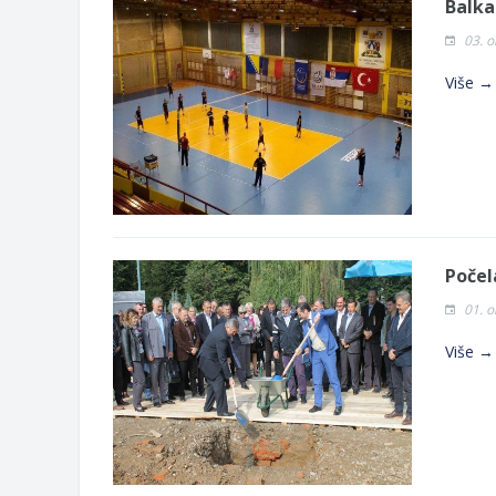
Balka
03. o
Više →
Počel
01. o
Više →