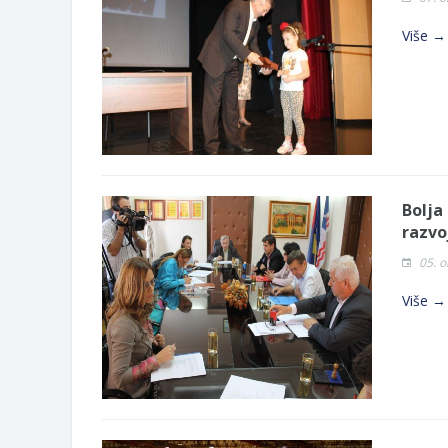
Obavještenje za preduzetnika - Goj
Više →
Od 27. jula prijem zahtjeva za novč
Obrasci zahtjeva za regresirano gor
Zahtjev za izdavanje PONOSNE KA
Obavještenje za preduzetnika - Vera
JAVNI POZIV ZA PRIJAVU NEPROP
Bolja
razvo
05. o
Više →