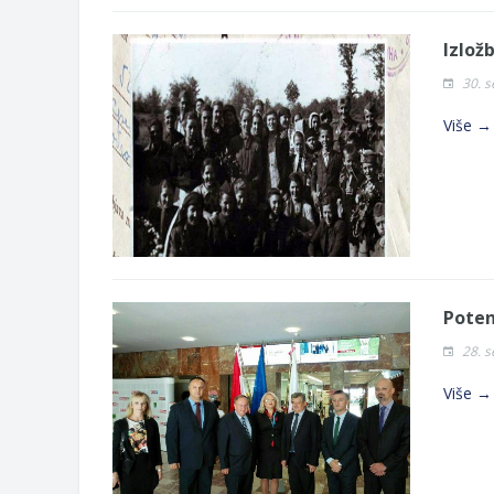
Izlož
30. 
Više →
Poten
28. 
Više →