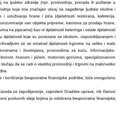
aj na ljudsko zdravlje (npr. proizvodnja, prerada ili puštanje u
vodnja koja ima značajan uticaj na zagađenje ljudske okoline i
me i usluživanja hrane i pića (djelatnosti restorana, kafeterija,
konzumiranje van objekta pripreme, kamiona za prodaju hrane,
ma na pijacama) kao ni djelatnosti keteringa i ostale djelatnosti
ju djelatnosti koje su povezane sa obukom, osposobljavanjem i
ihvatljivim će se smatrati djelatnosti trgovine na veliko i malo
irovinama i životinjama, proizvodima za kuću, informacijsko-
iborom, hranom i pićem, motornim gorivima, specijalizovanom
slučaju da se radi o vlastitoj proizvodnji i trgovini na malo/veliko
dba.
nje i korišćenje bespovratne finansijske podrške, biće omogućeno
voda za zapošljavanje, zaposleni Gradske uprave, niti članovi
atora poslovnih ideja kojima je odobrena bespovratna finansijska