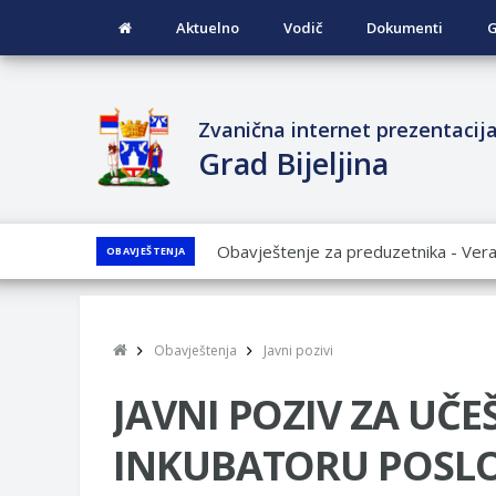
Aktuelno
Vodič
Dokumenti
G
Zvanična internet prezentacij
Grad Bijeljina
JAVNI POZIV ZA PRIJAVU NEPROP
OBAVJEŠTENJA
JAVNI KONKURS ZA DODJELU BESP
GRADA BIJELjINA ZA 2026. GODINU
Obavještenje za preduzetnika - Nen
Obavještenja
Javni pozivi
PRELIMINARNA RANG LISTA KANDI
VOJSKE REPUBLIKE SRPSKE U STA
JAVNI POZIV ZA UČE
SOCIJALNE POTREBE
INKUBATORU POSLOV
Od 27. jula prijem zahtjeva za novč