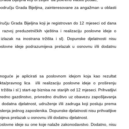
području Grada Bijeljina, zainteresovane za angažman u oblasti
dručju Grada Bijeljina koji je registrovan do 12 mjeseci od dana
 razvoj preduzetničkih vještina i realizaciju poslovne ideje o
 izlazak na inostrana tržišta i sl). Dopunske djelatnosti nisu
 poslovne ideje podrazumijeva prelazak u osnovnu i/ili dodatnu
oguće je aplicirati sa poslovnom idejom koja kao rezultat
a/pravnog lica i/ili realizaciju poslovne ideje o proširenju
žišta i sl.) start-ap biznisa ne starijih od 12 mjeseci. Prihvatljivi
vredno gazdinstvo, privredno društvo uz obavezu zapošljavanja
 dodatna djelatnost, udruženje i/ili zadruga koji posluju prema
lenja jednog zaposlenika. Dopunske djelatnosti nisu prihvatljive
ijeva prelazak u osnovnu i/ili dodatnu djelatnost.
ze poslovne ideje su one koje nalaže zakonodavstvo. Dodatno, nisu