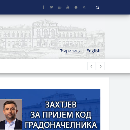
Ћирилица
|
English
 KUĆE SA OKUĆNICOM NA TERITORIJI
ČKI DODATAK ZA DEMOBILISANE BORCE