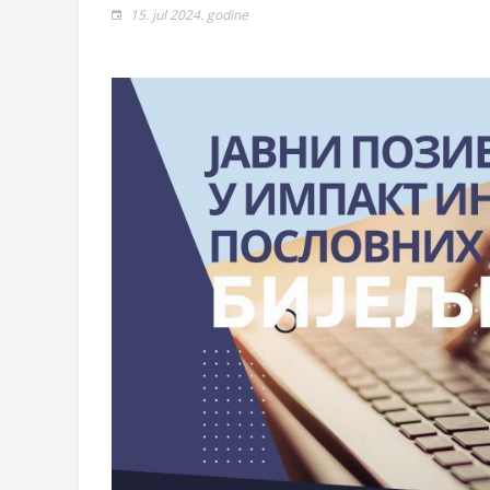
Obrasci zahtjeva za regresirano gor
15. jul 2024. godine
Zahtjev za izdavanje PONOSNE KA
Obavještenje o zabrani saobraćaja 6.
Obavještenje za preduzetnika - Vera