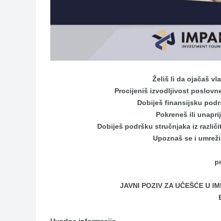
Želiš li da ojačaš vl
Procijeniš izvodljivost poslovne
Dobiješ finansijsku podr
Pokreneš ili unaprij
Dobiješ podršku stručnjaka iz različit
Upoznaš se i umreži
pr
JAVNI POZIV ZA UČEŠĆE U 
Uvodne informacije