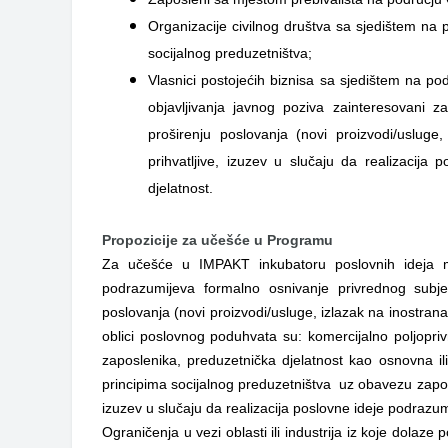
Organizacije civilnog društva sa sjedištem na 
socijalnog preduzetništva;
Vlasnici postojećih biznisa sa sjedištem na po
objavljivanja javnog poziva zainteresovani za
proširenju poslovanja (novi proizvodi/usluge,
prihvatljive, izuzev u slučaju da realizacija
djelatnost.
Propozicije za učešće u Programu
Za učešće u IMPAKT inkubatoru poslovnih ideja m
podrazumijeva formalno osnivanje privrednog subjekt
poslovanja (novi proizvodi/usluge, izlazak na inostrana tr
oblici poslovnog poduhvata su: komercijalno poljopri
zaposlenika, preduzetnička djelatnost kao osnovna ili
principima socijalnog preduzetništva uz obavezu zapos
izuzev u slučaju da realizacija poslovne ideje podrazum
Ograničenja u vezi oblasti ili industrija iz koje dola