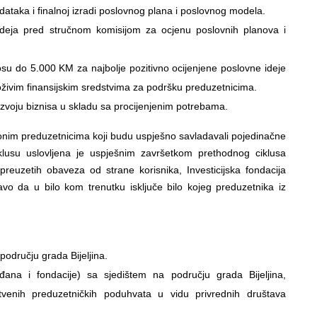
dataka i finalnoj izradi poslovnog plana i poslovnog modela.
deja pred stručnom komisijom za ocjenu poslovnih planova i
su do 5.000 KM za najbolje pozitivno ocijenjene poslovne ideje
oživim finansijskim sredstvima za podršku preduzetnicima.
azvoju biznisa u skladu sa procijenjenim potrebama.
nim preduzetnicima koji budu uspješno savladavali pojedinačne
usu uslovljena je uspješnim završetkom prethodnog ciklusa
preuzetih obaveza od strane korisnika, Investicijska fondacija
avo da u bilo kom trenutku isključe bilo kojeg preduzetnika iz
području grada Bijeljina.
ađana i fondacije) sa sjedištem na području grada Bijeljina,
štvenih preduzetničkih poduhvata u vidu privrednih društava