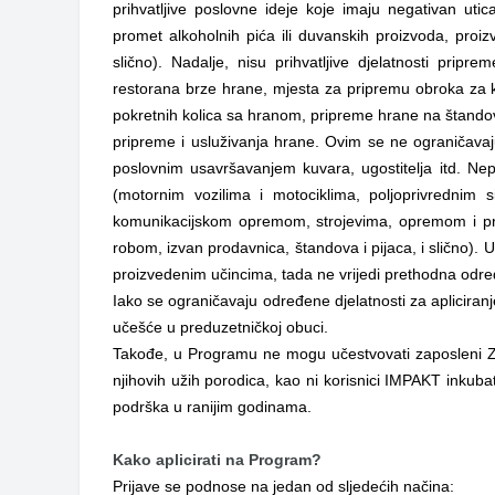
prihvatljive poslovne ideje koje imaju negativan utic
promet alkoholnih pića ili duvanskih proizvoda, proiz
slično). Nadalje, nisu prihvatljive djelatnosti pripre
restorana brze hrane, mjesta za pripremu obroka za 
pokretnih kolica sa hranom, pripreme hrane na štandovi
pripreme i usluživanja hrane. Ovim se ne ograničava
poslovnim usavršavanjem kuvara, ugostitelja itd. Nepr
(motornim vozilima i motociklima, poljoprivrednim s
komunikacijskom opremom, strojevima, opremom i pr
robom, izvan prodavnica, štandova i pijaca, i slično). U 
proizvedenim učincima, tada ne vrijedi prethodna odre
Iako se ograničavaju određene djelatnosti za aplicira
učešće u preduzetničkoj obuci.
Takođe, u Programu ne mogu učestvovati zaposleni Za
njihovih užih porodica, kao ni korisnici IMPAKT inkub
podrška u ranijim godinama.
Kako aplicirati na Program?
Prijave se podnose na jedan od sljedećih načina: