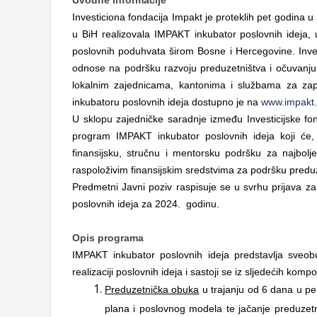
Investiciona fondacija Impakt je proteklih pet godina u 
u BiH realizovala IMPAKT inkubator poslovnih ideja,
poslovnih poduhvata širom Bosne i Hercegovine. Invest
odnose na podršku razvoju preduzetništva i očuvanju 
lokalnim zajednicama, kantonima i službama za zap
inkubatoru poslovnih ideja dostupno je na
www.impakt
U sklopu zajedničke saradnje između Investicijske fon
program IMPAKT inkubator poslovnih ideja koji će,
finansijsku, stručnu i mentorsku podršku za najbolje
raspoloživim finansijskim sredstvima za podršku predu
Predmetni Javni poziv raspisuje se u svrhu prijava 
poslovnih ideja za 2024. godinu.
Opis programa
IMPAKT inkubator poslovnih ideja predstavlja sveo
realizaciji poslovnih ideja i sastoji se iz sljedećih kompo
Preduzetnička obuka
u trajanju od 6 dana u p
plana i poslovnog modela te jačanje preduzetni