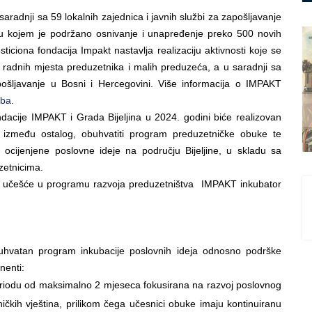
saradnji sa 59 lokalnih zajednica i javnih službi za zapošljavanje
 u kojem je podržano osnivanje i unapređenje preko 500 novih
iciona fondacija Impakt nastavlja realizaciju aktivnosti koje se
radnih mjesta preduzetnika i malih preduzeća, a u saradnji sa
ošljavanje u Bosni i Hercegovini. Više informacija o IMPAKT
.ba
.
dacije IMPAKT i Grada Bijeljina u 2024. godini biće realizovan
 između ostalog, obuhvatiti program preduzetničke obuke te
 ocijenjene poslovne ideje na području Bijeljine, u skladu sa
zetnicima.
za učešće u programu razvoja preduzetništva IMPAKT inkubator
buhvatan program inkubacije poslovnih ideja odnosno podrške
nenti:
eriodu od maksimalno 2 mjeseca fokusirana na razvoj poslovnog
čkih vještina, prilikom čega učesnici obuke imaju kontinuiranu