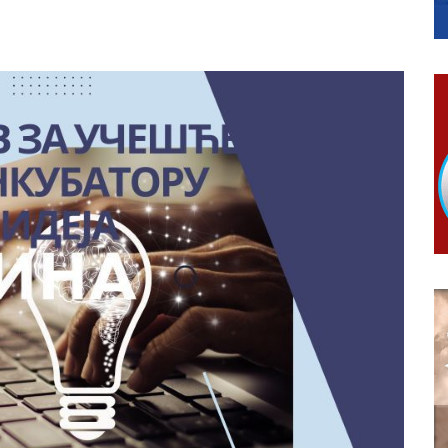
ivo dostupni od 13. marta do 15. novembra
RTICE
 i 7. avgusta
 Ujić