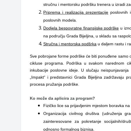
stručnu i mentorsku podršku trenera u izradi za
Priprema i realizacija prezentacije
poslovnih i
poslovnih modela.
Dodjela bespovratne finansijske podrške
u izno
na području Grada Bijeljina, u skladu sa raspol
Stručna i mentorska podšrka
u daljem rastu i r
Sve pobrojane forme podrške će biti ponuđene samo o
cikluse programa. Podrška u svakom narednom cikl
inkubacije poslovne ideje. U slučaju neispunjavanja 
„Impakt“ i predstavnici Grada Bijeljina zadržavaju pr
procesa pružanja podrške.
Ko može da aplicira za program?
Fizičko lice sa prijavljenim mjestom boravka na 
Organizacija civilnog društva (udruženja gr
zainteresovane za pokretanje socijalnih/dru
odnosno formalnog biznisa.