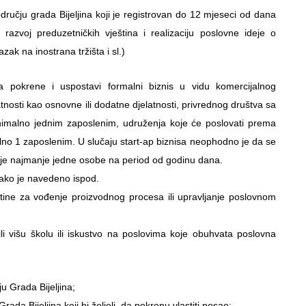
dručju grada Bijeljina koji je registrovan do 12 mjeseci od dana
 razvoj preduzetničkih vještina i realizaciju poslovne ideje o
zak na inostrana tržišta i sl.)
a pokrene i uspostavi formalni biznis u vidu komercijalnog
tnosti kao osnovne ili dodatne djelatnosti, privrednog društva sa
imalno jednim zaposlenim, udruženja koje će poslovati prema
lno 1 zaposlenim. U slučaju start-ap biznisa neophodno je da se
nje najmanje jedne osobe na period od godinu dana.
 kako je navedeno ispod.
tine za vođenje proizvodnog procesa ili upravljanje poslovnom
i višu školu ili iskustvo na poslovima koje obuhvata poslovna
u Grada Bijeljina;
ada Bijeljina koji bi željeli da pokrenu vlastiti posao;