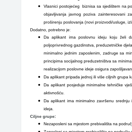
Vlasnici postojećeg biznisa sa sjedištem na po
objavljivanja javnog poziva zainteresovani za
proširenju poslovanja (novi proizvodi/usluge, izla
Dodatno, potrebno je:
Da aplikant ima poslovnu ideju koju želi d
poljoprivrednog gazdinstva, preduzetničke djela
minimalno jednim zaposlenim, zadruge sa min
principima socijalnog preduzetništva sa minima
realizacijom poslovne ideje osigura zapošljava
Da aplikant pripada jednoj ili više ciljnih grupa
Da aplikant posjeduje minimalne tehničke vješ
aktivnošću.
Da aplikant ima minimalno završenu srednju il
ideja.
Ciljne grupe:
Nezaposleni sa mjestom prebivališta na područj
Zaposleni sa mjestom prebivališta na području Gr