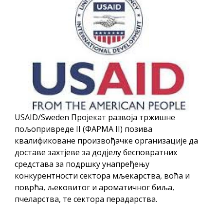
ПРЕЛИМИНАРНA РАНГ ЛИСТA
КАНДИДАТА КОЈИ СУ ОСТВАРИЛИ ПРАВО
НА ГРАДСКИ МЈЕСЕЧНИ БОРАЧКИ
ДОДАТАК ЗА ДЕМОБИЛИСАНЕ БОРЦЕ
ВОЈСКЕ РЕПУБЛИКЕ СРПСКЕ У СТАЊУ
СОЦИЈАЛНЕ ПОТРЕБЕ
Обрасци захтјева за регресирано
гориво доступни од 13. марта до 15.
USAID/Sweden Пројекат развоја тржишне
новембра
пољопривреде II (ФАРМА II) позива
Захтјев за издавање ПОНОСНЕ КАРТИЦЕ
квалификоване произвођачке организације да
доставе захтјеве за додјелу бесповратних
Обавјештење о забрани саобраћаја 6. и
средстава за подршку унапређењу
7. августа
конкурентности сектора мљекарства, воћа и
Обавјештење за предузетника - Вера
поврћа, љековитог и ароматичног биља,
Ујић
пчеларства, те сектора перадарства.