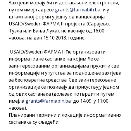
Захтјеви морају бити достављени електронски,
путем имејл адресе
grants@farmabih.ba
и у
штампаној форми у једну од канцеларија
USAID/Sweden ФАРМА II пројекта (Сарајево,
Тузла или Бања Лука), не касније од 16:00
часова, на дан 15.10.2018. године.
USAID/Sweden ФАРМА II ће организовати
информативне састанке на којим ће се
заинтересованим организацијама пружити све
информације и упутства за подношење захтјева
за бесповратна средства. Све заинтересоване
организације се позивају да присуствују једном
од ових састанака (долазак потврдити путем
имејла
grants@farmabih.ba
до 14.09. у 11:00
часова).
Планирани термини и локације информативних
састанака су сљедећи: