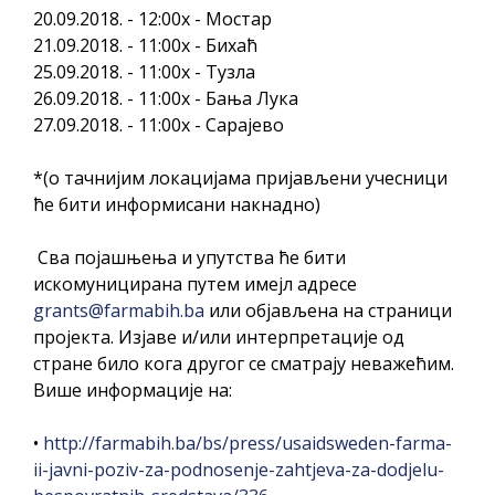
20.09.2018. - 12:00х - Мостар
21.09.2018. - 11:00х - Бихаћ
25.09.2018. - 11:00х - Тузла
26.09.2018. - 11:00х - Бања Лука
27.09.2018. - 11:00х - Сарајево
*(о тачнијим локацијама пријављени учесници
ће бити информисани накнадно)
Сва појашњења и упутства ће бити
искомуницирана путем имејл адресе
grants@farmabih.ba
или објављена на страници
пројекта. Изјаве и/или интерпретације од
стране било кога другог се сматрају неважећим.
Више информације на:
•
http://farmabih.ba/bs/press/usaidsweden-farma-
ii-javni-poziv-za-podnosenje-zahtjeva-za-dodjelu-