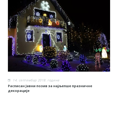
14. септембар 2018. године
Расписан Јавни позив за најљепше празничне
И
декорације
Ј
п