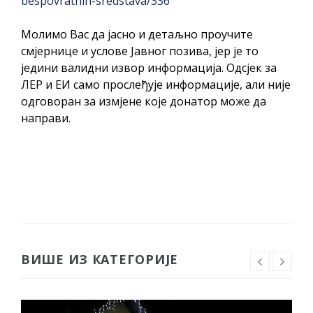
bespovratnih-sredstava/336
Молимо Вас да јасно и детаљно проучите
смјернице и услове Јавног позива, јер је то
једини валидни извор информација. Одсјек за
ЛЕР и ЕИ само прослеђује информације, али није
одговоран за измјене које донатор може да
направи.
ВИШЕ ИЗ КАТЕГОРИЈЕ