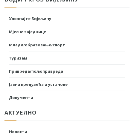
Упознајте Бијељину
Мјесне заједнице
Млади/образовање/спорт
Туризам
Привреда/пољопривреда
Јавна предузећа и установе
Документи
АКТУЕЛНО
Новости