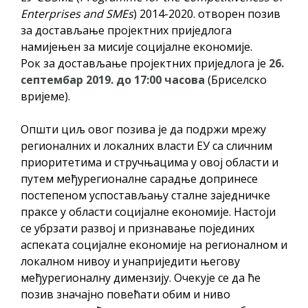
Обавјештење за предузетника - Вера
Enterprises and SMEs
) 2014-2020. отворен позив
Ујић
за достављање пројектних приједлога
намијењен за мисије социјалне економије.
Рок за достављање пројектних приједлога је
26.
септембар 2019. до 17:00 часова
(Бриселско
вријеме).
Општи циљ овог позива је да подржи мрежу
регионалних и локалних власти ЕУ са сличним
приоритетима и стручњацима у овој области и
путем међурегионалне сарадње допринесе
постепеном успостављању сталне заједничке
праксе у области социјалне економије. Настоји
се убрзати развој и признавање појединих
аспеката социјалне економије на регионалном и
локалном нивоу и унаприједити његову
међурегионалну димензију. Очекује се да ће
позив значајно повећати обим и ниво