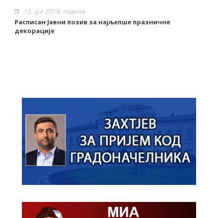
15. јул 2019. године
Расписан Јавни позив за најљепше празничне
И
декорације
Ј
п