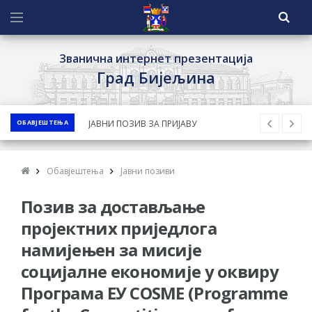
Званична интернет презентација
Град Бијељина
ОБАВЈЕШТЕЊА
ЈАВНИ ПОЗИВ ЗА ПРИЈАВУ
НЕПРОПИСНОГ ОДЛАГАЊА ОТПАДА УЗ
ДОДЈЕЛУ ФИНАНСИЈСКЕ НАГРАДЕ
Обавјештења
Јавни позиви
ЈАВНИ КОНКУРС ЗА ДОДЈЕЛУ
Позив за достављање
БЕСПОВРАТНИХ СРЕДСТАВА ЗА
СУФИНАНСИРАЊЕ КУПОВИНЕ СЕОСКЕ
пројектних приједлога
КУЋЕ СА ОКУЋНИЦОМ НА ТЕРИТОРИЈИ
намијењен за мисије
ГРАДА БИЈЕЉИНА ЗА 2026. ГОДИНУ
социјалне економије у оквиру
Обавјештење за предузетника - Ненад
Програма ЕУ COSME (Programme
Нукић