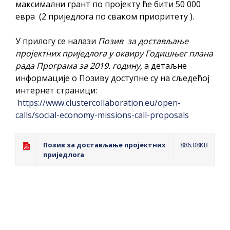
максимални грант по пројекту ће бити 50 000
евра (2 приједлога по сваком приоритету ).
У прилогу се налази
Позив за достављање
пројектних приједлога у оквиру Годишњег плана
рада Програма за 2019. годину,
а детаљне
информације о Позиву доступне су на сљедећој
интернет страници:
https://www.clustercollaboration.eu/open-
calls/social-economy-missions-call-proposals
Позив за достављање пројектних
886.08KB
приједлога