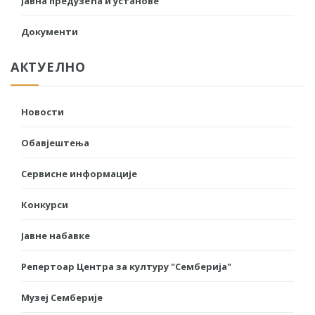
Јавна предузећа и установе
Документи
АКТУЕЛНО
Новости
Обавјештења
Сервисне информације
Конкурси
Јавне набавке
Репертоар Центра за културу "Семберија"
Музеј Семберије