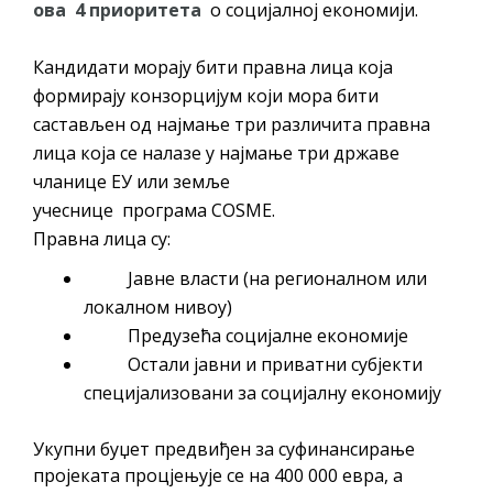
ова 4 приоритета
о социјалној економији.
Кандидати морају бити правна лица која
формирају конзорцијум који мора бити
састављен од најмање три различита правна
лица која се налазе у најмање три државе
чланице ЕУ или земље
учеснице програма COSME.
Правна лица су:
Јавне власти (на регионалном или
локалном нивоу)
Предузећа социјалне економије
Остали јавни и приватни субјекти
специјализовани за социјалну економију
Укупни буџет предвиђен за суфинансирање
пројеката процјењује се на 400 000 евра, а