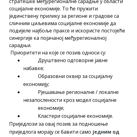
стратешке међурегионалне сарадње у области
социјалне економије. То ће пружити
јединствену прилику за регионе и градове са
сличним циљевима социјалне економије да
подијеле најбоље праксе и искористе постојеће
синергије ка појачаној међурегионалној
сарадњи.
Приоритети на које се позив односи су:
Друштвено одговорне јавне
набавке;
Образовни оквир за социјалну
економију;
Рјешавање регионалне / локалне
незапослености кроз модел социјалне
економије;
Кластери социјалне економије.
Приједлози за овај позив за подношење
приједлога морају се бавити само
једним
од