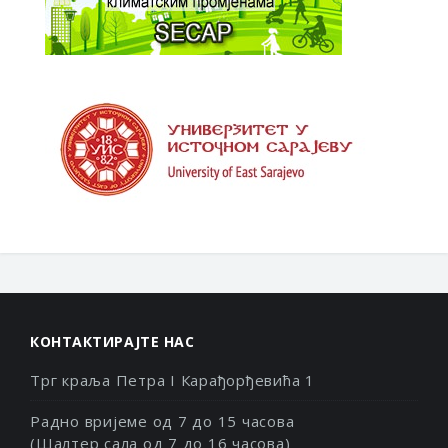
КОНТАКТИРАЈТЕ НАС
Трг краља Петра I Карађорђевића 1
Радно вријеме од 7 до 15 часова
(Шалтер сала од 7 до 16 часова)