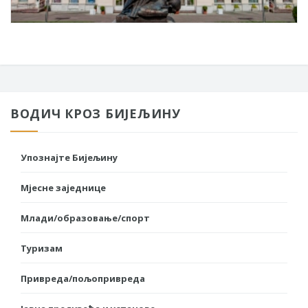
ВОДИЧ КРОЗ БИЈЕЉИНУ
Упознајте Бијељину
Мјесне заједнице
Млади/образовање/спорт
Туризам
Привреда/пољопривреда