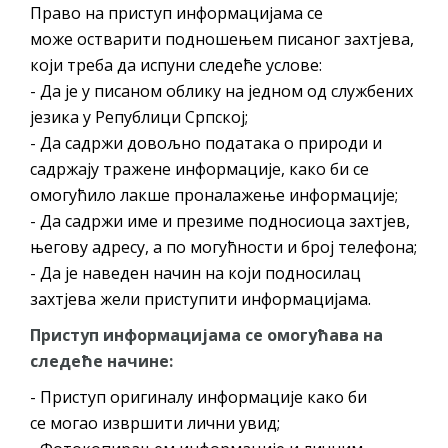
Обрасци захтјева за регресирано
Право на приступ информацијама се
гориво доступни од 13. марта до 15.
може остварити подношењем писаног захтјева,
новембра
који треба да испуни следеће услове:
- Да је у писаном облику на једном од службених
Захтјев за издавање ПОНОСНЕ КАРТИЦЕ
језика у Републици Српској;
Обавјештење о забрани саобраћаја 6. и
- Да садржи довољно података о природи и
7. августа
садржају тражене информације, како би се
Обавјештење за предузетника - Вера
омогућило лакше проналажење информације;
Ујић
- Да садржи име и презиме подносиоца захтјев,
његову адресу, а по могућности и број телефона;
- Да је наведен начин на који подносилац
захтјева жели приступити информацијама.
Приступ информацијама се омогућава на
следеће начине:
- Приступ оригиналу информације како би
се могао извршити лични увид;