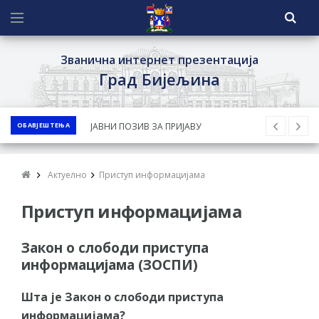
Званична интернет презентација
Град Бијељина
ОБАВЈЕШТЕЊА
ЈАВНИ ПОЗИВ ЗА ПРИЈАВУ
НЕПРОПИСНОГ ОДЛАГАЊА ОТПАДА УЗ
ДОДЈЕЛУ ФИНАНСИЈСКЕ НАГРАДЕ
Актуелно
Приступ информацијама
ЈАВНИ КОНКУРС ЗА ДОДЈЕЛУ
Приступ информацијама
БЕСПОВРАТНИХ СРЕДСТАВА ЗА
СУФИНАНСИРАЊЕ КУПОВИНЕ СЕОСКЕ
Закон о слободи приступа
КУЋЕ СА ОКУЋНИЦОМ НА ТЕРИТОРИЈИ
информацијама (ЗОСПИ)
ГРАДА БИЈЕЉИНА ЗА 2026. ГОДИНУ
Обавјештење за предузетника - Ненад
Шта је Закон о слободи приступа
Нукић
информацијама?