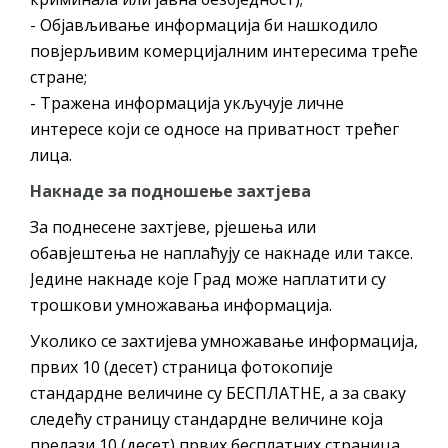
- Објављивање информација би нашкодило
повјерљивим комерцијалним интересима треће
стране;
- Тражена информација укључује личне
интересе који се односе на приватност трећег
лица.
Накнаде за подношење захтјева
За поднесене захтјеве, рјешења или
обавјештења не наплаћују се накнаде или таксе.
Једине накнаде које Град може наплатити су
трошкови умножавања информација.
Уколико се захтијева умножавање информација,
првих 10 (десет) страница фотокопије
стандардне величине су БЕСПЛАТНЕ, а за сваку
следећу страницу стандардне величине која
прелази 10 (десет) првих бесплатних страница