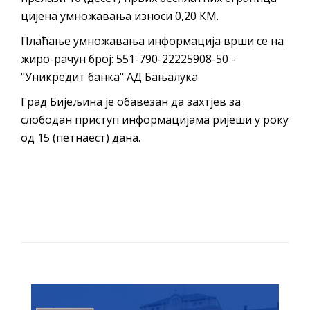
цијена умножавања износи 0,20 КМ.
Плаћање умножавања информација врши се на
жиро-рачун број
:
551-790-22225908-50 -
"Уникредит банка" АД Бањалука
Град Бијељина је обавезан да захтјев за
слободан приступ информацијама ријеши у року
од 15 (петнаест) дана.