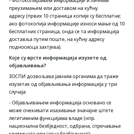
- Фотокопирањем информације и личним
преузимањем или доставом на кућну
адресу (првих 10 страница копије су бесплатне;
ако фотокопија информације износи мање од 10
бесплатних страница, онда се та информација
доставља путем поште, на кућну адресу
подносиоца захтјева).
Које су врсте информација изузете од
објављивања?
ЗОСПИ дозвољава јавним органима да траже
изузетак од објављивања информација у три
случаја:
- Објављивањем информација основано се
може очекивати изазивање значајне штете
легитимним функцијама владе (нпр.
национална безбједност, одбрана, спречавање
криминала или јавна безбједност);