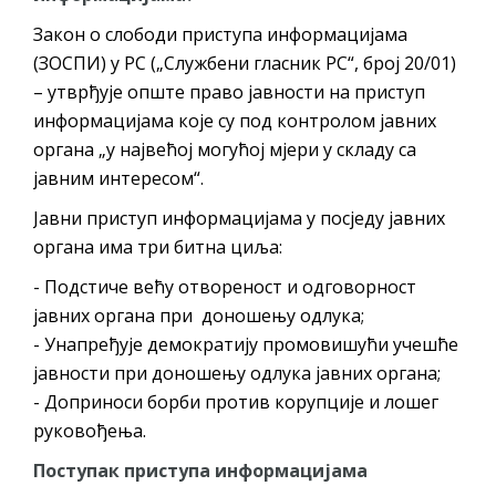
ПРЕЛИМИНАРНA РАНГ ЛИСТA
Закон о слободи приступа информацијама
КАНДИДАТА КОЈИ СУ ОСТВАРИЛИ ПРАВО
(ЗОСПИ) у РС („Службени гласник РС“, број 20/01)
НА ГРАДСКИ МЈЕСЕЧНИ БОРАЧКИ
– утврђује опште право јавности на приступ
ДОДАТАК ЗА ДЕМОБИЛИСАНЕ БОРЦЕ
информацијама које су под контролом јавних
ВОЈСКЕ РЕПУБЛИКЕ СРПСКЕ У СТАЊУ
органа „у највећој могућој мјери у складу са
СОЦИЈАЛНЕ ПОТРЕБЕ
јавним интересом“.
Јавни приступ информацијама у посједу јавних
ЈАВНИ ПОЗИВ ЗА НАЈЉЕПШЕ УРЕЂЕНО
органа има три битна циља:
ДВОРИШТЕ ИНДИВИДУАЛНИХ
- Подстиче већу отвореност и одговорност
ДОМАЋИНСТАВА, ДВОРИШТЕ
јавних органа при доношењу одлука;
ЗАЈЕДНИЦА ЕТАЖНИХ ВЛАСНИКА И ЈАВНИ
- Унапређује демократију промовишући учешће
ПРОСТОР У МЈЕСНИМ ЗАЈЕДНИЦАМА НА
јавности при доношењу одлука јавних органа;
ТЕРИТОРИЈИ ГРАДА БИЈЕЉИНА
- Доприноси борби против корупције и лошег
Oд 27. јула пријем захтјева за новчану
руковођења.
помоћ за набавку школског прибора
Поступак приступа информацијама
основцима