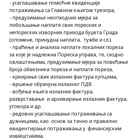
гориво доступни од 13. марта до 15.
- усаглашавање помоћне евиденције
потраживања са Главном књигом трезора,
новембра
- предузимање неопходних мјера за
Захтјев за издавање ПОНОСНЕ КАРТИЦЕ
побољшање наплате свих пореских и
Обавјештење за предузетника - Вера
непореских изворних прихода буџета Града
Ујић
(опомене, принудна наплата, тужбе и сл.).
ЈАВНИ ПОЗИВ ЗА ПРИЈАВУ
- праћење и анализа наплате локалних пореза
НЕПРОПИСНОГ ОДЛАГАЊА ОТПАДА УЗ
за које је надлежна Пореска управа, те, сходно
овлаштењима, предузимање мјера за повећање
ДОДЈЕЛУ ФИНАНСИЈСКЕ НАГРАДЕ
броја обвезника пореза и наплате пореза,
- креирање свих излазних фактура купцима,
- вршење обрачуна излазног ПДВ
- вођење књига излазних фактура,
разврставање и архивирање излазних фактура,
уговора и др.
- редовно усаглашавање потраживања са
дужницима, као основ за тачно и правилно
евидентирање потраживања у финансијским
извјештајима,