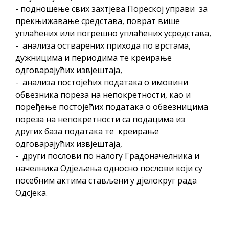
- подношење свих захтјева Пореској управи за
прекњижавање средстава, поврат више
уплаћених или погрешно уплаћених усредстава,
- анализа остварених прихода по врстама,
дужницима и периодима те креирање
одговарајућих извјештаја,
- анализа постојећих података о имовини
обвезника пореза на непокретности, као и
поређење постојећих података о обвезницима
пореза на непокретности са подацима из
других база података те креирање
одговарајућих извјештаја,
- други послови по налогу Градоначелника и
начелника Одјељења односно послови који су
посебним актима стављени у дјелокруг рада
Одсјека.