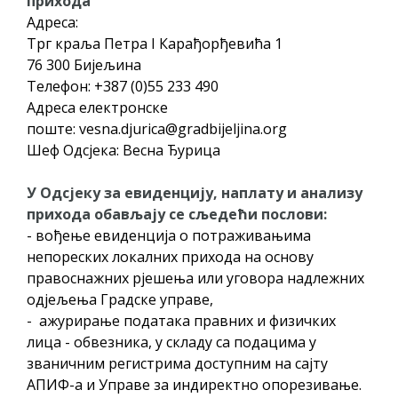
прихода
ДОДАТАК ЗА ДЕМОБИЛИСАНЕ БОРЦЕ
Адреса:
ВОЈСКЕ РЕПУБЛИКЕ СРПСКЕ У СТАЊУ
Трг краља Петра I Карађорђевића 1
СОЦИЈАЛНЕ ПОТРЕБЕ
76 300 Бијељина
Телефон: +387 (0)55 233 490
ЈАВНИ ПОЗИВ ЗА НАЈЉЕПШЕ УРЕЂЕНО
Адреса електронске
поште:
vesna.djurica@gradbijeljina.org
ДВОРИШТЕ ИНДИВИДУАЛНИХ
Шеф Одсјека: Весна Ђурица
ДОМАЋИНСТАВА, ДВОРИШТЕ
ЗАЈЕДНИЦА ЕТАЖНИХ ВЛАСНИКА И ЈАВНИ
У Одсјеку за евиденцију, наплату и анализу
ПРОСТОР У МЈЕСНИМ ЗАЈЕДНИЦАМА НА
прихода обављају се сљедећи послови:
ТЕРИТОРИЈИ ГРАДА БИЈЕЉИНА
- вођење евиденција о потраживањима
Обавјештење за предузетника - Гојко
непореских локалних прихода на основу
правоснажних рјешења или уговора надлежних
Богуновић
одјељења Градске управе,
Oд 27. јула пријем захтјева за новчану
- ажурирање података правних и физичких
помоћ за набавку школског прибора
лица - обвезника, у складу са подацима у
основцима
званичним регистрима доступним на сајту
Обрасци захтјева за регресирано
АПИФ-а и Управе за индиректно опорезивање.