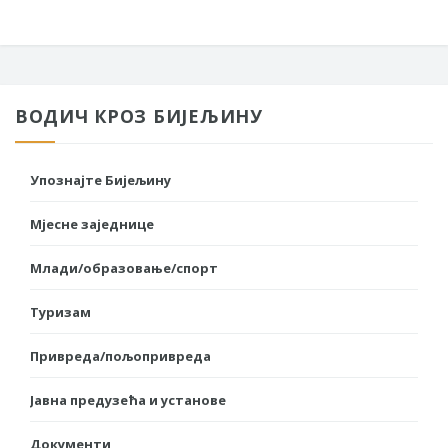
ВОДИЧ КРОЗ БИЈЕЉИНУ
Упознајте Бијељину
Мјесне заједнице
Млади/образовање/спорт
Туризам
Привреда/пољопривреда
Јавна предузећа и установе
Документи