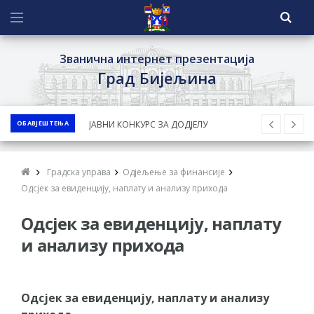
Званична интернет презентација
Град Бијељина
ОБАВЈЕШТЕЊА
ЈАВНИ КОНКУРС ЗА ДОДЈЕЛУ
БЕСПОВРАТНИХ СРЕДСТАВА ЗА
СУФИНАНСИРАЊЕ КУПОВИНЕ СЕОСКЕ
Градска управа
Одјељење за финансије
КУЋЕ СА ОКУЋНИЦОМ НА ТЕРИТОРИЈИ
Одсјек за евиденцију, наплату и анализу прихода
ГРАДА БИЈЕЉИНА ЗА 2026. ГОДИНУ
Одсјек за евиденцију, наплату
Обавјештење за предузетника - Ненад
и анализу прихода
Нукић
ПРЕЛИМИНАРНA РАНГ ЛИСТA
КАНДИДАТА КОЈИ СУ ОСТВАРИЛИ ПРАВО
Одсјек за евиденцију, наплату и анализу
НА ГРАДСКИ МЈЕСЕЧНИ БОРАЧКИ