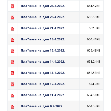
ДОДАТАК ЗА ДЕМОБИЛИСАНЕ БОРЦЕ
Плаћања на дан 28.4.2022.
661.57KB
ВОЈСКЕ РЕПУБЛИКЕ СРПСКЕ У СТАЊУ
СОЦИЈАЛНЕ ПОТРЕБЕ
Плаћања на дан 26.4.2022.
658.58KB
Плаћања на дан 21.4.2022.
662.5KB
Обрасци захтјева за регресирано
гориво доступни од 13. марта до 15.
Плаћања на дан 18.4.2022.
664.41KB
новембра
Захтјев за издавање ПОНОСНЕ КАРТИЦЕ
Плаћања на дан 15.4.2022.
659.48KB
Обавјештење за предузетника - Вера
Плаћања на дан 14.4.2022.
651.24KB
Ујић
ЈАВНИ ПОЗИВ ЗА ПРИЈАВУ
Плаћања на дан 13.4.2022.
654.53KB
НЕПРОПИСНОГ ОДЛАГАЊА ОТПАДА УЗ
Плаћања на дан 12.4.2022.
674.2KB
ДОДЈЕЛУ ФИНАНСИЈСКЕ НАГРАДЕ
Плаћања на дан 11.4.2022.
654.51KB
Плаћања на дан 8.4.2022.
664.53KB