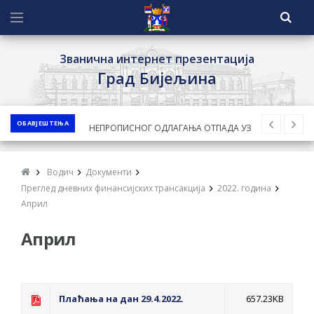
Званична интернет презентација
Град Бијељина
ОБАВЈЕШТЕЊА
ЈАВНИ КОНКУРС ЗА ДОДЈЕЛУ
БЕСПОВРАТНИХ СРЕДСТАВА ЗА
СУФИНАНСИРАЊЕ КУПОВИНЕ СЕОСКЕ
Водич
Документи
КУЋЕ СА ОКУЋНИЦОМ НА ТЕРИТОРИЈИ
Преглед дневних финансијских трансакција
2022. година
ГРАДА БИЈЕЉИНА ЗА 2026. ГОДИНУ
Април
Обавјештење за предузетника - Ненад
Април
Нукић
ПРЕЛИМИНАРНA РАНГ ЛИСТA
КАНДИДАТА КОЈИ СУ ОСТВАРИЛИ ПРАВО
Плаћања на дан 29.4.2022.
657.23KB
НА ГРАДСКИ МЈЕСЕЧНИ БОРАЧКИ