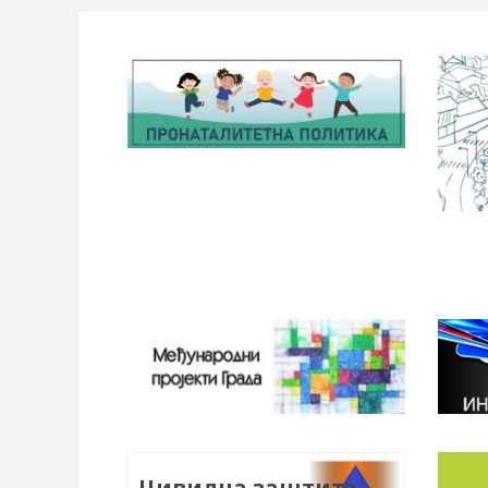
Цивилна заштита