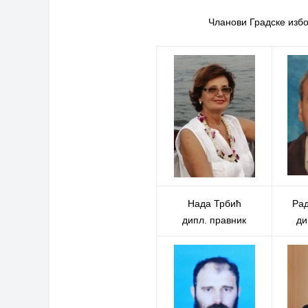
Чланови Градске избо
Нада Трбић
Рад
дипл. правник
ди