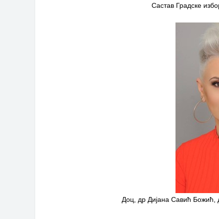
Обрасци захтјева за регресирано 
Састав Градске избо
Захтјев за издавање ПОНОСНЕ 
Обавјештење о забрани саобраћаја
Обавјештење за предузетника - В
Доц, др Дијана Савић Божић, 