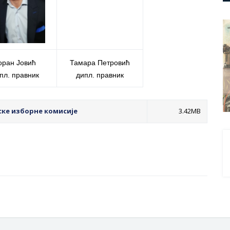
оран Јовић
Тамара Петровић
пл. правник
дипл. правник
ске изборне комисије
3.42MB