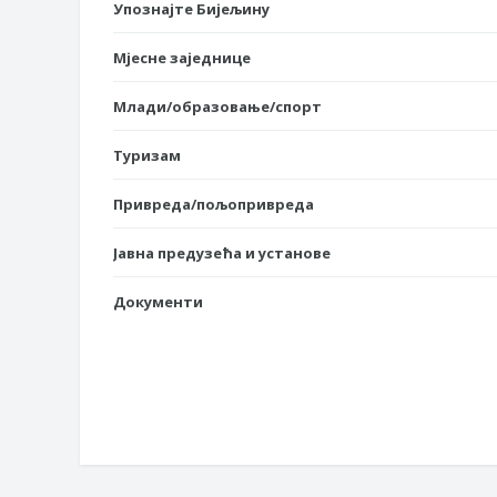
Упознајте Бијељину
Мјесне заједнице
Млади/образовање/спорт
Туризам
Привреда/пољопривреда
Јавна предузећа и установе
Документи