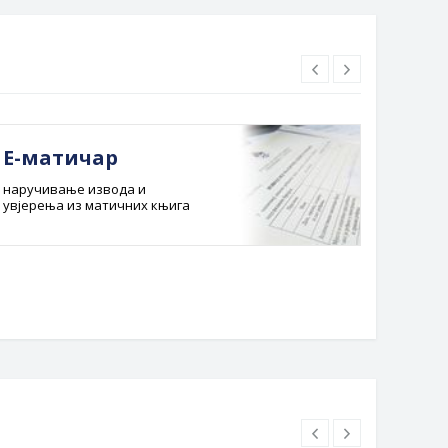
Е-матичар
Док
наручивање извода и
Службе
увјерења из матичних књига
Буџет 
Планска