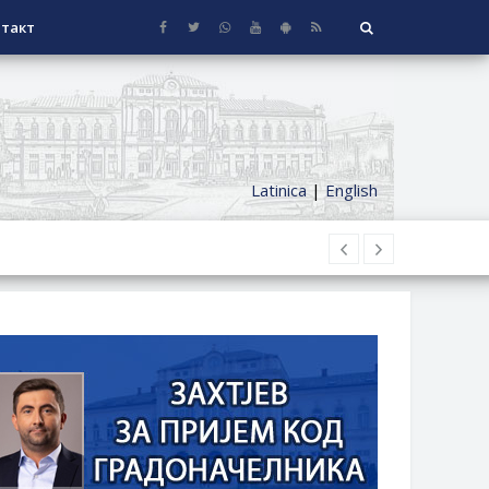
такт
Latinica
|
English
НАГРАДЕ
СЕОСКЕ КУЋЕ СА ОКУЋНИЦОМ НА
НИ БОРАЧКИ ДОДАТАК ЗА