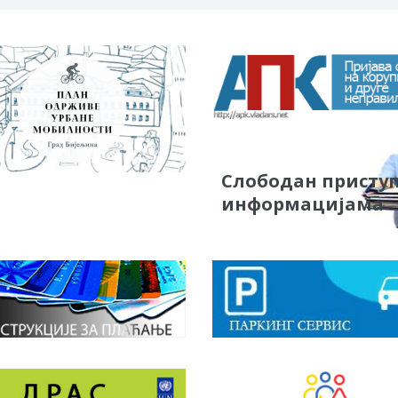
Слободан присту
информацијама