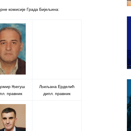
рне комисије Града Бијељина:
омир Његуш
Љиљана Ерделић
пл. правник
дипл. правник