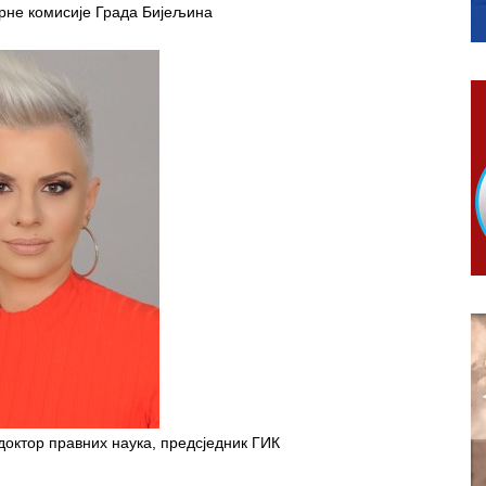
гориво доступни од 13. марта до 15. новембра
рне комисије Града Бијељина
КАРТИЦЕ
 6. и 7. августа
ера Ујић
доктор правних наука, предсједник ГИК