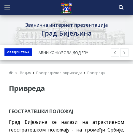
Званична интернет презентација
Град Бијељина
ЈАВНИ КОНКУРС ЗА ДОДЈЕЛУ
ОБАВЈЕШТЕЊА
БЕСПОВРАТНИХ СРЕДСТАВА ЗА
СУФИНАНСИРАЊЕ КУПОВИНЕ СЕОСКЕ
КУЋЕ СА ОКУЋНИЦОМ НА ТЕРИТОРИЈИ
Водич
Привреда/пољопривреда
Привреда
ГРАДА БИЈЕЉИНА ЗА 2026. ГОДИНУ
Привреда
Обавјештење за предузетника - Ненад
Нукић
ПРЕЛИМИНАРНA РАНГ ЛИСТA
ГЕОСТРАТЕШКИ ПОЛОЖАЈ
КАНДИДАТА КОЈИ СУ ОСТВАРИЛИ ПРАВО
НА ГРАДСКИ МЈЕСЕЧНИ БОРАЧКИ
Град Бијељина се налази на атрактивном
геостратешком положају - на тромеђи Србије,
ДОДАТАК ЗА ДЕМОБИЛИСАНЕ БОРЦЕ