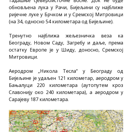
тадашње сјевероисточне Босне. Док не буде
обновљена лука у Рачи, Бијељини су најближе
ријечне луке у Брчком и у Сремској Митровици
(на 34, односно 54 километара од Бијељине).
Тренутно најближа жељезничка веза ка
Београду, Новом Саду, Загребу и даље, према
остатку Европе је у Шиду, доносно, Сремској
Митровици.
Аеродром „Никола Тесла“ у Београду од
Бијељине је удаљен 121 километар, аеродром у
Бањалуци 220 километара (аутопутем кроз
Славонију око 240 километара), а аеродром у
Сарајеву 187 километара.