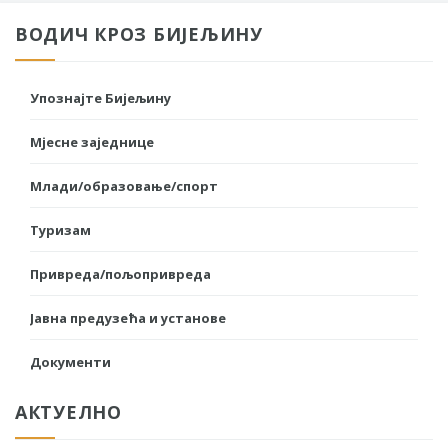
ВОДИЧ КРОЗ БИЈЕЉИНУ
Упознајте Бијељину
Мјесне заједнице
Млади/образовање/спорт
Туризам
Привреда/пољопривреда
Јавна предузећа и установе
Документи
АКТУЕЛНО