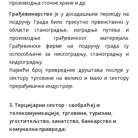
производња сточне хране и др.
Грађевинарство
је у досадашњем периоду на
подручју Града било присутно првенствено у
области станоградње, изградње путева и
производње грађевинског материјала.
Грађевинске фирме на подручју града су
оспособљене за нискоградњу, станоградњу и
хидроградњу.
Највећи број привредних друштава послује у
сектору трговине на велико и мало и сектору
прерађивачке индустрије.
3. Терцијарни сектор - саобраћај и
телекомуникације, трговина, туризам,
угоститељство, занатство, банкарство и
комунална привреда: