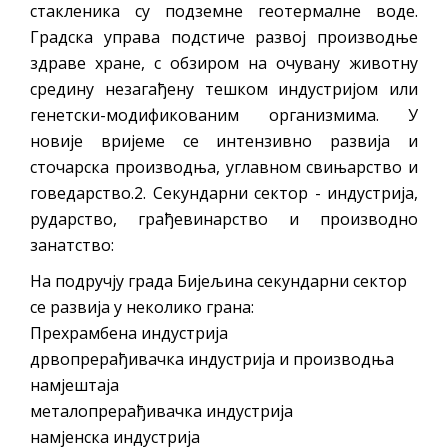
стакленика су подземне геотермалне воде.
Градска управа подстиче развој производње
здраве хране, с обзиром на очувану животну
средину незагађену тешком индустријом или
генетски-модификованим организмима. У
новије вријеме се интензивно развија и
сточарска производња, углавном свињарство и
говедарство.2. Секундарни сектор - индустрија,
рударство, грађевинарство и производно
занатство:
На подручју града Бијељина секундарни сектор
се развија у неколико грана:
Прехрамбена индустрија
дрвопрерађивачка индустрија и производња
намјештаја
металопрерађивачка индустрија
намјенска индустрија