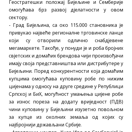
Геостратешки положај Бијељине и Семберије
омогућава брз развој дјелатности у овом
сектору.
- Град Бијељина, са око 115.000 становника је
привукао највеће регионалне трговинске ланце
који су отворили одлично снабдјевене
мегамаркете. Такође, у понуди је и роба бројних
свјетских и домаћих брендова чији произвођачи
имају своја представништва или дистрибутере у
Бијељини. Поред конкурентности која домаћим
купцима омогућава куповину робе по нижим
цијенама у односу на друге средине у Републици
Српској и БиХ, могућност умањења цијене робе
за износ пореза на додату вриједност (ПДВ)
чини куповину у Бијељини изузетно повољном
за купце из околних земаља од којих су
најбројнији држављани Србије.