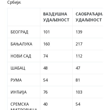
Србији.
новембра
Захтјев за издавање ПОНОСНЕ КАРТИЦЕ
ВАЗДУШНА
САОБРАЋАЈНА
Обавјештење за предузетника - Вера
УДАЉЕНОСТ
УДАЉЕНОСТ
Ујић
ЈАВНИ ПОЗИВ ЗА ПРИЈАВУ
БЕОГРАД
101
139
НЕПРОПИСНОГ ОДЛАГАЊА ОТПАДА УЗ
БАЊАЛУКА
160
217
ДОДЈЕЛУ ФИНАНСИЈСКЕ НАГРАДЕ
НОВИ САД
74
112
ШАБАЦ
48
47
РУМА
54
81
ИНЂИЈА
76
103
СРЕМСКА
40
54