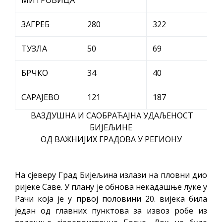
МИТРОВИЦА
ЗАГРЕБ
280
322
ТУЗЛА
50
69
БРЧКО
34
40
САРАЈЕВО
121
187
ВАЗДУШНА И САОБРАЋАЈНА УДАЉЕНОСТ
БИЈЕЉИНЕ
ОД ВАЖНИЈИХ ГРАДОВА У РЕГИОНУ
На сјеверу Град Бијељина излази на пловни дио
ријеке Саве. У плану је обнова некадашње луке у
Рачи која је у првој половини 20. вијека била
један од главних пунктова за извоз робе из