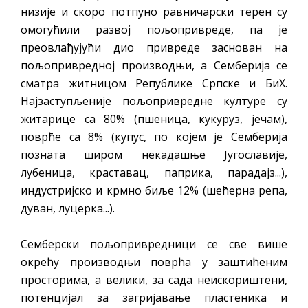
низије и скоро потпуно равничарски терен су
омогућили развој пољопривреде, па је
преовлађујући дио привреде заснован на
пољопривредној производњи, а Семберија се
сматра житницом Републике Српске и БиХ.
Најзаступљеније пољопривредне културе су
житарице са 80% (пшеница, кукуруз, јечам),
поврће са 8% (купус, по којем је Семберија
позната широм некадашње Југославије,
лубеница, краставац, паприка, парадајз...),
индустријско и крмно биље 12% (шећерна репа,
дуван, луцерка...).
Семберски пољопривредници се све више
окрећу производњи поврћа у заштићеним
просторима, а велики, за сада неискориштени,
потенцијал за загријавање пластеника и