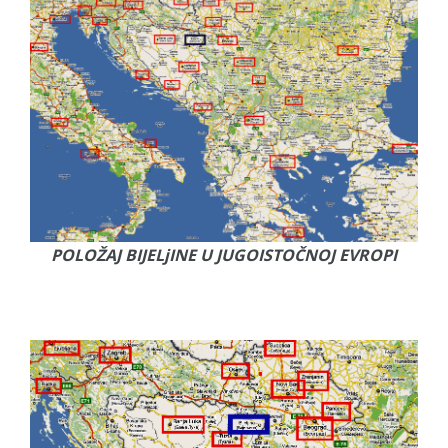
POLOŽAJ BIJELjINE U JUGOISTOČNOJ EVROPI