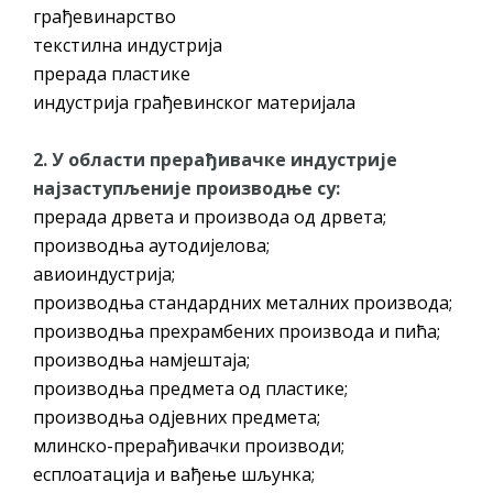
грађевинарство
текстилна индустрија
прерада пластике
индустрија грађевинског материјала
2. У области прерађивачке индустрије
најзаступљеније производње су:
прерада дрвета и производа од дрвета;
производња аутодијелова;
авиоиндустрија;
производња стандардних металних производа;
производња прехрамбених производа и пића;
производња намјештаја;
производња предмета од пластике;
производња одјевних предмета;
млинско-прерађивачки производи;
есплоатација и вађење шљунка;