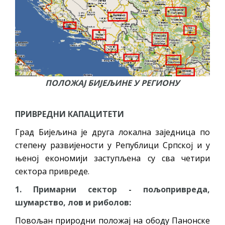
ПОЛОЖАЈ БИЈЕЉИНЕ У РЕГИОНУ
ПРИВРЕДНИ КАПАЦИТЕТИ
Град Бијељина је друга локална заједница по
степену развијености у Републици Српској и у
њеној економији заступљена су сва четири
сектора привреде.
1. Примарни сектор - пољопривреда,
шумарство, лов и риболов:
Повољан природни положај на ободу Панонске