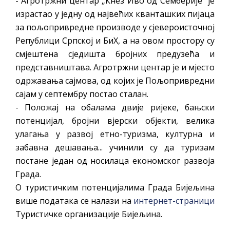
- Агротржни центар „Кнез Иво од Семберије“ је
израстао у једну од највећих кванташких пијаца
за пољопривредне производе у сјевероисточној
Републици Српској и БиХ, а на овом простору су
смјештена сједишта бројних предузећа и
представништава. Агротржни центар је и мјесто
одржавања сајмова, од којих је Пољопривредни
сајам у септембру постао сталан.
- Положај на обалама двије ријеке, бањски
потенцијал, бројни вјерски објекти, велика
улагања у развој етно-туризма, културна и
забавна дешавања... учинили су да туризам
постане један од носилаца економског развоја
Града.
О туристичким потенцијалима Града Бијељина
више података се налази на
интернет-страници
Туристичке организације Бијељина.