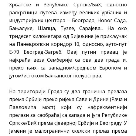
Хрватске и Републике Српске/БиХ, односно
ВОЈСКЕ РЕПУБЛИКЕ СРПСКЕ У СТАЊУ
раскрсници путева између великих урбаних и
СОЦИЈАЛНЕ ПОТРЕБЕ
индустријских центара – Београда, Новог Сада,
Бањалуке, Шапца, Тузле, Сарајева... На око
ЈАВНИ ПОЗИВ ЗА НАЈЉЕПШЕ УРЕЂЕНО
тридесет километара од Бијељине је прикључак
ДВОРИШТЕ ИНДИВИДУАЛНИХ
на Паневропски коридор 10, односно, ауто-пут
ДОМАЋИНСТАВА, ДВОРИШТЕ
Е-70 Београд-Загреб. Овај путни правац је
ЗАЈЕДНИЦА ЕТАЖНИХ ВЛАСНИКА И ЈАВНИ
најкраћа веза Семберије са ова два града и,
ПРОСТОР У МЈЕСНИМ ЗАЈЕДНИЦАМА НА
преко њих, са западном/средњом Европом и
ТЕРИТОРИЈИ ГРАДА БИЈЕЉИНА
југом/истоком Балканског полуострва.
Обавјештење за предузетника - Гојко
Богуновић
На територији Града су два гранична прелаза
Oд 27. јула пријем захтјева за новчану
према Србији преко ријека Саве и Дрине (Рача и
помоћ за набавку школског прибора
Павловића мост) који су нафреквентнији
основцима
прелази за саобраћај са запада и југа Републике
Српске/БиХ према сјеверној Србији и Београду. У
Обрасци захтјева за регресирано
Јамени је малогранични скелски прелаз према
гориво доступни од 13. марта до 15.