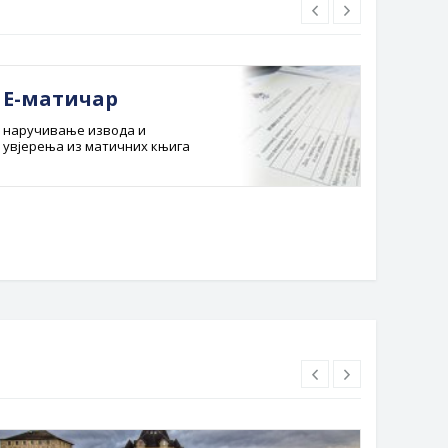
Е-матичар
Док
наручивање извода и
Службе
увјерења из матичних књига
Буџет 
Планска