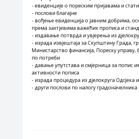
- евиденције о пореским пријавама и стат
- послови благајне
- вођење евиденција о јавним добрима, ос
према захтјевима важећих прописа и стан
- издавање потврда и увјерења из дјелокру
- израда извјештаја за Скупштину Града, 
Министарство финансија, Пореску управу, 
по потреби
- давање упутстава и смјерница за попис 
активности пописа
- израда процедура из дјелокруга Одсјек
- други послови по налогу градоначелника