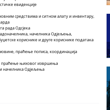
истичке евиденције
новним средствима и ситном алату и инвентару,
дарда
га рада Одсјека
градоначелника, начелника Одјељења,
буџетске кориснике и друге кориснике података
имовине, праћење пописа, координација
а и праћење њиховог извршења
 и начелника Одјељења