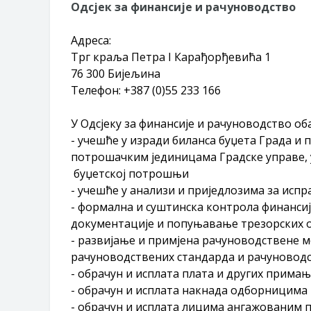
Одсјек за финансије и рачуноводство
Обрасци захтјева за регресирано 
Захтјев за издавање ПОНОСНЕ 
Адреса:
Обавјештење о забрани саобраћаја
Трг краља Петра I Карађорђевића 1
Обавјештење за предузетника - В
76 300 Бијељина
Телефон: +387 (0)55 233 166
У Одсјеку за финансије и рачуноводство об
- учешће у изради биланса буџета Града и
потрошачким јединицама Градске управе,
буџетској потрошњи
- учешће у анализи и приједлозима за исп
- формална и суштинска контрола финансиј
документације и попуњавање трезорских 
- развијање и примјена рачуноводствене м
рачуноводствених стандарда и рачуновод
- обрачун и исплата плата и других прима
- обрачун и исплата накнада одборницима
- обрачун и исплата лицима ангажованим 