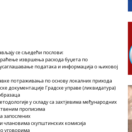
гориво доступни од 13. марта до 15. новембра
КАРТИЦЕ
 6. и 7. августа
ера Ујић
ављају се сљедећи послови:
 праћење извршења расхода буџета по
 усаглашавање података и информација о њиховој
равке потраживања по основу локалних прихода
ске документације Градске управе (ликвидатура)
образаца
етодологије у складу са захтјевима међународних
ственим прописима
ња запослених
 и члановима скупштинских комисија
по уговорима