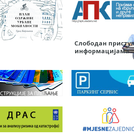
Слободан присту
информацијама