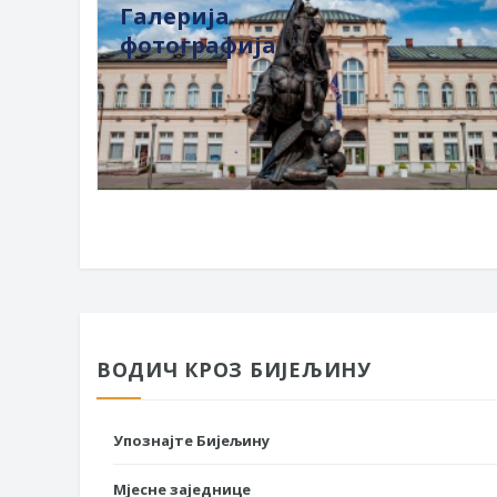
Галерија
фотографија
ВОДИЧ КРОЗ БИЈЕЉИНУ
Упознајте Бијељину
Мјесне заједнице