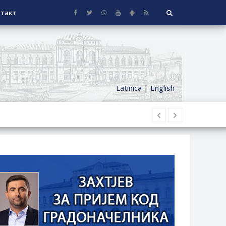
такт
Latinica
|
English
НАГРАДЕ
СЕОСКЕ КУЋЕ СА ОКУЋНИЦОМ НА
НИ БОРАЧКИ ДОДАТАК ЗА