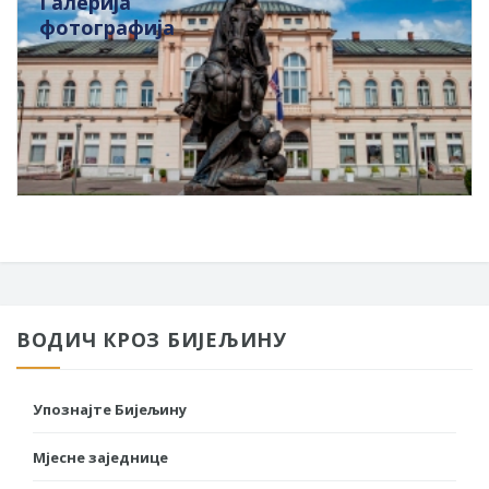
Галерија
фотографија
ВОДИЧ КРОЗ БИЈЕЉИНУ
Упознајте Бијељину
Мјесне заједнице