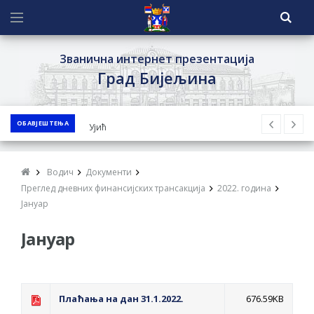
Званична интернет презентација
Град Бијељина
ОБАВЈЕШТЕЊА
ЈАВНИ ПОЗИВ ЗА ПРИЈАВУ
НЕПРОПИСНОГ ОДЛАГАЊА ОТПАДА УЗ
ДОДЈЕЛУ ФИНАНСИЈСКЕ НАГРАДЕ
Водич
Документи
ЈАВНИ КОНКУРС ЗА ДОДЈЕЛУ
Преглед дневних финансијских трансакција
2022. година
БЕСПОВРАТНИХ СРЕДСТАВА ЗА
Јануар
СУФИНАНСИРАЊЕ КУПОВИНЕ СЕОСКЕ
Јануар
КУЋЕ СА ОКУЋНИЦОМ НА ТЕРИТОРИЈИ
ГРАДА БИЈЕЉИНА ЗА 2026. ГОДИНУ
Обавјештење за предузетника - Ненад
Плаћања на дан 31.1.2022.
676.59KB
Нукић