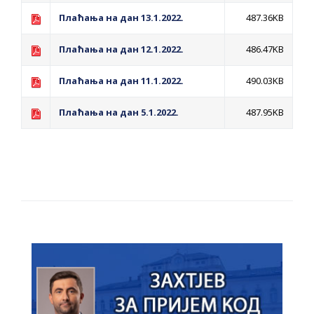
помоћ за набавку школског прибора
Плаћања на дан 13.1.2022.
487.36KB
основцима
Обрасци захтјева за регресирано
Плаћања на дан 12.1.2022.
486.47KB
гориво доступни од 13. марта до 15.
Плаћања на дан 11.1.2022.
490.03KB
новембра
Захтјев за издавање ПОНОСНЕ КАРТИЦЕ
Плаћања на дан 5.1.2022.
487.95KB
Обавјештење о забрани саобраћаја 6. и
7. августа
Обавјештење за предузетника - Вера
Ујић