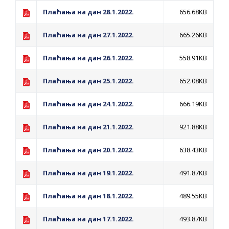
ПРЕЛИМИНАРНA РАНГ ЛИСТA
Плаћања на дан 28.1.2022.
656.68KB
КАНДИДАТА КОЈИ СУ ОСТВАРИЛИ ПРАВО
НА ГРАДСКИ МЈЕСЕЧНИ БОРАЧКИ
Плаћања на дан 27.1.2022.
665.26KB
ДОДАТАК ЗА ДЕМОБИЛИСАНЕ БОРЦЕ
Плаћања на дан 26.1.2022.
558.91KB
ВОЈСКЕ РЕПУБЛИКЕ СРПСКЕ У СТАЊУ
СОЦИЈАЛНЕ ПОТРЕБЕ
Плаћања на дан 25.1.2022.
652.08KB
ЈАВНИ ПОЗИВ ЗА НАЈЉЕПШЕ УРЕЂЕНО
Плаћања на дан 24.1.2022.
666.19KB
ДВОРИШТЕ ИНДИВИДУАЛНИХ
Плаћања на дан 21.1.2022.
921.88KB
ДОМАЋИНСТАВА, ДВОРИШТЕ
ЗАЈЕДНИЦА ЕТАЖНИХ ВЛАСНИКА И ЈАВНИ
Плаћања на дан 20.1.2022.
638.43KB
ПРОСТОР У МЈЕСНИМ ЗАЈЕДНИЦАМА НА
Плаћања на дан 19.1.2022.
491.87KB
ТЕРИТОРИЈИ ГРАДА БИЈЕЉИНА
Обавјештење за предузетника - Гојко
Плаћања на дан 18.1.2022.
489.55KB
Богуновић
Oд 27. јула пријем захтјева за новчану
Плаћања на дан 17.1.2022.
493.87KB