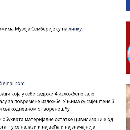
ојко Богуновић
овчану помоћ за набавку школског прибора основцима
гориво доступни од 13. марта до 15. новембра
КАРТИЦЕ
мима Музеја Семберије су на
линку
.
ера Ујић
РОПИСНОГ ОДЛАГАЊА ОТПАДА УЗ ДОДЈЕЛУ ФИНАНСИЈСКЕ 
@gmail.com
гради која у себи садржи 4 изложбене сале
алу за повремене изложбе. У њима су смјештене 3
м и свакодневном отвореношћу.
и обухвата материјалне остатке цивилизације од
а, ту се налази и највећа и најзначајнија