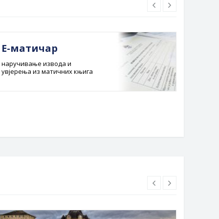
Е-матичар
Док
наручивање извода и
Службе
увјерења из матичних књига
Буџет 
Планска