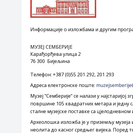
Обавјештење за предузетника - Г
Oд 27. јула пријем захтјева за н
Обрасци захтјева за регресирано 
Захтјев за издавање ПОНОСНЕ 
Информације о изложбама и другим програ
Обавјештење за предузетника - В
ЈАВНИ ПОЗИВ ЗА ПРИЈАВУ НЕП
МУЗЕЈ СЕМБЕРИЈЕ
Карађорђева улица 2
76 300 Бијељина
Телефон: +387 (0)55 201 292, 201 293
Адреса електронске поште:
muzejsemberije
Музеј "Семберије" се налази у најстаријој з
површине 105 квадратних метара и једну с
сталне музејске поставке са цјелодневно
Археолошка изложба је у приземљу музеја 
неолита до касног средњег вијека. Поред тог