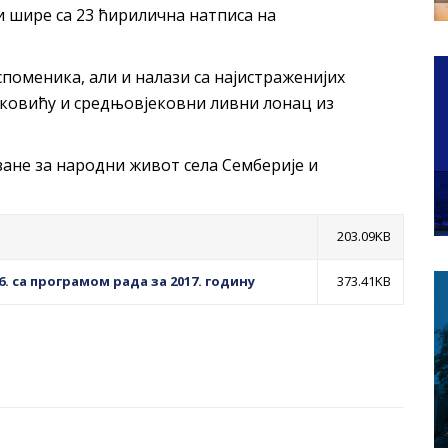
и шире са 23 ћирилична натписа на
споменика, али и налази са најистраженијих
тковићу и средњовјековни ливни лонац из
ане за народни живот села Семберије и
203.09KB
6. са програмом рада за 2017. годину
373.41KB