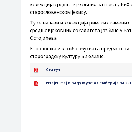
колекција средњовјековних натписа у БиХ 
старословенском језику.
Ту се налази и колекција римских камених 
средњовјековник локалитета Јазбине у Ба
Остојићева.
Етнолошка изложба обухвата предмете вез
староградску културу Бијељине.
Статут
Извјештај о раду Музеја Семберија за 201