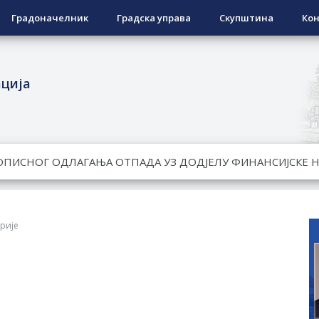
Градоначелник
Градска управа
Скупштина
Кон
ација
ЕСПОВРАТНИХ СРЕДСТАВА ЗА СУФИНАНСИРАЊЕ КУПОВИНЕ 
А 2026. ГОДИНУ
Ненад Нукић
НДИДАТА КОЈИ СУ ОСТВАРИЛИ ПРАВО НА ГРАДСКИ МЈЕСЕЧ
рије
РЕПУБЛИКЕ СРПСКЕ У СТАЊУ
РЕЂЕНО ДВОРИШТЕ ИНДИВИДУАЛНИХ ДОМАЋИНСТАВА, ДВ
МЈЕСНИМ ЗАЈЕДНИЦАМА НА ТЕРИТОРИЈИ ГРАДА БИЈЕЉИНА