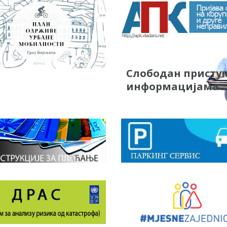
Слободан присту
информацијама