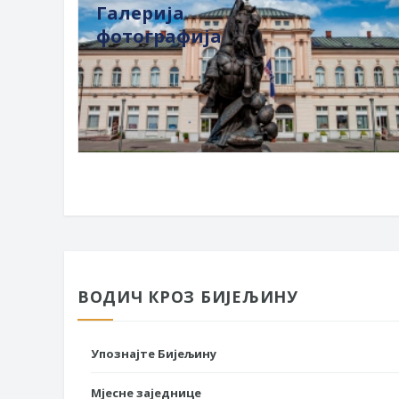
Галерија
фотографија
ВОДИЧ КРОЗ БИЈЕЉИНУ
Упознајте Бијељину
Мјесне заједнице