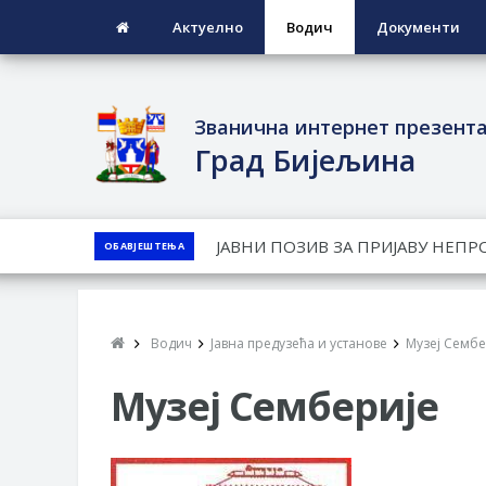
Актуелно
Водич
Документи
Званична интернет презент
Град Бијељина
ЈАВНИ КОНКУРС ЗА ДОДЈЕЛУ Б
ОБАВЈЕШТЕЊА
ТЕРИТОРИЈИ ГРАДА БИЈЕЉИНА З
Обавјештење за предузетника - 
ПРЕЛИМИНАРНA РАНГ ЛИСТA КА
Водич
Јавна предузећа и установе
Музеј Сембе
ДЕМОБИЛИСАНЕ БОРЦЕ ВОЈСКЕ 
СОЦИЈАЛНЕ ПОТРЕБЕ
Музеј Семберије
ЈАВНИ ПОЗИВ ЗА НАЈЉЕПШЕ У
ВЛАСНИКА И ЈАВНИ ПРОСТОР У 