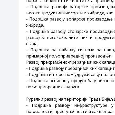
пораста квалитета и квантитета производ
- Подршка развоју ратарске производњ
високопродуктивних сорти и хибрида, као
- Подршка развоју воћарске производње п
хибрида,
- Подршка развоју сточарске производње
развојем висококвалитетних и продукт
стада,
- Подршка за набавку система за нав
примарној пољопривредној производњи.
Развој прехрамбено-прерађивачких капац
- Подршка развоју прерађивачких капацит
- Подршка интересном удруживању пољоп
- Подршка оснивању предузећа у области
пољопривредних задруга.
Рурални развој на територији Града Бијељ
- Подршка развоју инфраструктуре 
повезаности, приступачности и лакшег р