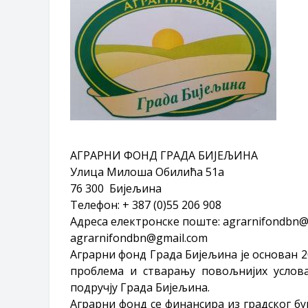
Захтјев за издавање ПОНОСНЕ 
Обавјештење о забрани саобраћаја
Обавјештење за предузетника - В
АГРАРНИ ФОНД ГРАДА БИЈЕЉИНА
Улица Милоша Обилића 51а
76 300 Бијељина
Телефон: + 387 (0)55 206 908
Адреса електронске поште:
agrarnifondbn@
agrarnifondbn@gmail.com
Аграрни фонд Града Бијељина је основан 2
проблема и стварању повољнијих услов
подручју Града Бијељина.
Аграрни фонд се финансира из градског б