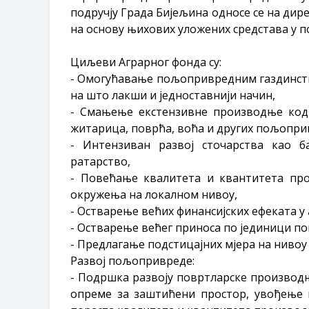
подручју Града Бијељина односе се на д
на основу њихових уложених средстава у
Циљеви Аграрног фонда су:
- Омогућавање пољопривредним газдинств
на што лакши и једноставнији начин,
- Смањење екстензивне производње код
житарица, поврћа, воћа и других пољопри
- Интензиван развој сточарства као 
ратарство,
- Повећање квалитета и квантитета пр
окружења на локалном нивоу,
- Остварење већих финансијских ефеката у 
- Остварење већег приноса по јединици п
- Предлагање подстицајних мјера на нивоу
Развој пољопривреде:
- Подршка развоју повртларске произво
опреме за заштићени простор, увођење 