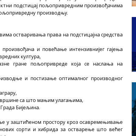
иректни подстицај пољопривредним произвођачима
 пољопривредну производњу.
има остваривања права на подстицајна средства
 произвођача и повећање интензивнијег гајења
вредних култура,
базне гране пољопривреде која се наслања на
оизводње и постизање оптималног производног
аграру,
овршине са што мањим улагањима,
 Града Бијељина.
дње у заштићеном простору кроз осавремењивање
нових сорти и хибрида за остварење што већег