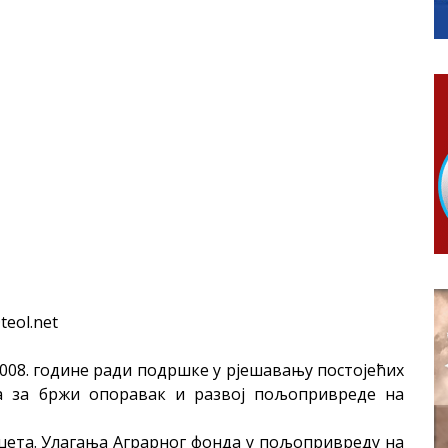
КАРТИЦЕ
 6. и 7. августа
ера Ујић
teol.net
008. године ради подршке у рјешавању постојећих
а за бржи опоравак и развој пољопривреде на
уџета. Улагања Аграрног фонда у пољопривреду на