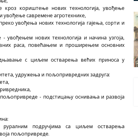
ње,
е кроз кориштење нових технологија, увођење
 и увођење савремене агротехнике,
реко увођења нових технологија гајења, сорти и
 - увођењем нових технологија и начина узгоја,
ивних раса, повећањем и проширењем основних
одњавање с циљем остварења већих приноса у
итета, удружења и пољопривредних задруга:
ета,
ривредника,
 пољопривреде - подстицању оснивања и развоја
ина:
у руралним подручјима са циљем остварења
азвоја пољопривреде.