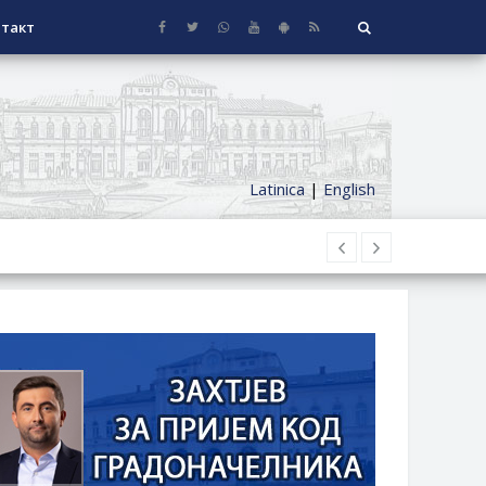
такт
Latinica
|
English
НАГРАДЕ
СЕОСКЕ КУЋЕ СА ОКУЋНИЦОМ НА
НИ БОРАЧКИ ДОДАТАК ЗА