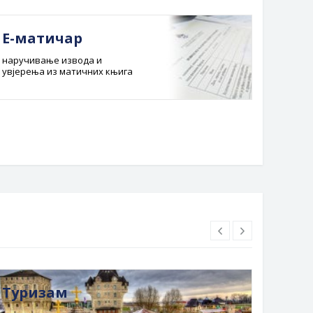
Е-матичар
Док
наручивање извода и
Службе
увјерења из матичних књига
Буџет 
Планска
Туризам