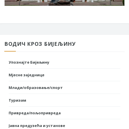
ВОДИЧ КРОЗ БИЈЕЉИНУ
Упознајте Бијељину
Мјесне заједнице
Млади/образовање/спорт
Туризам
Привреда/пољопривреда
Јавна предузећа и установе