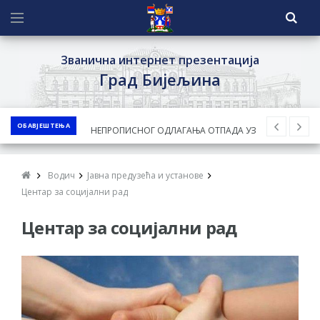
Званична интернет презентација
Град Бијељина
ОБАВЈЕШТЕЊА
ЈАВНИ КОНКУРС ЗА ДОДЈЕЛУ
БЕСПОВРАТНИХ СРЕДСТАВА ЗА
СУФИНАНСИРАЊЕ КУПОВИНЕ СЕОСКЕ
Водич
Јавна предузећа и установе
КУЋЕ СА ОКУЋНИЦОМ НА ТЕРИТОРИЈИ
Центар за социјални рад
ГРАДА БИЈЕЉИНА ЗА 2026. ГОДИНУ
Центар за социјални рад
Обавјештење за предузетника - Ненад
Нукић
ПРЕЛИМИНАРНA РАНГ ЛИСТA
КАНДИДАТА КОЈИ СУ ОСТВАРИЛИ ПРАВО
НА ГРАДСКИ МЈЕСЕЧНИ БОРАЧКИ