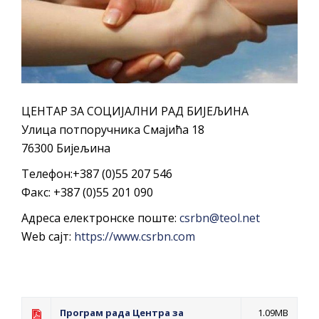
ДОДАТАК ЗА ДЕМОБИЛИСАНЕ БОРЦЕ
ВОЈСКЕ РЕПУБЛИКЕ СРПСКЕ У СТАЊУ
СОЦИЈАЛНЕ ПОТРЕБЕ
Обрасци захтјева за регресирано
гориво доступни од 13. марта до 15.
ЦЕНТАР ЗА СОЦИЈАЛНИ РАД БИЈЕЉИНА
новембра
Улица потпоручника Смајића 18
Захтјев за издавање ПОНОСНЕ КАРТИЦЕ
76300 Бијељина
Обавјештење за предузетника - Вера
Телефон:+387 (0)55 207 546
Ујић
Факс: +387 (0)55 201 090
ЈАВНИ ПОЗИВ ЗА ПРИЈАВУ
Адреса електронске поште:
csrbn@teol.net
НЕПРОПИСНОГ ОДЛАГАЊА ОТПАДА УЗ
Web сајт:
https://www.csrbn.com
ДОДЈЕЛУ ФИНАНСИЈСКЕ НАГРАДЕ
Програм рада Центра за
1.09MB