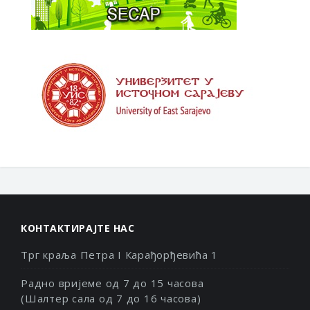
КОНТАКТИРАЈТЕ НАС
Трг краља Петра I Карађорђевића 1
Радно вријеме од 7 до 15 часова
(Шалтер сала од 7 до 16 часова)