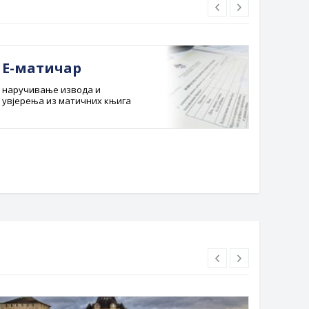
Е-матичар
Док
наручивање извода и
Службе
увјерења из матичних књига
Буџет 
Планска