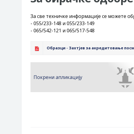
Обрасци захтјева за регресирано 
Захтјев за издавање ПОНОСНЕ 
За све техничке информације се можете об
Обавјештење о забрани саобраћаја
- 055/233-148 и 055/233-149
Обавјештење за предузетника - В
- 065/542-121 и 065/517-548
Образци - Захтјев за акредитовање пос
Покрени апликацију