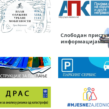
Слободан присту
информацијама