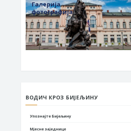
Галерија
фотографија
ВОДИЧ КРОЗ БИЈЕЉИНУ
Упознајте Бијељину
Мјесне заједнице