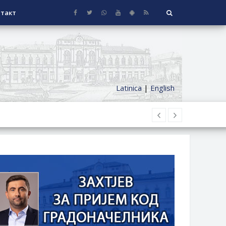
такт
Latinica
|
English
НАГРАДЕ
СЕОСКЕ КУЋЕ СА ОКУЋНИЦОМ НА
НИ БОРАЧКИ ДОДАТАК ЗА