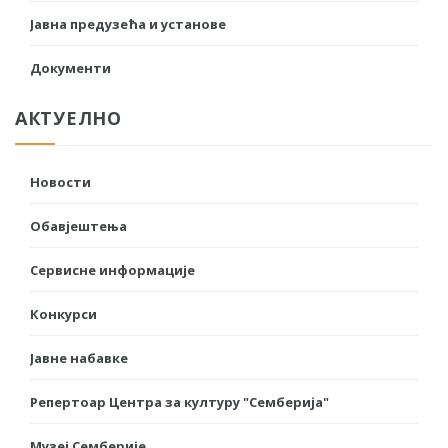
Јавна предузећа и установе
Документи
АКТУЕЛНО
Новости
Обавјештења
Сервисне информације
Конкурси
Јавне набавке
Репертоар Центра за културу "Семберија"
Музеј Семберије