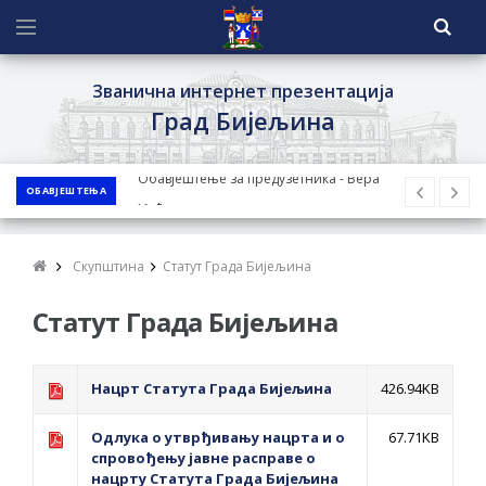
Званична интернет презентација
Град Бијељина
ОБАВЈЕШТЕЊА
ЈАВНИ ПОЗИВ ЗА ПРИЈАВУ
НЕПРОПИСНОГ ОДЛАГАЊА ОТПАДА УЗ
ДОДЈЕЛУ ФИНАНСИЈСКЕ НАГРАДЕ
Скупштина
Статут Града Бијељина
ЈАВНИ КОНКУРС ЗА ДОДЈЕЛУ
Статут Града Бијељина
БЕСПОВРАТНИХ СРЕДСТАВА ЗА
СУФИНАНСИРАЊЕ КУПОВИНЕ СЕОСКЕ
КУЋЕ СА ОКУЋНИЦОМ НА ТЕРИТОРИЈИ
Нацрт Статута Града Бијељина
426.94KB
ГРАДА БИЈЕЉИНА ЗА 2026. ГОДИНУ
Обавјештење за предузетника - Ненад
Одлука о утврђивању нацрта и о
67.71KB
спровођењу јавне расправе о
Нукић
нацрту Статута Града Бијељина