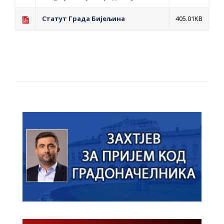
ПРЕЛИМИНАРНA РАНГ ЛИСТA
Статут Града Бијељина
405.01KB
КАНДИДАТА КОЈИ СУ ОСТВАРИЛИ ПРАВО
НА ГРАДСКИ МЈЕСЕЧНИ БОРАЧКИ
ДОДАТАК ЗА ДЕМОБИЛИСАНЕ БОРЦЕ
ВОЈСКЕ РЕПУБЛИКЕ СРПСКЕ У СТАЊУ
СОЦИЈАЛНЕ ПОТРЕБЕ
Oд 27. јула пријем захтјева за новчану
помоћ за набавку школског прибора
основцима
Обрасци захтјева за регресирано
гориво доступни од 13. марта до 15.
новембра
Захтјев за издавање ПОНОСНЕ КАРТИЦЕ
Обавјештење о забрани саобраћаја 6. и
7. августа