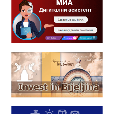
Обавјештење за предузетника - Вера
Ујић