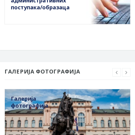
административних
поступака/образаца
ГАЛЕРИЈА ФОТОГРАФИЈА
Галерија
фотографија