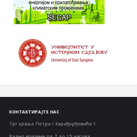
КОНТАКТИРАЈТЕ НАС
Трг краља Петра I Карађорђевића 1
Радно вријеме од 7 до 15 часова