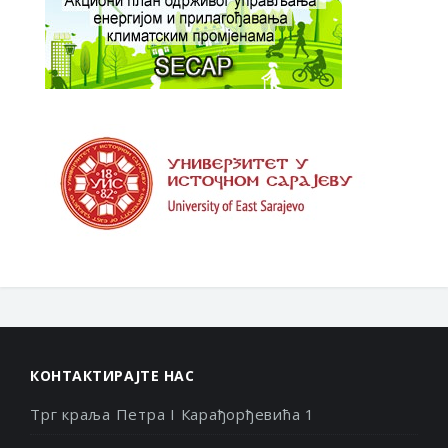
КОНТАКТИРАЈТЕ НАС
Трг краља Петра I Карађорђевића 1