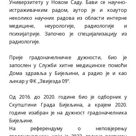
Универзитету у Новом Саду. Бави се научно-
истраживачким радом, аутор је и коаутор
неколико научних радова из области интерне
медицине, неурологије, радиологије и
психијатрије. Започео је специјализацију из
радиологије.
Прије градоначелничке дужности, био је
запослен у Служби хитне медицинске помоћи
Дома здравља у Бијељини, а радио је и као
љекар у ФК „Звијезда 09“.
Од 2016. до 2020. године био је одборник у
Скупштини Града Бијељина, а крајем 2020.
године изабран је на дужност градоначелника
Бијељине.
На референдуму о неповјерењу