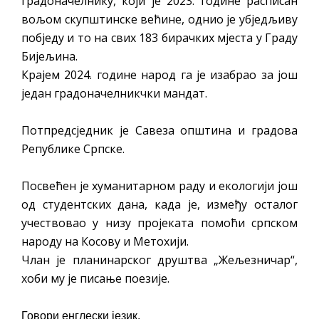
градоначелнику, који је 2023. године расписан
вољом скупштинске већине, однио је убједљиву
побједу и то на свих 183 бирачких мјеста у Граду
Бијељина.
Крајем 2024. године народ га је изабрао за још
један градоначелникчки мандат.
Потпредсједник је Савеза општина и градова
Републике Српске.
Посвећен је хуманитарном раду и екологији још
од студентских дана, када је, између осталог
учествовао у низу пројеката помоћи српском
народу на Косову и Метохији.
Члан је планинарског друштва „Жељезничар“,
хоби му је писање поезије.
Говори енглески језик.