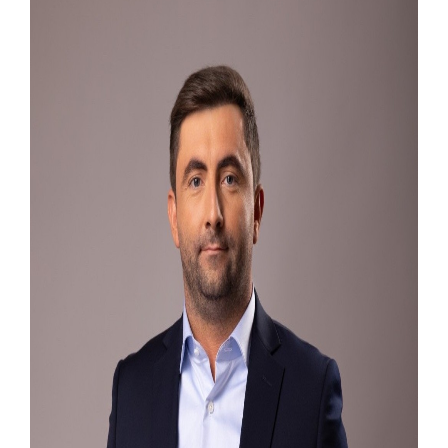
ПРЕЛИМИНАРНA РАНГ ЛИСТA
КАНДИДАТА КОЈИ СУ ОСТВАРИЛИ ПРАВО
НА ГРАДСКИ МЈЕСЕЧНИ БОРАЧКИ
ДОДАТАК ЗА ДЕМОБИЛИСАНЕ БОРЦЕ
ВОЈСКЕ РЕПУБЛИКЕ СРПСКЕ У СТАЊУ
СОЦИЈАЛНЕ ПОТРЕБЕ
Обрасци захтјева за регресирано
гориво доступни од 13. марта до 15.
новембра
Захтјев за издавање ПОНОСНЕ КАРТИЦЕ
Обавјештење о забрани саобраћаја 6. и
7. августа
Обавјештење за предузетника - Вера
Ујић