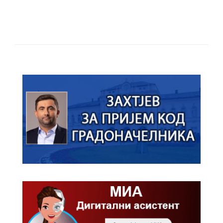
ПРЕЛИМИНАРНA РАНГ ЛИСТA
КАНДИДАТА КОЈИ СУ ОСТВАРИЛИ ПРАВО
НА ГРАДСКИ МЈЕСЕЧНИ БОРАЧКИ
ДОДАТАК ЗА ДЕМОБИЛИСАНЕ БОРЦЕ
ВОЈСКЕ РЕПУБЛИКЕ СРПСКЕ У СТАЊУ
СОЦИЈАЛНЕ ПОТРЕБЕ
Oд 27. јула пријем захтјева за новчану
помоћ за набавку школског прибора
основцима
Обрасци захтјева за регресирано
гориво доступни од 13. марта до 15.
новембра
Захтјев за издавање ПОНОСНЕ КАРТИЦЕ
Обавјештење о забрани саобраћаја 6. и
7. августа