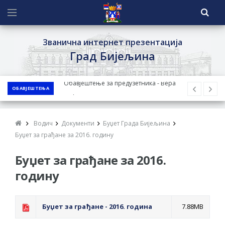
Званична интернет презентација
Град Бијељина
ОБАВЈЕШТЕЊА
ЈАВНИ ПОЗИВ ЗА ПРИЈАВУ
НЕПРОПИСНОГ ОДЛАГАЊА ОТПАДА УЗ
ДОДЈЕЛУ ФИНАНСИЈСКЕ НАГРАДЕ
Водич
Документи
Буџет Града Бијељина
ЈАВНИ КОНКУРС ЗА ДОДЈЕЛУ
Буџет за грађане за 2016. годину
БЕСПОВРАТНИХ СРЕДСТАВА ЗА
Буџет за грађане за 2016.
СУФИНАНСИРАЊЕ КУПОВИНЕ СЕОСКЕ
годину
КУЋЕ СА ОКУЋНИЦОМ НА ТЕРИТОРИЈИ
ГРАДА БИЈЕЉИНА ЗА 2026. ГОДИНУ
Обавјештење за предузетника - Ненад
Буџет за грађане - 2016. година
7.88MB
Нукић