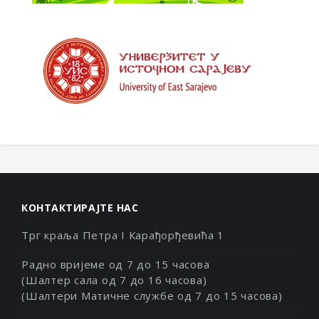
КОНТАКТИРАЈТЕ НАС
Трг краља Петра I Карађорђевића 1
Радно вријеме од 7 до 15 часова
(Шалтер сала од 7 до 16 часова)
(Шалтери Матичне службе од 7 до 15 часова)