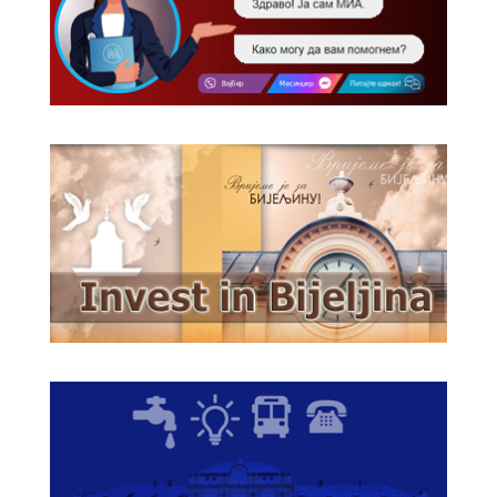
Обавјештење за предузетника - Вера
Ујић