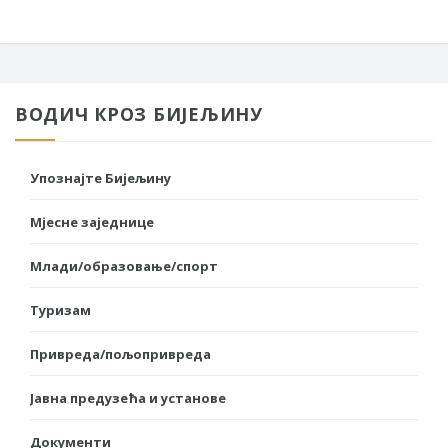
ВОДИЧ КРОЗ БИЈЕЉИНУ
Упознајте Бијељину
Мјесне заједнице
Млади/образовање/спорт
Туризам
Привреда/пољопривреда
Јавна предузећа и установе
Документи