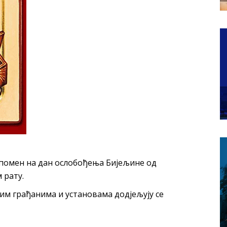
спомен на дан ослобођења Бијељине од
 рату.
им грађанимa и установама додјељују се