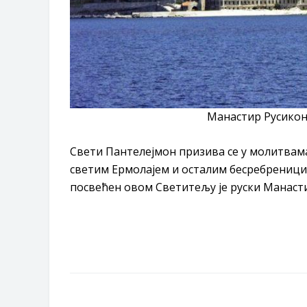
Манастир Русикон на Св
Свети Пантелејмон призива се у молитвама
светим Ермолајем и осталим бесребрениц
посвећен овом Светитељу је руски Манасти