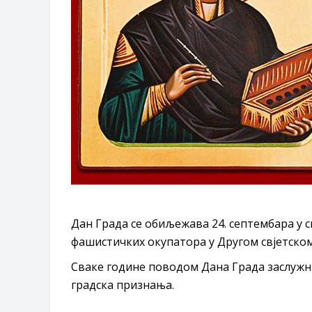
Дан Града се обиљежава 24. септембара у 
фашистичких окупатора у Другом свјетском
Сваке године поводом Дана Града заслужн
градска признања.