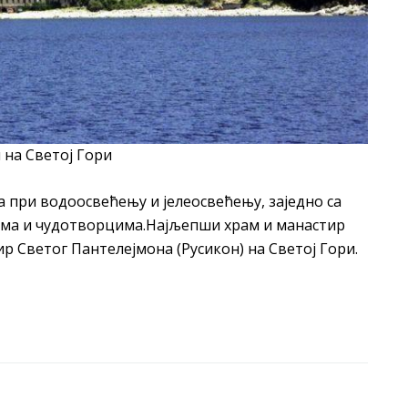
етој Гори
 при водоосвећењу и јелеосвећењу, заједно са
има и чудотворцима.Најљепши храм и манастир
р Светог Пантелејмона (Русикон) на Светој Гори.