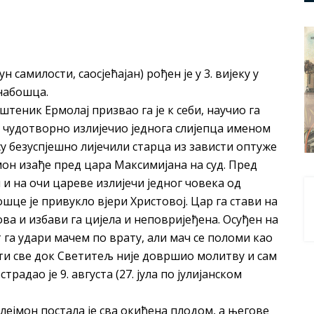
 самилости, саосјећајан) рођен је у 3. вијеку у
набошца.
штеник Ермолај призвао га је к себи, научио га
је чудотворно излијечио једнога слијепца именом
су безуспјешно лијечили старца из зависти оптуже
он изађе пред цара Максимијана на суд. Пред
и на очи цареве излијечи једног човека од
шце је привукло вјери Христовој. Цар га стави на
ова и избави га цијела и неповријеђена. Осуђен на
 га удари мачем по врату, али мач се поломи као
бити све док Светитељ није довршио молитву и сам
радао је 9. августа (27. јула по јулијанском
лејмон постала је сва окићена плодом, а његове