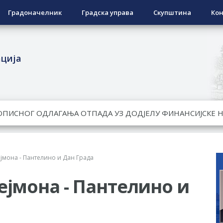
Градоначелник
Градска управа
Скупштина
Кон
ација
ЕСПОВРАТНИХ СРЕДСТАВА ЗА СУФИНАНСИРАЊЕ КУПОВИНЕ 
А 2026. ГОДИНУ
Ненад Нукић
НДИДАТА КОЈИ СУ ОСТВАРИЛИ ПРАВО НА ГРАДСКИ МЈЕСЕЧ
јмона - Пантелино и Дан Града
РЕПУБЛИКЕ СРПСКЕ У СТАЊУ
ејмона - Пантелино и
гориво доступни од 13. марта до 15. новембра
КАРТИЦЕ