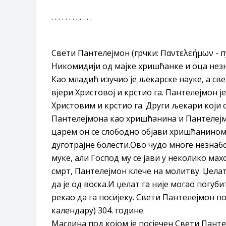
. . . . . . . . . . . .
Свети Пантелејмон (грчки: Παντελεήμων - пун
Никомидији од мајке хришћанке и оца нез
Као младић изучио је љекарске науке, а све
вјери Христовој и крстио га. Пантелејмон 
Христовим и крстио га. Други љекари који 
Пантелејмона као хришћанина и Пантелејм
царем он се слободно објави хришћанином 
дуготрајне болести.Ово чудо многе незнабо
муке, али Господ му се јави у неколико мах
смрт, Пантелејмон клече на молитву. Џелат
да је од воска.И џелат га није могао погу
рекао да га посијеку. Свети Пантелејмон пост
календару) 304. године.
Маслина под којом је посјечен Свети Панте