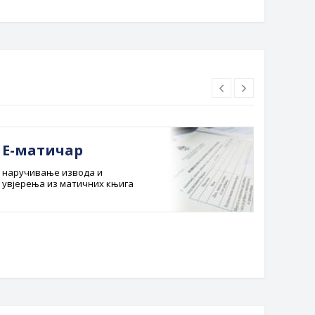
Е-матичар
Док
наручивање извода и
Службе
увјерења из матичних књига
Буџет 
Планска