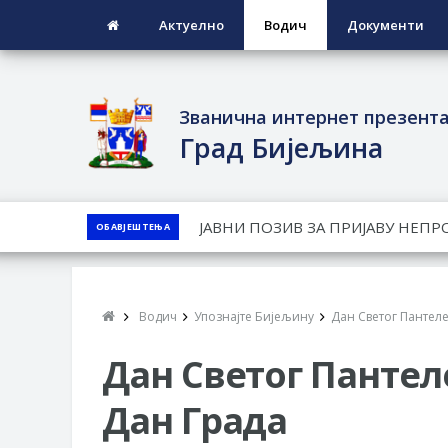
Актуелно
Водич
Документи
Званична интернет презент
Град Бијељина
ЈАВНИ КОНКУРС ЗА ДОДЈЕЛУ Б
ОБАВЈЕШТЕЊА
ТЕРИТОРИЈИ ГРАДА БИЈЕЉИНА З
Обавјештење за предузетника - 
ПРЕЛИМИНАРНA РАНГ ЛИСТA КА
Водич
Упознајте Бијељину
Дан Светог Пантеле
ДЕМОБИЛИСАНЕ БОРЦЕ ВОЈСКЕ 
СОЦИЈАЛНЕ ПОТРЕБЕ
Дан Светог Пантел
Дан Града
Обрасци захтјева за регресирано 
Захтјев за издавање ПОНОСНЕ 