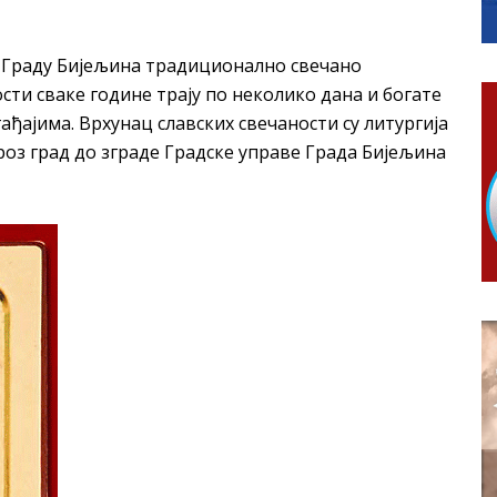
ера Ујић
РОПИСНОГ ОДЛАГАЊА ОТПАДА УЗ ДОДЈЕЛУ ФИНАНСИЈСКЕ 
у Граду Бијељина традиционално свечано
сти сваке године трају по неколико дана и богате
ађајима. Врхунац славских свечаности су литургија
роз град до зграде Градске управе Града Бијељина