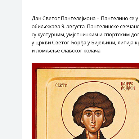
Обавјештење за предузетника - В
ЈАВНИ ПОЗИВ ЗА ПРИЈАВУ НЕП
Дан Светог Пантелејмона – Пантелино се 
обиљежава 9. августа. Пантелинске свечано
су културним, умјетничким и спортским дог
у цркви Светог Ђорђа у Бијељини, литија к
и ломљење славског колача.