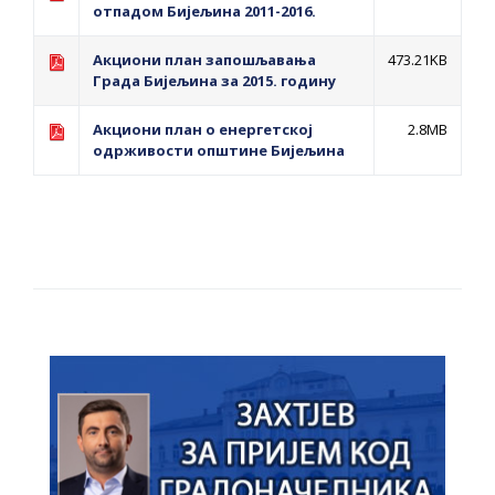
отпадом Бијељина 2011-2016.
Акциони план запошљавања
473.21KB
Града Бијељина за 2015. годину
Акциони план о енергетској
2.8MB
одрживости општине Бијељина