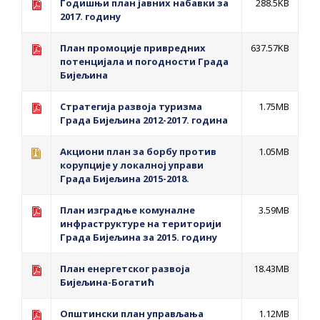
Годишњи план јавних набавки за
288.5KB
2017. годину
План промоције привредних
637.57KB
потенцијала и погодности Града
Бијељина
Стратегија развоја туризма
1.75MB
Града Бијељина 2012-2017. година
Акциони план за борбу против
1.05MB
корупције у локалној управи
Града Бијељина 2015-2018.
План изградње комуналне
3.59MB
инфраструктуре на територији
Града Бијељина за 2015. годину
План енергетског развоја
18.43MB
Бијељина-Богатић
Општински план управљања
1.12MB