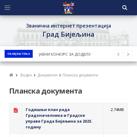
Званична интернет презентација
Град Бијељина
ОБАВЈЕШТЕЊА
ЈАВНИ КОНКУРС ЗА ДОДЈЕЛУ
БЕСПОВРАТНИХ СРЕДСТАВА ЗА
СУФИНАНСИРАЊЕ КУПОВИНЕ СЕОСКЕ
Водич
Документи
Планска документа
КУЋЕ СА ОКУЋНИЦОМ НА ТЕРИТОРИЈИ
Планска документа
ГРАДА БИЈЕЉИНА ЗА 2026. ГОДИНУ
Обавјештење за предузетника - Ненад
Нукић
Годишњи план рада
2.74MB
ПРЕЛИМИНАРНA РАНГ ЛИСТA
Градоначелника и Градске
управе Града Бијељина за 2025.
КАНДИДАТА КОЈИ СУ ОСТВАРИЛИ ПРАВО
годину
НА ГРАДСКИ МЈЕСЕЧНИ БОРАЧКИ