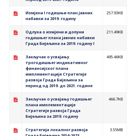
Измјена I годишњи план јавних
257.93KB
набавки за 2019. годину
Одлука о измјени и допуни
211.49KB
годишњег плана јавних набавки
Града Бијељина за 2019. годину I
Закључак о усвајању
495.46KB
трогодишњег индикативног
финансијског плана
имплементације Стратегије
развоја Града Бијељина за
период од 2019. до 2021. године
Закључак о усвајању годишњег
466.7KB
плана имплементације
Стратегије развоја Града
Бијељина за 2019. годину
Стратегија локалног развоја
3.55MB
Града Бијељина 2014-2023,