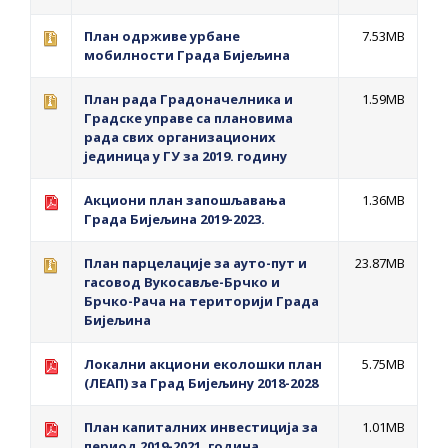
План одрживе урбане
7.53MB
мобилности Града Бијељина
План рада Градоначелника и
1.59MB
Градске управе са плановима
рада свих организационих
јединица у ГУ за 2019. годину
Акциони план запошљавања
1.36MB
Града Бијељина 2019-2023.
План парцелације за ауто-пут и
23.87MB
гасовод Вукосавље-Брчко и
Брчко-Рача на територији Града
Бијељина
Локални акциони еколошки план
5.75MB
(ЛЕАП) за Град Бијељину 2018-2028
План капиталних инвестиција за
1.01MB
период 2019-2021. година