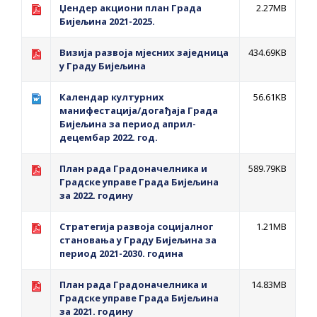
ДОДАТАК ЗА ДЕМОБИЛИСАНЕ БОРЦЕ
Џендер акциони план Града
2.27MB
Бијељина 2021-2025.
ВОЈСКЕ РЕПУБЛИКЕ СРПСКЕ У СТАЊУ
СОЦИЈАЛНЕ ПОТРЕБЕ
Визија развоја мјесних заједница
434.69KB
у Граду Бијељина
Обрасци захтјева за регресирано
Календар културних
56.61KB
гориво доступни од 13. марта до 15.
манифестација/догађаја Града
новембра
Бијељина за период април-
децембар 2022. год.
Захтјев за издавање ПОНОСНЕ КАРТИЦЕ
Обавјештење за предузетника - Вера
План рада Градоначелника и
589.79KB
Градске управе Града Бијељина
Ујић
за 2022. годину
ЈАВНИ ПОЗИВ ЗА ПРИЈАВУ
НЕПРОПИСНОГ ОДЛАГАЊА ОТПАДА УЗ
Стратегија развоја социјалног
1.21MB
становања у Граду Бијељина за
ДОДЈЕЛУ ФИНАНСИЈСКЕ НАГРАДЕ
период 2021-2030. година
План рада Градоначелника и
14.83MB
Градске управе Града Бијељина
за 2021. годину