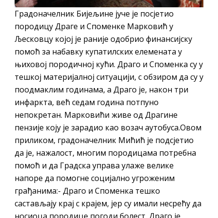
Градоначелник Бијељине јуче је посјетио
породицу Драге и Споменке Марковић у
Љесковцу којој је раније одобрио финансијску
помоћ за набавку купатилских елемената у
њиховој породичној кући. Драго и Споменка су у
тешкој материјалној ситуацији, с обзиром да су у
поодмаклим годинама, а Драго је, након три
инфаркта, већ седам година потпуно
непокретан. Марковићи живе од Драгине
пензије коју је зарадио као возач аутобуса.Овом
приликом, градоначелник Мићић је подсјетио
да је, нажалост, многим породицама потребна
помоћ и да Градска управа улаже велике
напоре да помогне социјално угроженим
грађанима:- Драго и Споменка тешко
састављају крај с крајем, јер су имали несрећу да
носиоца породице погоди болест. Драго је