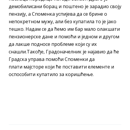
демобилисани борац и поштено је зарадио своју
пензију, а Споменка успијева да се брине о
непокретном мужу, али без купатила то је јако
тешко. Надам се да ћемо им бар мало олакшати
пензионерске дане и помоћи и једном и другом
да лакше подносе проблеме који су их
снашли.Такође, Градоначелник је најавио да ће
Градска управа помоћи Споменки да
плати мајсторе који ће поставити елементе и
оспособити купатило за коришћење.