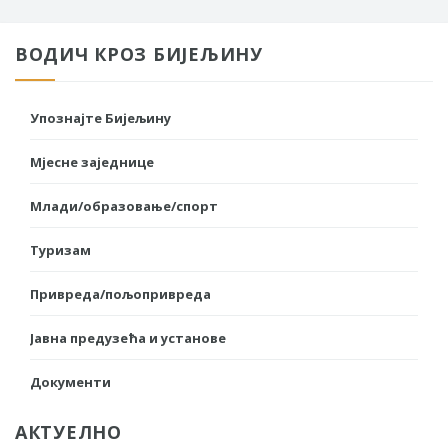
ВОДИЧ КРОЗ БИЈЕЉИНУ
Упознајте Бијељину
Мјесне заједнице
Млади/образовање/спорт
Туризам
Привреда/пољопривреда
Јавна предузећа и установе
Документи
АКТУЕЛНО