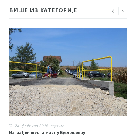
ВИШЕ ИЗ КАТЕГОРИЈЕ
24. фебруар 2016. године
Изграђен шести мост у Бјелошевцу
С