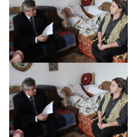
ДОДАТАК ЗА ДЕМОБИЛИСАНЕ БОРЦЕ
ВОЈСКЕ РЕПУБЛИКЕ СРПСКЕ У СТАЊУ
СОЦИЈАЛНЕ ПОТРЕБЕ
Обрасци захтјева за регресирано
гориво доступни од 13. марта до 15.
новембра
Захтјев за издавање ПОНОСНЕ КАРТИЦЕ
Обавјештење за предузетника - Вера
Ујић
ЈАВНИ ПОЗИВ ЗА ПРИЈАВУ
НЕПРОПИСНОГ ОДЛАГАЊА ОТПАДА УЗ
ДОДЈЕЛУ ФИНАНСИЈСКЕ НАГРАДЕ