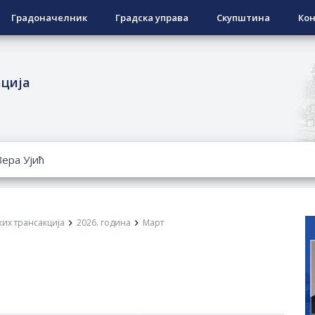
Градоначелник
Градска управа
Скупштина
Кон
ација
РОПИСНОГ ОДЛАГАЊА ОТПАДА УЗ ДОДЈЕЛУ ФИНАНСИЈСКЕ 
ЕСПОВРАТНИХ СРЕДСТАВА ЗА СУФИНАНСИРАЊЕ КУПОВИНЕ 
А 2026. ГОДИНУ
Ненад Нукић
их трансакција
2026. година
Март
НДИДАТА КОЈИ СУ ОСТВАРИЛИ ПРАВО НА ГРАДСКИ МЈЕСЕЧ
РЕПУБЛИКЕ СРПСКЕ У СТАЊУ
овчану помоћ за набавку школског прибора основцима