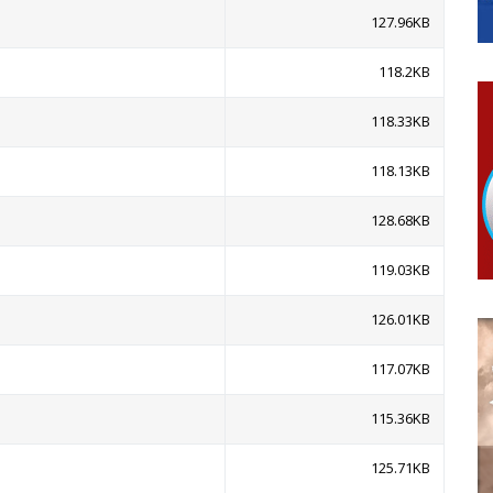
гориво доступни од 13. марта до 15. новембра
127.96KB
КАРТИЦЕ
 6. и 7. августа
118.2KB
ера Ујић
118.33KB
118.13KB
128.68KB
119.03KB
126.01KB
117.07KB
115.36KB
125.71KB