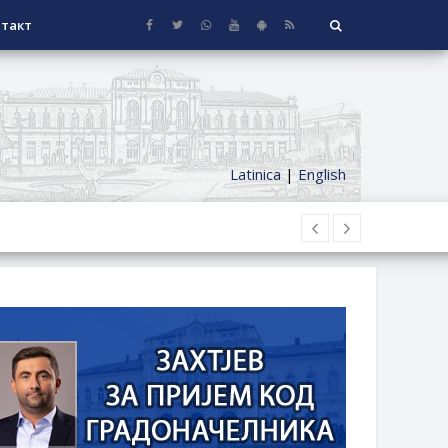
такт
Latinica
|
English
НАГРАДЕ
СЕОСКЕ КУЋЕ СА ОКУЋНИЦОМ НА
НИ БОРАЧКИ ДОДАТАК ЗА