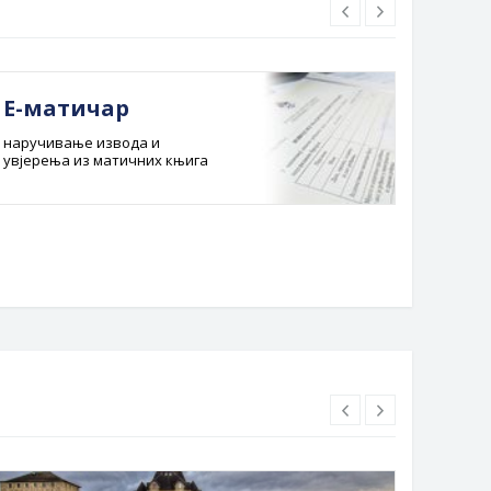
Е-матичар
Док
наручивање извода и
Службе
увјерења из матичних књига
Буџет 
Планска