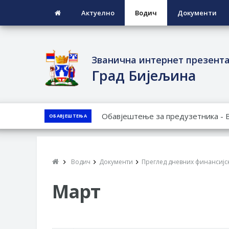
Актуелно
Водич
Документи
Званична интернет презент
Град Бијељина
ЈАВНИ ПОЗИВ ЗА ПРИЈАВУ НЕП
ОБАВЈЕШТЕЊА
ЈАВНИ КОНКУРС ЗА ДОДЈЕЛУ Б
ТЕРИТОРИЈИ ГРАДА БИЈЕЉИНА З
Обавјештење за предузетника - 
Водич
Документи
Преглед дневних финансијск
ПРЕЛИМИНАРНA РАНГ ЛИСТA КА
ДЕМОБИЛИСАНЕ БОРЦЕ ВОЈСКЕ 
Март
СОЦИЈАЛНЕ ПОТРЕБЕ
Oд 27. јула пријем захтјева за н