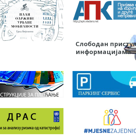
Слободан присту
информацијама