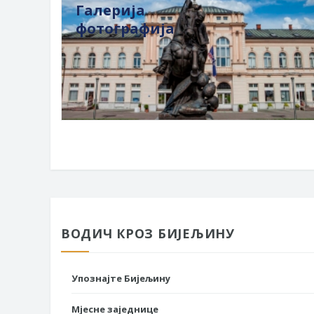
Галерија
фотографија
ВОДИЧ КРОЗ БИЈЕЉИНУ
Упознајте Бијељину
Мјесне заједнице