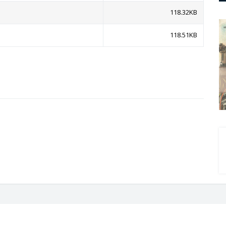
118.32KB
118.51KB