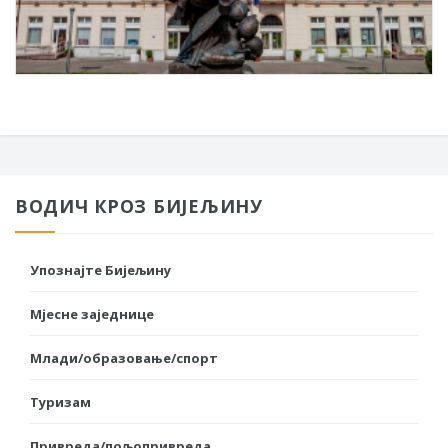
ВОДИЧ КРОЗ БИЈЕЉИНУ
Упознајте Бијељину
Мјесне заједнице
Млади/образовање/спорт
Туризам
Привреда/пољопривреда