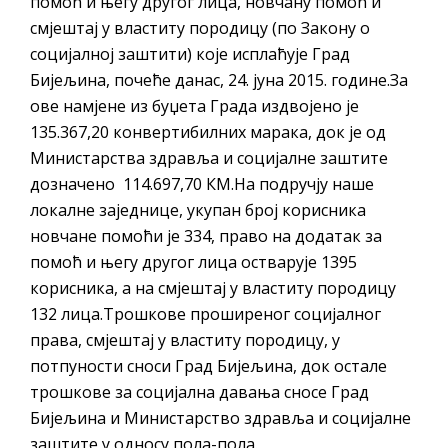
помоћ и његу другог лица, новчану помоћ и
ДОДАТАК ЗА ДЕМОБИЛИСАНЕ БОРЦЕ
смјештај у властиту породицу (по Закону о
ВОЈСКЕ РЕПУБЛИКЕ СРПСКЕ У СТАЊУ
социјалној заштити) које исплаћује Град
СОЦИЈАЛНЕ ПОТРЕБЕ
Бијељина, почеће данас, 24. јуна 2015. године.За
ове намјене из буџета Града издвојено је
Обрасци захтјева за регресирано
135.367,20 конвертибилних марака, док је од
гориво доступни од 13. марта до 15.
Министарства здравља и социјалне заштите
новембра
дозначено 114.697,70 КМ.На подручју наше
Захтјев за издавање ПОНОСНЕ КАРТИЦЕ
локалне заједнице, укупан број корисника
Обавјештење за предузетника - Вера
новчане помоћи је 334, право на додатак за
Ујић
помоћ и његу другог лица остварује 1395
корисника, а на смјештај у властиту породицу
ЈАВНИ ПОЗИВ ЗА ПРИЈАВУ
132 лица.Трошкове проширеног социјалног
НЕПРОПИСНОГ ОДЛАГАЊА ОТПАДА УЗ
права, смјештај у властиту породицу, у
ДОДЈЕЛУ ФИНАНСИЈСКЕ НАГРАДЕ
потпуности сноси Град Бијељина, док остале
трошкове за социјална давања сносе Град
Бијељина и Министарство здравља и социјалне
заштите у односу пола-пола.