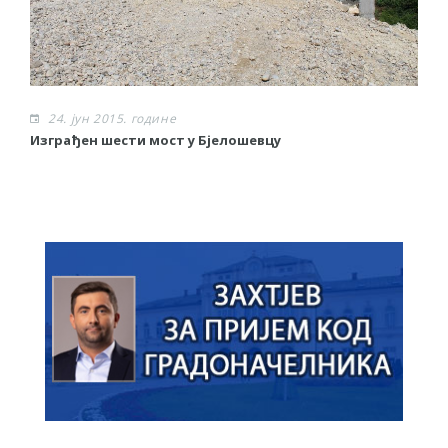
24. јун 2015. године
Изграђен шести мост у Бјелошевцу
С