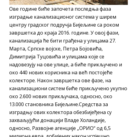
Ове године биће започета последња фаза
изградње канализационог система у ширем
центру градског подручја Бијељине са роком
завршетка до краја 2016. године. У овој фази,
канализација ће бити грађена у улицама 27.
Марта, Српске војске, Петра Бојовића,
Димитрија Туцовића и улицама које се
надовезују на ове улице, а биће прикључено и
око 440 нових корисника на већ постојеће
колекторе. Након завршетка ове фазе, на
канализациони систем биће прикључено укупно
око 2.600 нових прикључака, односно, око
13.000 становника Бијељине.Средства за
изградњу ових колектора обезбијеђена су
захваљујући донацији Владе Холандије,
односно, Развојне агенције „ОРИО“ од 6,5
милиона евра, добијених након успјешно