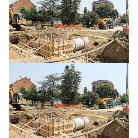
ПРЕЛИМИНАРНA РАНГ ЛИСТA
КАНДИДАТА КОЈИ СУ ОСТВАРИЛИ ПРАВО
НА ГРАДСКИ МЈЕСЕЧНИ БОРАЧКИ
ДОДАТАК ЗА ДЕМОБИЛИСАНЕ БОРЦЕ
ВОЈСКЕ РЕПУБЛИКЕ СРПСКЕ У СТАЊУ
СОЦИЈАЛНЕ ПОТРЕБЕ
Обрасци захтјева за регресирано
гориво доступни од 13. марта до 15.
новембра
Захтјев за издавање ПОНОСНЕ КАРТИЦЕ
Обавјештење о забрани саобраћаја 6. и
7. августа
Обавјештење за предузетника - Вера
Ујић