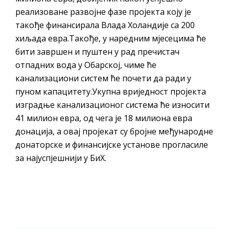
реализоване развојне фазе пројекта коју је
такође финансирала Влада Холандије са 200
хиљада евра.Такође, у наредним мјесецима ће
бити завршен и пуштен у рад пречистач
отпадних вода у Обарској, чиме ће
канализациони систем ће почети да ради у
пуном капацитету.Укупна вриједност пројекта
изградње канализационог система ће износити
41 милион евра, од чега је 18 милиона евра
донација, а овај пројекат су бројне међународне
донаторске и финансијске установе прогласиле
за најуспјешнији у БиХ.