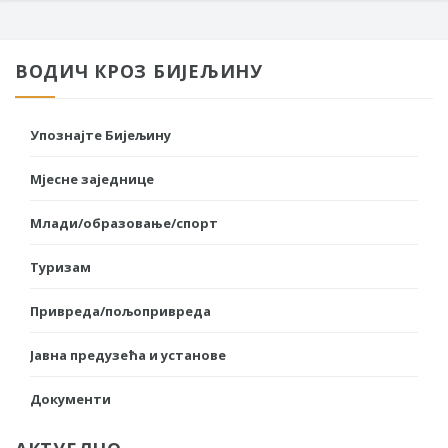
ВОДИЧ КРОЗ БИЈЕЉИНУ
Упознајте Бијељину
Мјесне заједнице
Млади/образовање/спорт
Туризам
Привреда/пољопривреда
Јавна предузећа и установе
Документи