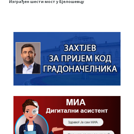
Изграђен шести мост у Бјелошевцу
С