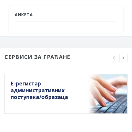
ANKETA
СЕРВИСИ ЗА ГРАЂАНЕ
Е-регистар
административних
поступака/образаца