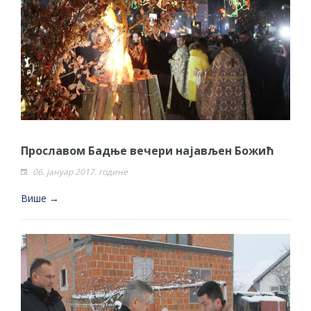
гориво доступни од 13. марта до 15.
новембра
Захтјев за издавање ПОНОСНЕ КАРТИЦЕ
Обавјештење за предузетника - Вера
Ујић
ЈАВНИ ПОЗИВ ЗА ПРИЈАВУ
НЕПРОПИСНОГ ОДЛАГАЊА ОТПАДА УЗ
ДОДЈЕЛУ ФИНАНСИЈСКЕ НАГРАДЕ
Прославом Бадње вечери најављен Божић
ЈАВНИ КОНКУРС ЗА ДОДЈЕЛУ
06. јануар 2017. године
БЕСПОВРАТНИХ СРЕДСТАВА ЗА
Више →
СУФИНАНСИРАЊЕ КУПОВИНЕ СЕОСКЕ
КУЋЕ СА ОКУЋНИЦОМ НА ТЕРИТОРИЈИ
ГРАДА БИЈЕЉИНА ЗА 2026. ГОДИНУ