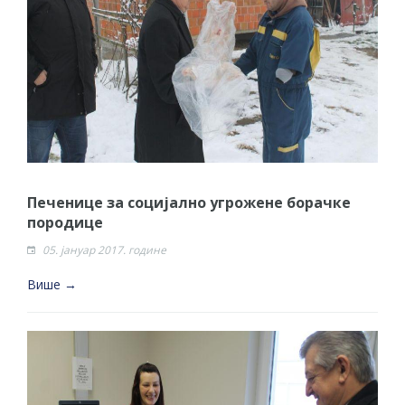
Печенице за социјално угрожене борачке
породице
05. јануар 2017. године
Више →