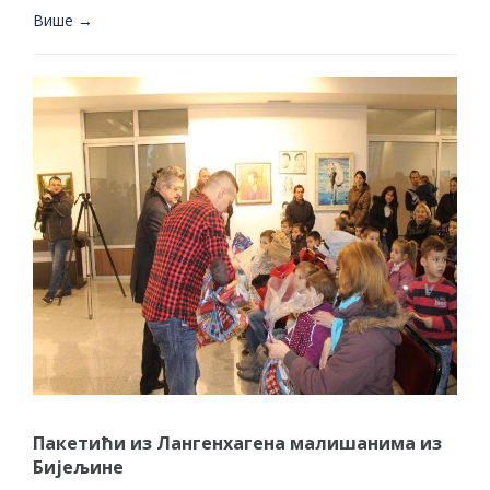
Више →
Пакетићи из Лангенхагена малишанима из
Бијељине