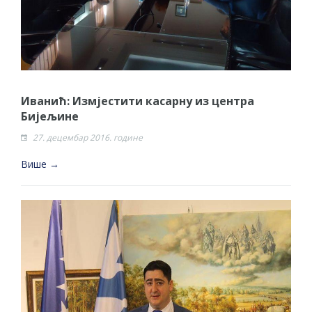
Иванић: Измјестити касарну из центра
Бијељине
27. децембар 2016. године
Више →