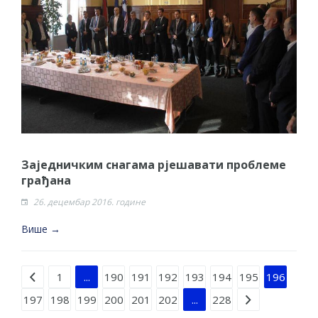
Заједничким снагама рjешавати проблеме
грађана
26. децембар 2016. године
Више →
Strana 196 od 228
1
...
190
191
192
193
194
195
196
197
198
199
200
201
202
...
228