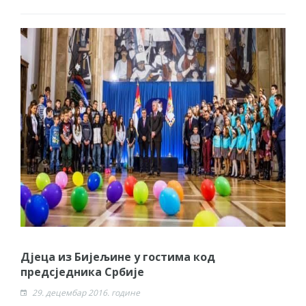
Дјеца из Бијељине у гостима код
предсједника Србије
29. децембар 2016. године