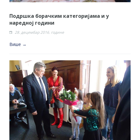
Подршка борачким категоријама и у
наредној години
28. децембар 2016. године
Више →