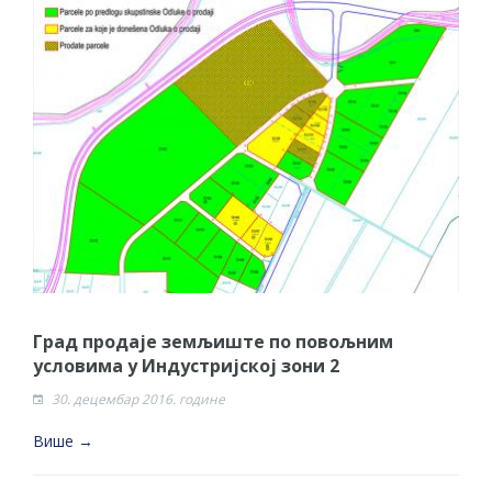
Град продаје земљиште по повољним
условима у Индустријској зони 2
30. децембар 2016. године
Више →