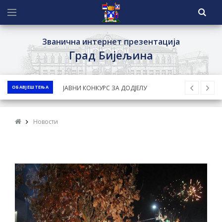
Званична интернет презентација
Град Бијељина
ОБАВЈЕШТЕЊА
Обавјештење за предузетника - Ненад
Нукић
ПРЕЛИМИНАРНA РАНГ ЛИСТA
Новости
КАНДИДАТА КОЈИ СУ ОСТВАРИЛИ ПРАВО
НА ГРАДСКИ МЈЕСЕЧНИ БОРАЧКИ
ДОДАТАК ЗА ДЕМОБИЛИСАНЕ БОРЦЕ
ВОЈСКЕ РЕПУБЛИКЕ СРПСКЕ У СТАЊУ
СОЦИЈАЛНЕ ПОТРЕБЕ
Обрасци захтјева за регресирано