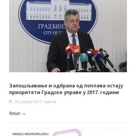
Запошљавање и одбрана од поплава остају
приоритети Градске управе у 2017. години
05. јануар 2017. године
Више →