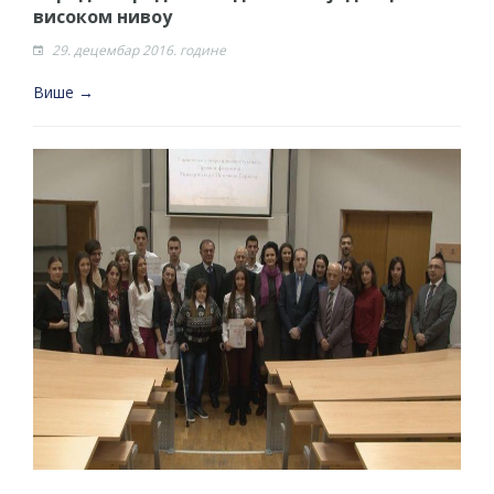
високом нивоу
29. децембар 2016. године
Више →