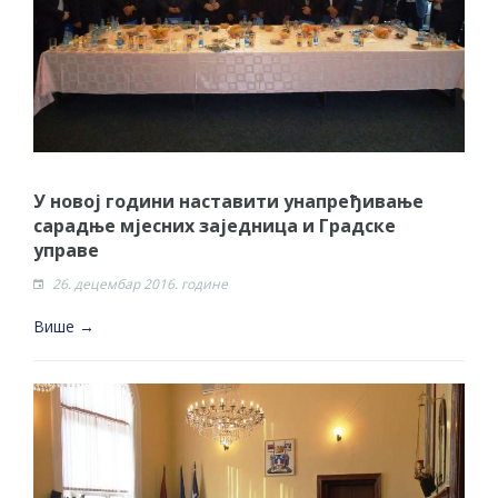
У новој години наставити унапређивање
сарадње мјесних заједница и Градске
управе
26. децембар 2016. године
Више →