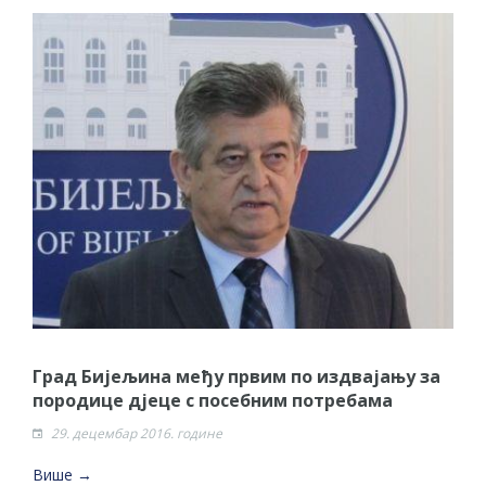
Град Бијељина међу првим по издвајању за
породице дјеце с посебним потребама
29. децембар 2016. године
Више →