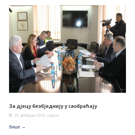
За дјецу безбједнију у саобраћају
25. фебруар 2016. године
Више →