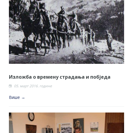
Изложба о времену страдања и побједа
05. март 2016. године
Више →