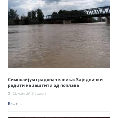
Симпозијум градоначелника: Заједнички
радити на заштити од поплава
02. март 2016. године
Више →