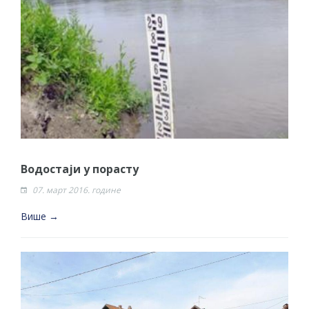
Водостаји у порасту
07. март 2016. године
Више →