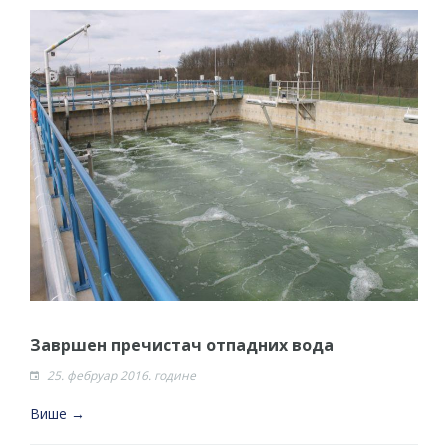
Завршен пречистач отпадних вода
25. фебруар 2016. године
Више →