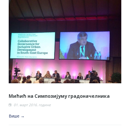
Мићић на Симпозијуму градоначелника
01. март 2016. године
Више →