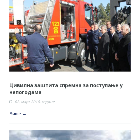
Цивилна заштита спремна за поступање у
непогодама
02. март 2016. године
Више →