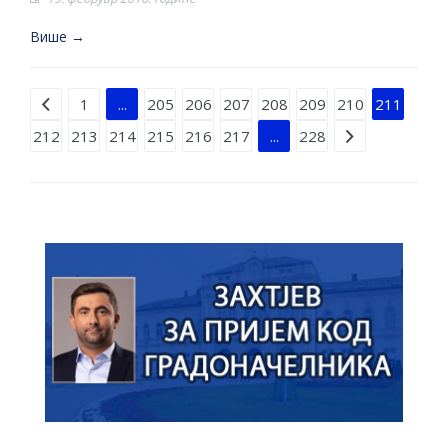
Више →
Strana 211 od 228
1
...
205
206
207
208
209
210
211
212
213
214
215
216
217
...
228