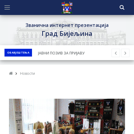
Званична интернет презентација
Град Бијељина
ОБАВЈЕШТЕЊА
ЈАВНИ КОНКУРС ЗА ДОДЈЕЛУ
БЕСПОВРАТНИХ СРЕДСТАВА ЗА
СУФИНАНСИРАЊЕ КУПОВИНЕ СЕОСКЕ
Новости
КУЋЕ СА ОКУЋНИЦОМ НА ТЕРИТОРИЈИ
ГРАДА БИЈЕЉИНА ЗА 2026. ГОДИНУ
Обавјештење за предузетника - Ненад
Нукић
ПРЕЛИМИНАРНA РАНГ ЛИСТA
КАНДИДАТА КОЈИ СУ ОСТВАРИЛИ ПРАВО
НА ГРАДСКИ МЈЕСЕЧНИ БОРАЧКИ