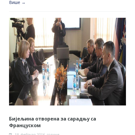
Више →
Бијељина отворена за сарадњу са
Француском
19. фебруар 2016. године