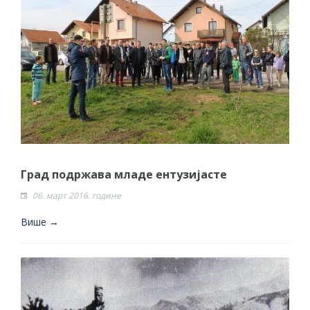
Град подржава младе ентузијасте
06. март 2016. године
Више →