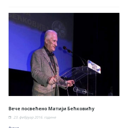
Вече посвећено Матији Бећковићу
23. фебруар 2016. године