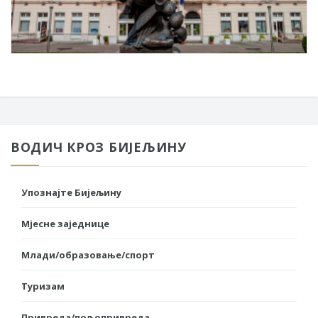
ВОДИЧ КРОЗ БИЈЕЉИНУ
Упознајте Бијељину
Мјесне заједнице
Млади/образовање/спорт
Туризам
Привреда/пољопривреда