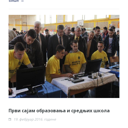
Више →
Први сајам образовања и средњих школа
19. фебруар 2016. године