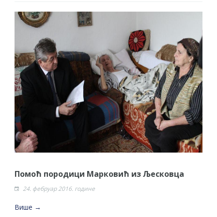
Помоћ породици Марковић из Љесковца
24. фебруар 2016. године
Више →