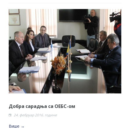
Добра сарадња са ОЕБС-ом
24. фебруар 2016. године
Више →