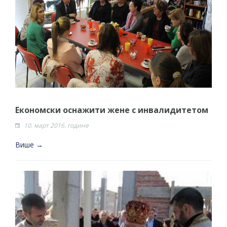
ДОДАТАК ЗА ДЕМОБИЛИСАНЕ БОРЦЕ
ВОЈСКЕ РЕПУБЛИКЕ СРПСКЕ У СТАЊУ
СОЦИЈАЛНЕ ПОТРЕБЕ
Oд 27. јула пријем захтјева за новчану
помоћ за набавку школског прибора
основцима
Обрасци захтјева за регресирано
Економски оснажити жене с инвалидитетом
гориво доступни од 13. марта до 15.
10. март 2016. године
новембра
Више →
Захтјев за издавање ПОНОСНЕ КАРТИЦЕ
Обавјештење о забрани саобраћаја 6. и
7. августа
Обавјештење за предузетника - Вера
Ујић
ЈАВНИ ПОЗИВ ЗА ПРИЈАВУ