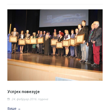
Успјех повезује
24. фебруар 2016. године
Више →