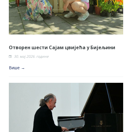
Отворен шести Сајам цвијећа у Бијељини
30. мај 2026. године
Више →