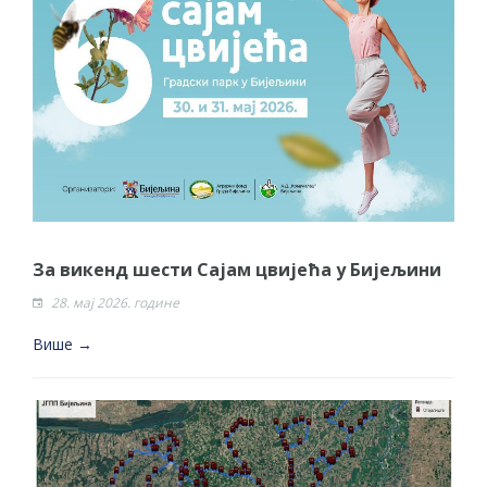
За викенд шести Сајам цвијећа у Бијељини
28. мај 2026. године
Више →