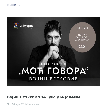
Више →
Војин Ћетковић 14. јуна у Бијељини
10. јун 2026. године