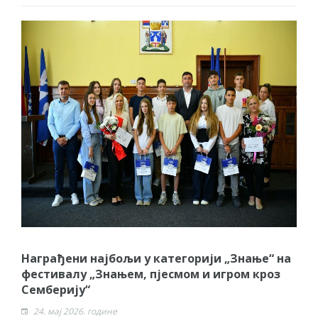
Награђени најбољи у категорији „Знање“ на
фестивалу „Знањем, пјесмом и игром кроз
Семберију“
24. мај 2026. године