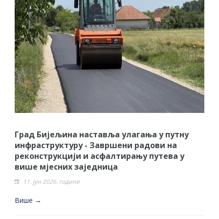
Град Бијељина наставља улагања у путну
инфраструктуру - Завршени радови на
реконструкцији и асфалтирању путева у
више мјесних заједница
11. јун 2026. године
Више →