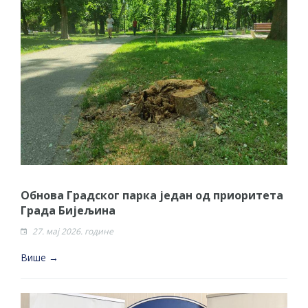
Обнова Градског парка један од приоритета
Града Бијељина
27. мај 2026. године
Више →