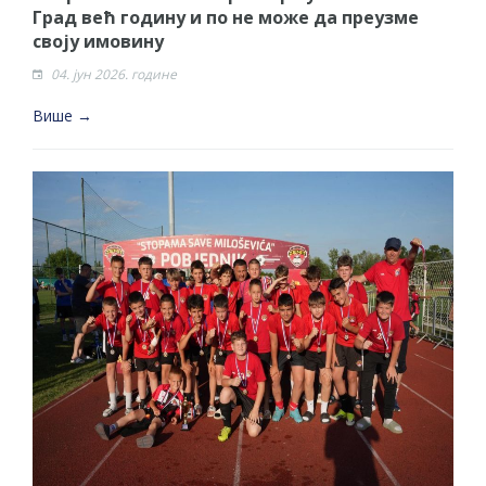
Град већ годину и по не може да преузме
своју имовину
04. јун 2026. године
Више →