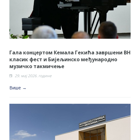
Гала концертом Кемала Гекића завршени ВН
класик фест и Бијељинско међународно
музичко такмичење
29. мај 2026. године
Више →