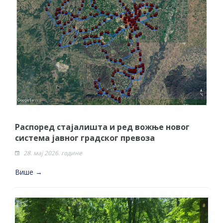
Распоред стајалишта и ред вожње новог
система јавног градског превоза
28. мај 2026. године
Више →