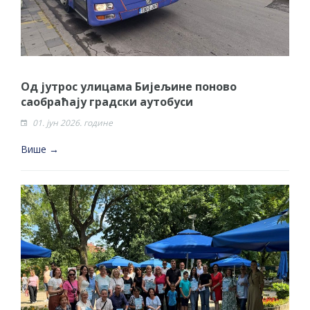
Од јутрос улицама Бијељине поново
саобраћају градски аутобуси
01. јун 2026. године
Више →