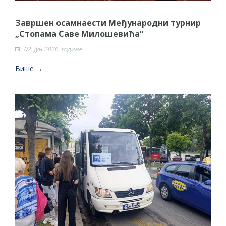
Завршен осамнаести Међународни турнир
„Стопама Саве Милошевића“
02. јун 2026. године
Више →