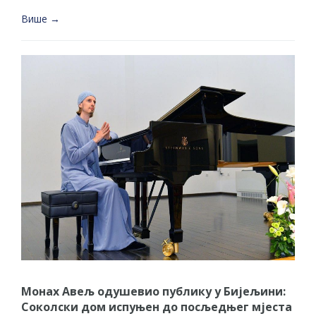
Више →
Монах Авељ одушевио публику у Бијељини:
Соколски дом испуњен до посљедњег мјеста