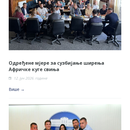
гориво доступни од 13. марта до 15.
новембра
Захтјев за издавање ПОНОСНЕ КАРТИЦЕ
Обавјештење за предузетника - Вера
Ујић
ЈАВНИ ПОЗИВ ЗА ПРИЈАВУ
НЕПРОПИСНОГ ОДЛАГАЊА ОТПАДА УЗ
ДОДЈЕЛУ ФИНАНСИЈСКЕ НАГРАДЕ
​Одређене мјере за сузбијање ширења
ЈАВНИ КОНКУРС ЗА ДОДЈЕЛУ
Афричке куге свиња
БЕСПОВРАТНИХ СРЕДСТАВА ЗА
12. јун 2026. године
СУФИНАНСИРАЊЕ КУПОВИНЕ СЕОСКЕ
Више →
КУЋЕ СА ОКУЋНИЦОМ НА ТЕРИТОРИЈИ
ГРАДА БИЈЕЉИНА ЗА 2026. ГОДИНУ