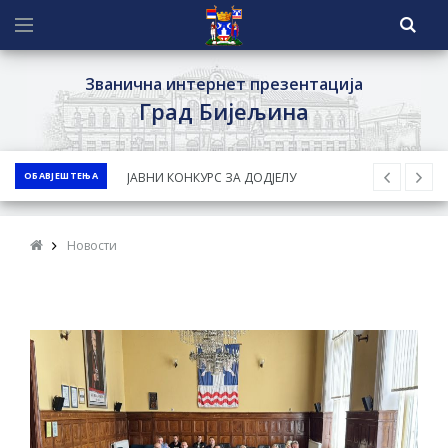
Званична интернет презентација
Град Бијељина
ОБАВЈЕШТЕЊА
Обавјештење за предузетника - Ненад
Нукић
ПРЕЛИМИНАРНA РАНГ ЛИСТA
Новости
КАНДИДАТА КОЈИ СУ ОСТВАРИЛИ ПРАВО
НА ГРАДСКИ МЈЕСЕЧНИ БОРАЧКИ
ДОДАТАК ЗА ДЕМОБИЛИСАНЕ БОРЦЕ
ВОЈСКЕ РЕПУБЛИКЕ СРПСКЕ У СТАЊУ
СОЦИЈАЛНЕ ПОТРЕБЕ
Обрасци захтјева за регресирано