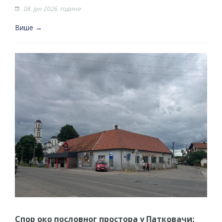
08. јун 2026. године
Више →
Спор око пословног простора у Патковачи: