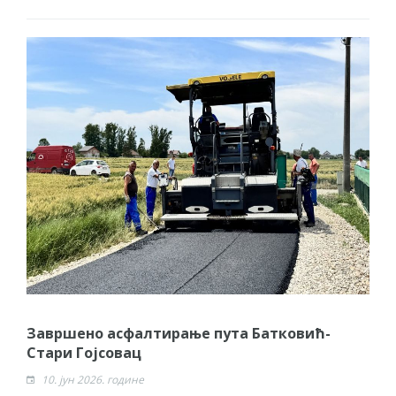
Завршено асфалтирање пута Батковић-
Стари Гојсовац
10. јун 2026. године