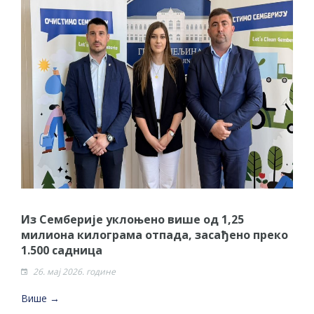
Из Семберије уклоњено више од 1,25
милиона килограма отпада, засађено преко
1.500 садница
26. мај 2026. године
Више →