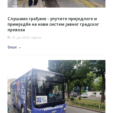
Слушамо грађане - упутите приједлоге и
примједбе на нови систем јавног градског
превоза
01. јун 2026. године
Више →