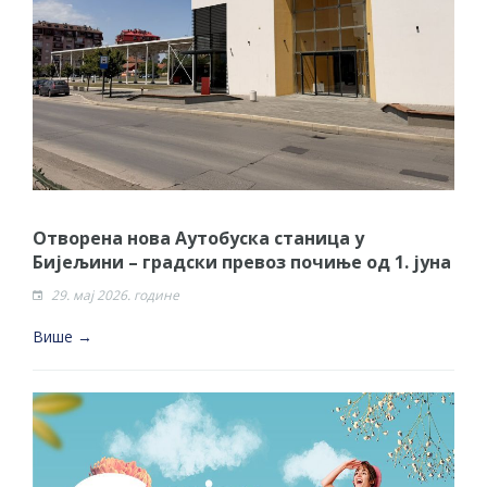
Отворена нова Aутобуска станица у
Бијељини – градски превоз почиње од 1. јуна
29. мај 2026. године
Више →