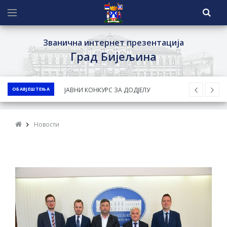
Званична интернет презентација
Град Бијељина
ОБАВЈЕШТЕЊА
Обавјештење за предузетника - Ненад
Нукић
ПРЕЛИМИНАРНA РАНГ ЛИСТA
Новости
КАНДИДАТА КОЈИ СУ ОСТВАРИЛИ ПРАВО
НА ГРАДСКИ МЈЕСЕЧНИ БОРАЧКИ
ДОДАТАК ЗА ДЕМОБИЛИСАНЕ БОРЦЕ
ВОЈСКЕ РЕПУБЛИКЕ СРПСКЕ У СТАЊУ
СОЦИЈАЛНЕ ПОТРЕБЕ
Обрасци захтјева за регресирано