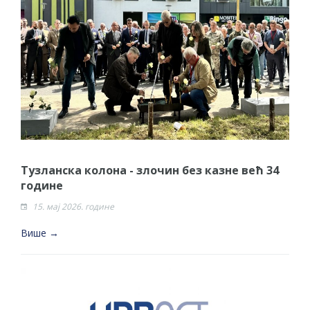
Тузланска колона - злочин без казне већ 34
године
15. мај 2026. године
Више →