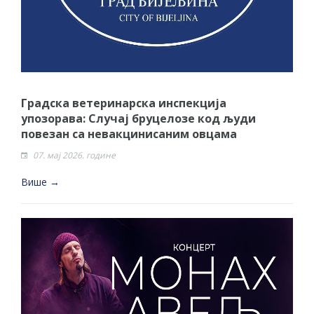
Градска ветеринарска инспекција
упозорава: Случај бруцелозе код људи
повезан са невакцинисаним овцама
07. мај 2026. године
Више →