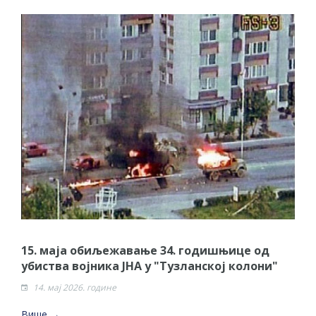
15. маја обиљежавање 34. годишњице од
убиства војника ЈНА у "Тузланској колони"
14. мај 2026. године
Више →