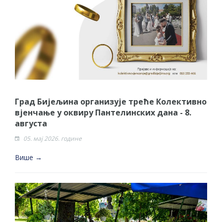
Град Бијељина организује треће Колективно
вјенчање у оквиру Пантелинских дана - 8.
августа
05. мај 2026. године
Више →