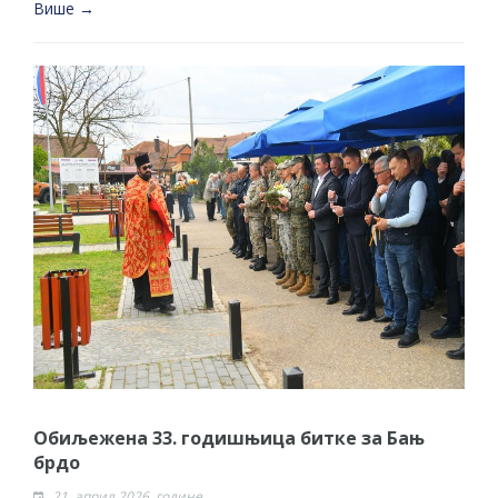
Више →
Обиљежена 33. годишњица битке за Бањ
брдо
21. април 2026. године