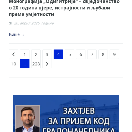
Монографија „Одигитрије“ – свједочанство
о 20 година вјере, истрајности и љубави
према умјетности
20. април 2026. године
Више →
Strana 4 od 228
1
2
3
4
5
6
7
8
9
10
...
228