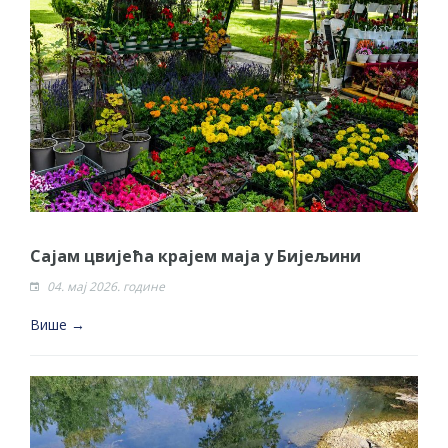
Сајам цвијећа крајем маја у Бијељини
04. мај 2026. године
Више →