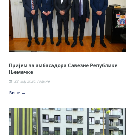
гориво доступни од 13. марта до 15.
новембра
Захтјев за издавање ПОНОСНЕ КАРТИЦЕ
Обавјештење за предузетника - Вера
Ујић
ЈАВНИ ПОЗИВ ЗА ПРИЈАВУ
НЕПРОПИСНОГ ОДЛАГАЊА ОТПАДА УЗ
ДОДЈЕЛУ ФИНАНСИЈСКЕ НАГРАДЕ
Пријем за амбасадора Савезне Републике
ЈАВНИ КОНКУРС ЗА ДОДЈЕЛУ
Њемачке
БЕСПОВРАТНИХ СРЕДСТАВА ЗА
22. мај 2026. године
СУФИНАНСИРАЊЕ КУПОВИНЕ СЕОСКЕ
Више →
КУЋЕ СА ОКУЋНИЦОМ НА ТЕРИТОРИЈИ
ГРАДА БИЈЕЉИНА ЗА 2026. ГОДИНУ