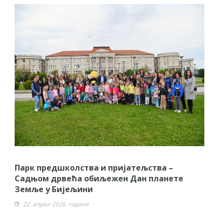
Парк предшколства и пријатељства –
Садњом дрвећа обиљежен Дан планете
Земље у Бијељини
22. април 2026. године