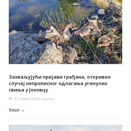
Захваљујући пријави грађана, откривен
случај непрописног одлагања угинулих
свиња у Јоховцу
27. април 2026. године
Више →