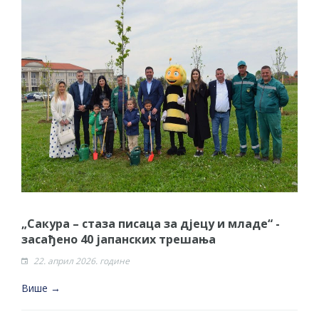
„Сакура – стаза писаца за дјецу и младе“ -
засађено 40 јапанских трешања
22. април 2026. године
Више →