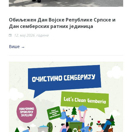
Обиљежен Дан Војске Републике Српске и
Дан семберских ратних јединица
12. мај 2026. године
Више →