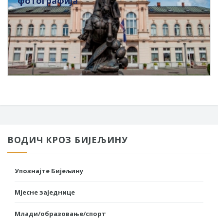
фотографија
ВОДИЧ КРОЗ БИЈЕЉИНУ
Упознајте Бијељину
Мјесне заједнице
Млади/образовање/спорт