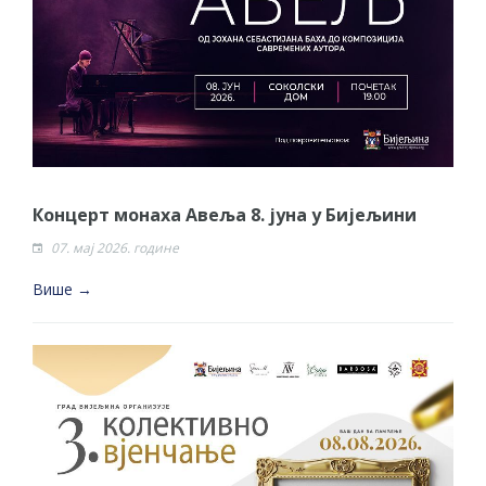
Концерт монаха Авеља 8. јуна у Бијељини
07. мај 2026. године
Више →