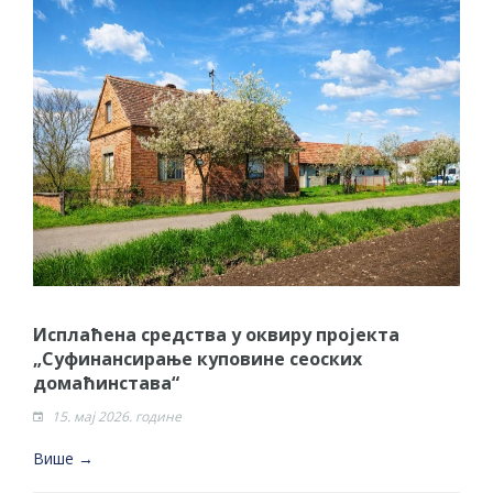
Исплаћена средства у оквиру пројекта
„Суфинансирање куповине сеоских
домаћинстава“
15. мај 2026. године
Више →