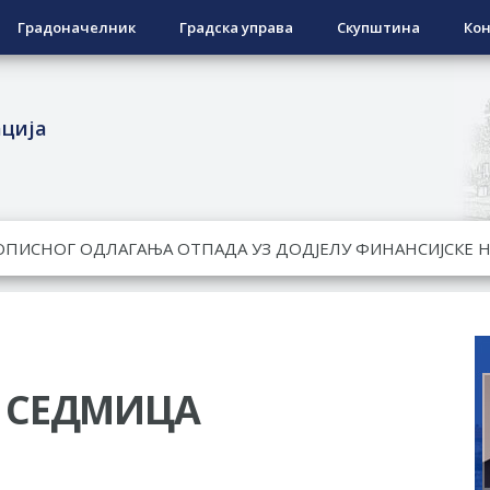
Градоначелник
Градска управа
Скупштина
Кон
ација
РОПИСНОГ ОДЛАГАЊА ОТПАДА УЗ ДОДЈЕЛУ ФИНАНСИЈСКЕ 
ЕСПОВРАТНИХ СРЕДСТАВА ЗА СУФИНАНСИРАЊЕ КУПОВИНЕ 
А 2026. ГОДИНУ
Ненад Нукић
НДИДАТА КОЈИ СУ ОСТВАРИЛИ ПРАВО НА ГРАДСКИ МЈЕСЕЧ
РЕПУБЛИКЕ СРПСКЕ У СТАЊУ
 СЕДМИЦА
овчану помоћ за набавку школског прибора основцима