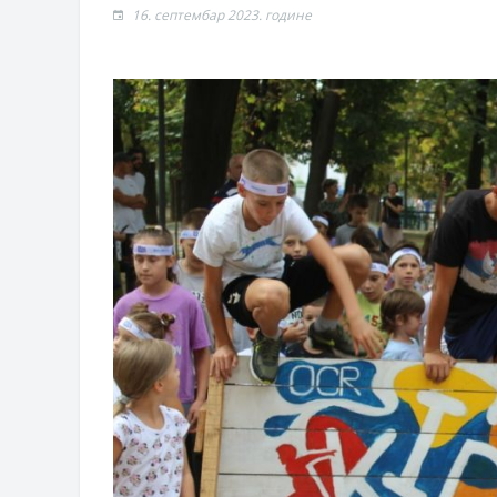
Обрасци захтјева за регресирано 
16. септембар 2023. године
Захтјев за издавање ПОНОСНЕ 
Обавјештење о забрани саобраћаја
Обавјештење за предузетника - В