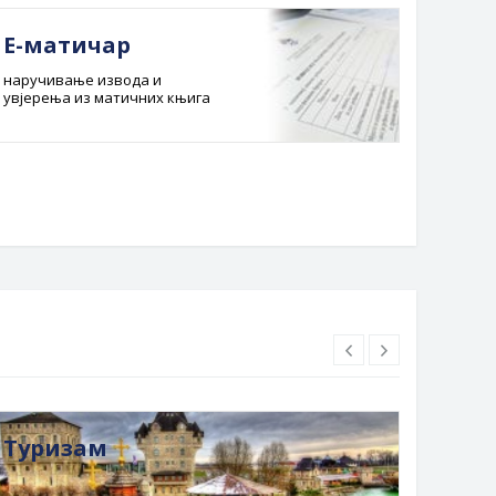
Е-матичар
Док
наручивање извода и
Службе
увјерења из матичних књига
Буџет 
Планска
Туризам