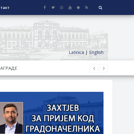
такт
Latinica
|
English
НАГРАДЕ
СЕОСКЕ КУЋЕ СА ОКУЋНИЦОМ НА
НИ БОРАЧКИ ДОДАТАК ЗА