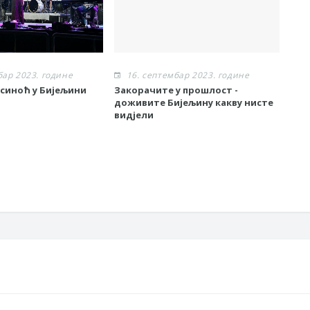
бар 2023. године
16. септембар 2023. године
1
 синоћ у Бијељини
Закорачите у прошлост -
„Ср
доживите Бијељину какву нисте
хор
видјели
хор