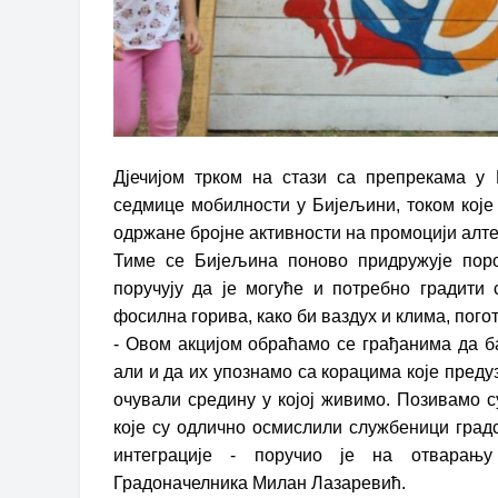
Дјечијом трком на стази са препрекама у 
седмице мобилности у Бијељини, током које 
одржане бројне активности на промоцији алте
Тиме се Бијељина поново придружује поро
поручују да је могуће и потребно градити
фосилна горива, како би ваздух и клима, пог
- Овом акцијом обраћамо се грађанима да б
али и да их упознамо са корацима које преду
очували средину у којој живимо. Позивамо с
које су одлично осмислили службеници градс
интеграције - поручио је на отварањ
Градоначелника Милан Лазаревић.