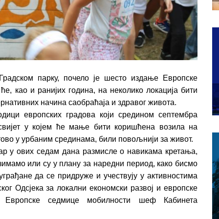
Градском парку, почело је шесто издање Европске
ће, као и ранијих година, на неколико локација бити
рнативних начина саобраћаја и здравог живота.
дици европских градова који средином септембра
 свијет у којем ће мање бити коришћена возила на
отово у урбаним срединама, били повољнији за живот.
ар у ових седам дана размисле о навикама кретања,
зимамо или су у плану за наредни период, како бисмо
уграђане да се придруже и учествују у активностима
ког Одсјека за локални економски развој и европске
у Европске седмице мобилности шеф Кабинета