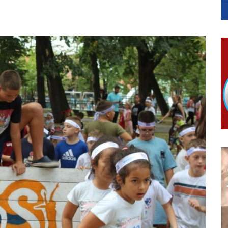
гориво доступни од 13. марта до 15. новембра
КАРТИЦЕ
 6. и 7. августа
ера Ујић