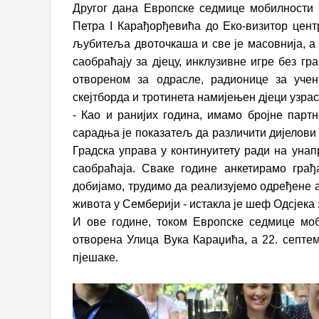
Другог дана Европске седмице мобилности
Петра I Карађорђевића до Еко-визитор центр
љубитеља двоточкаша и све је масовнија, а
саобраћају за дјецу, инклузивне игре без гр
отвореном за одрасле, радионице за уче
скејтборда и тротинета намијењен дјеци узрас
- Као и ранијих година, имамо бројне парт
сарадња је показатељ да различити дијелови 
Градска управа у континуитету ради на уна
саобраћаја. Сваке године анкетирамо грађ
добијамо, трудимо да реализујемо одређене 
живота у Семберији - истакла је шеф Одсјек
И ове године, током Европске седмице мо
отворена Улица Вука Караџића, а 22. септе
пјешаке.