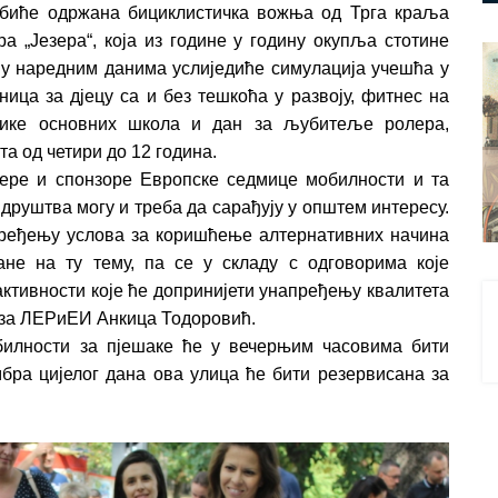
 биће одржана бициклистичка вожња од Трга краља
а „Језера“, која из године у годину окупља стотине
 у наредним данима услиједиће симулација учешћа у
аница за дјецу са и без тешкоћа у развоју, фитнес на
нике основних школа и дан за љубитеље ролера,
та од четири до 12 година.
нере и спонзоре Европске седмице мобилности и та
друштва могу и треба да сарађују у општем интересу.
пређењу услова за коришћење алтернативних начина
ане на ту тему, па се у складу с одговорима које
активности које ће допринијети унапређењу квалитета
а за ЛЕРиЕИ Анкица Тодоровић.
билности за пјешаке ће у вечерњим часовима бити
мбра цијелог дана ова улица ће бити резервисана за