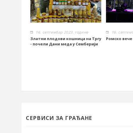
16. септембар 2023. године
16. септем
Златни плодови кошница на Тргу
Ромско вече
- почели Дани меда у Семберији
СЕРВИСИ ЗА ГРАЂАНЕ