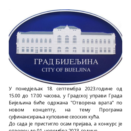
ПРЕЛИМИНАРНA РАНГ ЛИСТA
КАНДИДАТА КОЈИ СУ ОСТВАРИЛИ ПРАВО
НА ГРАДСКИ МЈЕСЕЧНИ БОРАЧКИ
ДОДАТАК ЗА ДЕМОБИЛИСАНЕ БОРЦЕ
ВОЈСКЕ РЕПУБЛИКЕ СРПСКЕ У СТАЊУ
СОЦИЈАЛНЕ ПОТРЕБЕ
ЈАВНИ ПОЗИВ ЗА НАЈЉЕПШЕ УРЕЂЕНО
ДВОРИШТЕ ИНДИВИДУАЛНИХ
ДОМАЋИНСТАВА, ДВОРИШТЕ
ЗАЈЕДНИЦА ЕТАЖНИХ ВЛАСНИКА И ЈАВНИ
У понедјељак 18. септембра 2023.године од
ПРОСТОР У МЈЕСНИМ ЗАЈЕДНИЦАМА НА
15.00 до 17.00 часова, у Градској управи Града
ТЕРИТОРИЈИ ГРАДА БИЈЕЉИНА
Бијељина биће одржана "Отворена врата" по
Обавјештење за предузетника - Гојко
новом концепту, на тему Програма
суфинансирања куповине сеоских кућа.
Богуновић
До сада је пристигло осам пријава, а конкурс је
Oд 27. јула пријем захтјева за новчану
отворен до 01. новембра 2023. године.