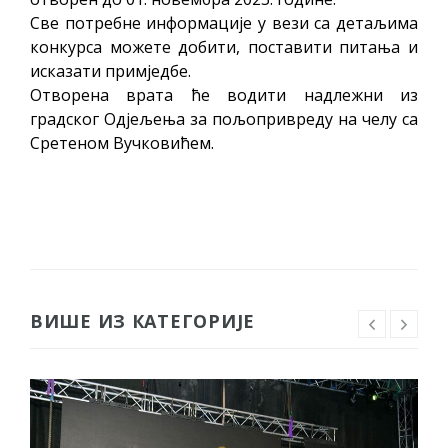
помоћ за набавку школског прибора
Све потребне информације у вези са детаљима
основцима
конкурса можете добити, поставити питања и
Обрасци захтјева за регресирано
исказати примједбе.
гориво доступни од 13. марта до 15.
Отворена врата ће водити надлежни из
градског Одјељења за пољопривреду на челу са
новембра
Сретеном Вучковићем.
Захтјев за издавање ПОНОСНЕ КАРТИЦЕ
Обавјештење о забрани саобраћаја 6. и
7. августа
Обавјештење за предузетника - Вера
Ујић
ВИШЕ ИЗ КАТЕГОРИЈЕ