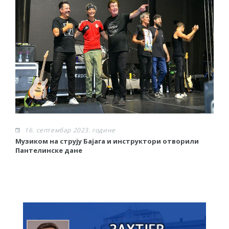
16. септембар 2023. године
Музиком на струју Бајага и инструктори отворили
З
Пантелинске дане
К