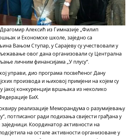
Драгомир Алексић из Гимназије „Филип
ошњак и Економске школе, заједно са
ина Вањом Ступар, у Сарајеву су учествовали у
љежавање овог дана организовали су Централна
љање личним финансијама „У плусу“.
кој управи, дио програма посвећеног Дану
јских производа и њиховој примјени на којем су
у јакој конкуренцији вршњака из неколико
Федерације БиХ.
 у оквиру реализације Меморандума о разумијевању
у“, потписаног ради подизања свијести грађана у
ј заједници. Координатор активности на
одсјетила на остале активности организоване у