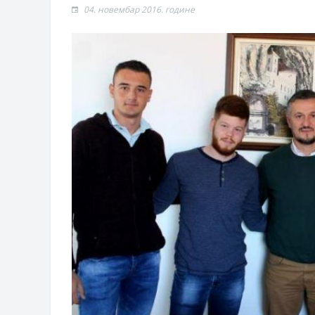
Захтјев за издавање ПОНОСНЕ 
04. новембар 2016. године
Обавјештење о забрани саобраћаја
Обавјештење за предузетника - В