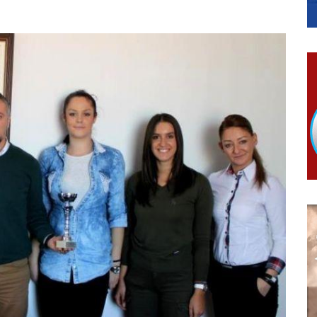
КАРТИЦЕ
 6. и 7. августа
ера Ујић