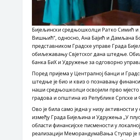
Бијељински средњошколци Ратко Симић и 
Вишњић“, односно, Ана Бајић и Дамљана Б
представником Градске управе Града Бијељ
обиљежавању Свјетског дана штедње. Оби
банка БиХ и Удружење за одговорно управ
Поред пријема у Централној банци и Градс
штедње је био и квиз о познавању финанси
наши средњошколци освојили прво мјесто 
градова и општина из Републике Српске и 
Ово је била само једна у низу активности
између Града Бијељина и Удружења „У плус
области финансијске писмености у локално
реализацији МеморандумаВања Ступар је п