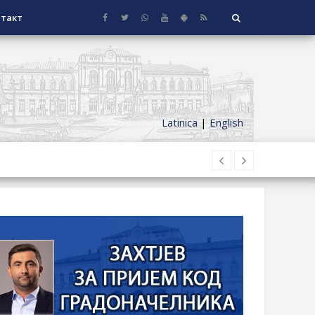
такт
Latinica
|
English
НАГРАДЕ
СЕОСКЕ КУЋЕ СА ОКУЋНИЦОМ НА
НИ БОРАЧКИ ДОДАТАК ЗА