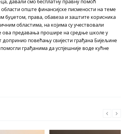
еца, давали смо бесплатну правну помоћ
 области опште финансијске писмености на теме
м буџетом, права, обавеза и заштите корисника
сличним областима, на којима су учествовали
а се ова предавања прошире на средње школе у
кат допринио повећању свијести грађана Бијељине
о помогли грађанима да успјешније воде кућне