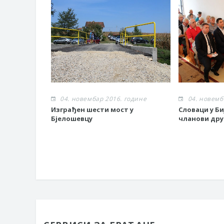
04. новембар 2016. године
04. новемб
Изграђен шести мост у
Словаци у Б
Бјелошевцу
чланови др