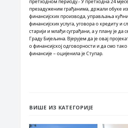
претходном периоду.- У претходна 24 мјес
презадуженим грађанима, држали обуке из
финансијских производа, управљања кућни
финансијских услуга, уговора о кредиту и 
старији и млађи суграђани, а у плану је д
Граду Бијељина. Вјерујем да је овај проје
о финансијској одговорности и да смо так
финансије – оцијенила је Ступар.
ВИШЕ ИЗ КАТЕГОРИЈЕ