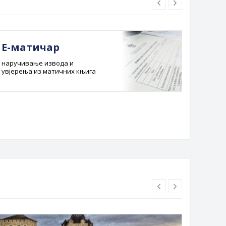
Е-матичар
Док
наручивање извода и
Службе
увјерења из матичних књига
Буџет 
Планска