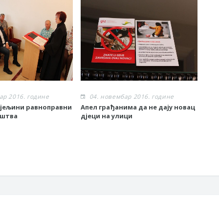
ар 2016. године
04. новембар 2016. године
0
ијељини равноправни
Апел грађанима да не дају новац
Поч
уштва
дјеци на улици
лок
Црњ