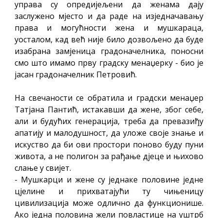
управа су опредијељени да женама дају
заслужено мјесто и да раде на изједначавању
права и могућности жена и мушкараца,
уосталом, кад већ није било дозвољено да буде
изабрана замјеница градоначелника, поносни
смо што имамо прву градску менаџерку - био је
јасан градоначелник Петровић.
На свечаности се обратила и градски менаџер
Татјана Пантић, истакавши да жене, због себе,
али и будућих генерација, треба да превазиђу
апатију и малодушност, да уложе своје знање и
искуство да би ови простори поново буду пуни
живота, а не полигон за рађање дјеце и њихово
слање у свијет.
- Мушкарци и жене су једнаке половине једне
цјелине и прихватајући ту чињеницу
цивилизација може одлично да функционише.
Ако једна половина жели повластице на уштрб