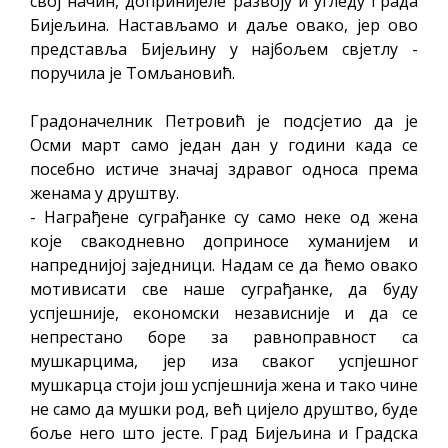
свој начин, допринијеле развоју и угледу Града
Бијељина. Настављамо и даље овако, јер ово
представља Бијељину у најбољем свјетлу -
поручила је Томљановић.
Градоначелник Петровић је подсјетио да је
Осми март само један дан у години када се
посебно истиче значај здравог односа према
женама у друштву.
- Награђене суграђанке су само неке од жена
које свакодневно доприносе хуманијем и
напреднијој заједници. Надам се да ћемо овако
мотивисати све наше суграђанке, да буду
успјешније, економски независније и да се
непрестано боре за равноправност са
мушкарцимa, јер иза сваког успјешног
мушкарца стоји још успјешнија жена и тако чине
не само да мушки род, већ цијело друштво, буде
боље него што јесте. Град Бијељина и Градска