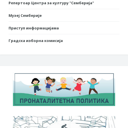
Репертоар Центра за културу "Семберија"
Музеј Семберије
Приступ информацијама
Градска изборна комисија