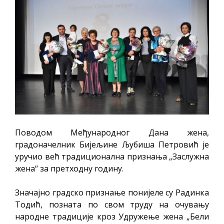
ДОДАТАК ЗА ДЕМОБИЛИСАНЕ БОРЦЕ
ВОЈСКЕ РЕПУБЛИКЕ СРПСКЕ У СТАЊУ
СОЦИЈАЛНЕ ПОТРЕБЕ
Обрасци захтјева за регресирано
гориво доступни од 13. марта до 15.
новембра
Захтјев за издавање ПОНОСНЕ КАРТИЦЕ
Обавјештење за предузетника - Вера
Ујић
Поводом Међународног Дана жена,
ЈАВНИ ПОЗИВ ЗА ПРИЈАВУ
градоначелник Бијељине Љубиша Петровић је
уручио већ традиционална признања „Заслужна
НЕПРОПИСНОГ ОДЛАГАЊА ОТПАДА УЗ
жена“ за претходну годину.
ДОДЈЕЛУ ФИНАНСИЈСКЕ НАГРАДЕ
Значајно градско признање понијеле су Радинка
Тодић, позната по свом труду на очувању
народне традиције кроз Удружење жена „Бели