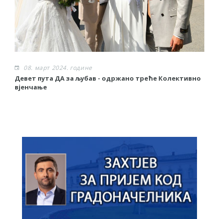
08. март 2024. године
Девет пута ДА за љубав - одржано треће Колективно
З
вјенчање
у