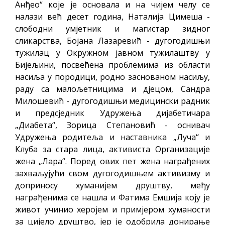
Анђео“ које је основала и на чијем челу се
налази већ десет година, Наталија Цимеша -
слободни умјетник и магистар зидног
сликарства, Бојана Лазаревић - дугогодишњи
тужилац у Окружном јавном тужилаштву у
Бијељини, посвећена проблемима из области
насиља у породици, родно заснованом насиљу,
раду са малољетницима и дјецом, Сандра
Милошевић - дугогодишњи медицински радник
и предсједник Удружења дијабетичара
„Диабета“, Зорица Степановић - оснивач
Удружења родитеља и наставника „Луча“ и
Клуба за стара лица, активиста Организације
жена „Лара“. Поред ових пет жена награђених
захваљујући свом дугогодишњем активизму и
доприносу хуманијем друштву, међу
награђенима се нашла и Фатима Емшија коју је
живот учинио херојем и примјером хуманости
за цијело друштво, јер је одобрила донирање