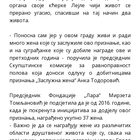
органа своје кћерке Лејле чији живот се
прерано угасио, спасивши на тај начин два
живота.
- Поносна сам јер у овом граду живи и ради
много жена које су заслужиле ово признање, као
и на суграђанке које су добиле награде ове и
претходних година - поручила је предсједник
Скупштинске комисије за равноправност
полова која доноси одлуку о добитницама
признања „Заслужна жена“ Анка Тодоровић.
Предсједник Фондације „Лара“ Мирзета
Томљановић је подсјетила да је од 2016. године,
када је покренута иницијатива за додјелу овог
признања, награђено укупно 37 жена.
- Важно је да се награђују жене из различитих
области друштвеног живота које су, свака на