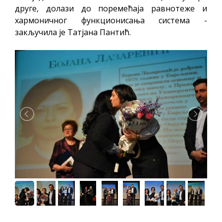
друге, долази до поремећаја равнотеже и
хармоничног функционисања система -
закључила је Татјана Пантић.