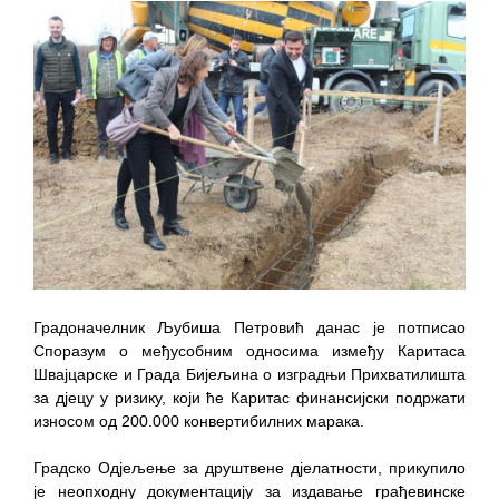
ПРЕЛИМИНАРНA РАНГ ЛИСТA
КАНДИДАТА КОЈИ СУ ОСТВАРИЛИ ПРАВО
НА ГРАДСКИ МЈЕСЕЧНИ БОРАЧКИ
ДОДАТАК ЗА ДЕМОБИЛИСАНЕ БОРЦЕ
ВОЈСКЕ РЕПУБЛИКЕ СРПСКЕ У СТАЊУ
СОЦИЈАЛНЕ ПОТРЕБЕ
Oд 27. јула пријем захтјева за новчану
помоћ за набавку школског прибора
основцима
Обрасци захтјева за регресирано
Градоначелник Љубиша Петровић данас je потписао
гориво доступни од 13. марта до 15.
Споразум о међусобним односима између Каритаса
Швајцарске и Града Бијељина о изградњи Прихватилишта
новембра
за дјецу у ризику, који ће Каритас финансијски подржати
Захтјев за издавање ПОНОСНЕ КАРТИЦЕ
износом од 200.000 конвертибилних марака.
Обавјештење о забрани саобраћаја 6. и
Градско Одјељење за друштвене дјелатности, прикупило
7. августа
је неопходну документацију за издавање грађевинске