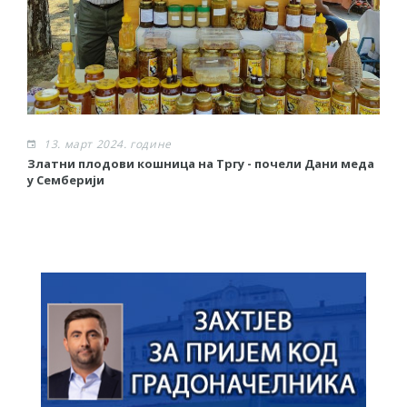
13. март 2024. године
Златни плодови кошница на Тргу - почели Дани меда
Р
у Семберији