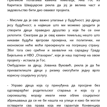
Каритаса Швајцарске рекла да јој је велика част и
задовољство бити дио оваквог пројекта.
- Мислим да је ово важно улагање у будућност, јер дјеца
јесу будућност, а највише што ми можемо урадити је
створити дјеци праведно друштво у које ће се они
уклопити. Сматрам да је овај камен темељац нешто што
никакви будући вјетрови промјена, ни политички, ни
економски неће моћи преокренути на погрешну страну.
Због тога смо срећни и захвални на сарадњу Граду
Бијељина и НВО „Отахарин“, који је наш партнер на овом
пројекту - истакла је Гос.
Омбудсман за дјецу, Јованка Вуковић, рекла је да ће
прихватилиште дјеци у ризику омогућити једну врло
корисну социјалну услугу.
- Управо дјеца која су принуђена да просјаче без
одговарајућег родитељског старања и која су у
сиромаштву, морају имати неки облик социјалног
збрињавања да се не би нашла на улици и како би могли
остварити сва права која им гарантује Конвенција