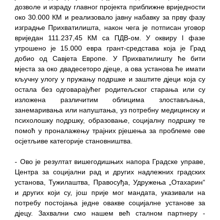
Обавјештење за предузетника - Вера
дозволе и израду главног пројекта приближне вриједности
Ујић
око 30.000 КМ и реализовало јавну набавку за прву фазу
изградње Прихватилишта, након чега је потписан уговор
вриједан 111.237,45 КМ са ПДВ-ом. У оквиру I фазе
утрошено је 15.000 евра грант-средстава која је Град
добио од Савјета Европе. У Прихватилишту ће бити
мјеста за око двадесеторо дјеце, а ова установа ће имати
кључну улогу у пружању подршке и заштите дјеци која су
остала без одговарајућег родитељског старања или су
изложена различитим облицима злостављања,
занемаривања или напуштања, уз потребну медицинску и
психолошку подршку, образовање, социјалну подршку те
помоћ у проналажењу трајних рјешења за проблеме ове
осјетљиве категорије становништва.
- Ово је резултат вишегодишњих напора Градске управе,
Центра за социјални рад и других надлежних градских
установа, Тужилаштва, Правосуђа, Удружења „Отахарин“
и других који су, још прије мог мандата, указивали на
потребу постојања једне овакве социјалне установе за
дјецу. Захвални смо нашем већ сталном партнеру -