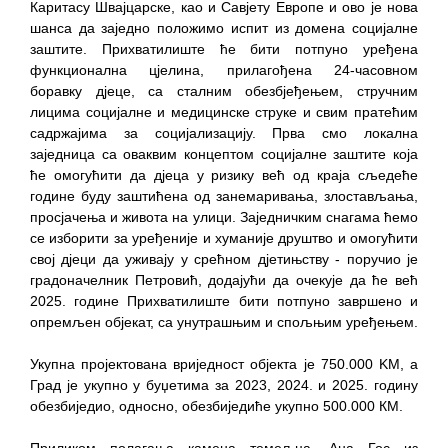
Каритасу Швајцарске, као и Савјету Европе и ово је нова
шанса да заједно положимо испит из домена социјалне
заштите. Прихватилиште ће бити потпуно уређена
функционална цјелина, прилагођена 24-часовном
боравку дјеце, са сталним обезбјеђењем, стручним
лицима социјалне и медицинске струке и свим пратећим
садржајима за социјализацију. Прва смо локална
заједница са оваквим концептом социјалне заштите која
ће омогућити да дјеца у ризику већ од краја сљедеће
године буду заштићена од занемаривања, злостављања,
просјачења и живота на улици. Заједничким снагама ћемо
се изборити за уређеније и хуманије друштво и омогућити
свој дјеци да уживају у срећном дјетињству - поручио је
градоначелник Петровић, додајући да очекује да ће већ
2025. године Прихватилиште бити потпуно завршено и
опремљен објекат, са унутрашњим и спољњим уређењем.
Укупна пројектована вриједност објекта је 750.000 KM, a
Град је укупно у буџетима за 2023, 2024. и 2025. годину
обезбиједио, односно, обезбиједиће укупно 500.000 КМ.
Приликом полагања камена темељца, Ана Гос из