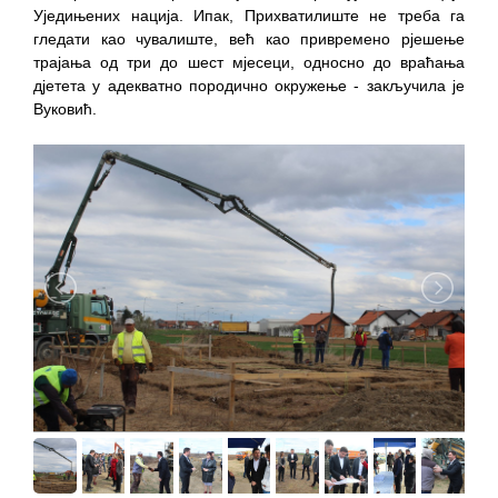
Уједињених нација. Ипак, Прихватилиште не треба га
гледати као чувалиште, већ као привремено рјешење
трајања од три до шест мјесеци, односно до враћања
дјетета у адекватно породично окружење - закључила је
Вуковић.