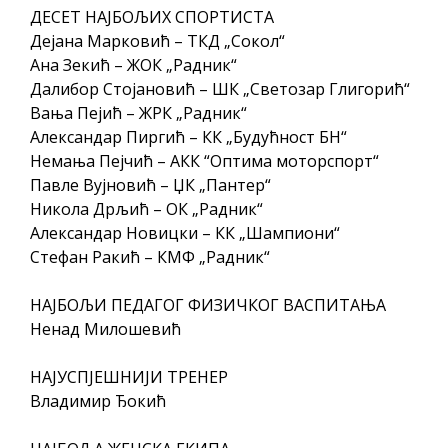
ДЕСЕТ НАЈБОЉИХ СПОРТИСТА
Дејана Марковић – ТКД „Сокол“
Ана Зекић – ЖОК „Радник“
Далибор Стојановић – ШК „Светозар Глигорић“
Вања Пејић – ЖРК „Радник“
Александар Пиргић – КК „Будућност БН“
Немања Пејчић – АКК “Оптима моторспорт“
Павле Вујновић – ЏК „Пантер“
Никола Дрљић – ОК „Радник“
Александар Новицки – КК „Шампиони“
Стефан Ракић – КМФ „Радник“
НАЈБОЉИ ПЕДАГОГ ФИЗИЧКОГ ВАСПИТАЊА
Ненад Милошевић
НАЈУСПЈЕШНИЈИ ТРЕНЕР
Владимир Ђокић