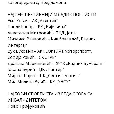
Обавјештење за предузетника - Вера
категоријама су предложени:
Ујић
НАЈПЕРСПЕКТИВНИЈИ МЛАДИ СПОРТИСТИ
Ема Ковач - АК „Атлетик“
Павле Капор – РК „Бијељина“
Анастасија Митровић – ТКД „Јопа“
Михаило Ранковић – Кик бокс клуб „Радник
Интергај“
Вук Вуковић – АКК „Оптима моторспорт“,
Софија Ракић – СК „ТРБ“
Драгана Маринковић – ЖФК „Радник Бумеранг“
Јована Ђурић – ЏК „Пантер“
Мирко Шајин –ШК „Свети Георгије“
Миа Милица Вујић – КК „УНСУ“
НАЈБОЉИ СПОРТИСТА ИЗ РЕДА ОСОБА СА
ИНВАЛИДИТЕТОМ
Ново Трифуновић