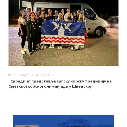
17. март 2024. године
„Србадија“ представља српску хорску традицију на
М
Свјетској хорској олимпијади у Шведској
П