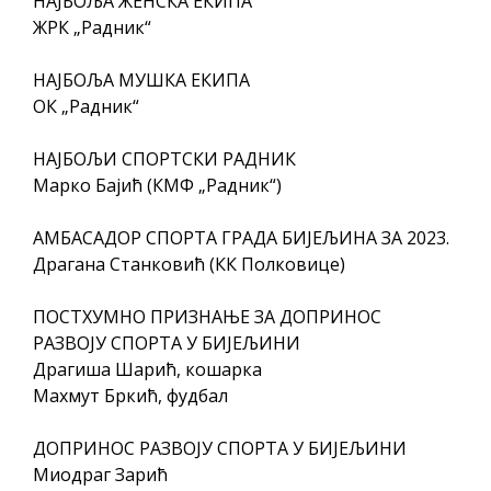
НАЈБОЉА ЖЕНСКА ЕКИПА
ЖРК „Радник“
НАЈБОЉА МУШКА ЕКИПА
ОК „Радник“
НАЈБОЉИ СПОРТСКИ РАДНИК
Марко Бајић (КМФ „Радник“)
АМБАСАДОР СПОРТА ГРАДА БИЈЕЉИНА ЗА 2023.
Драгана Станковић (КК Полковице)
ПОСТХУМНО ПРИЗНАЊЕ ЗА ДОПРИНОС
РАЗВОЈУ СПОРТА У БИЈЕЉИНИ
Драгиша Шарић, кошарка
Махмут Бркић, фудбал
ДОПРИНОС РАЗВОЈУ СПОРТА У БИЈЕЉИНИ
Миодраг Зарић