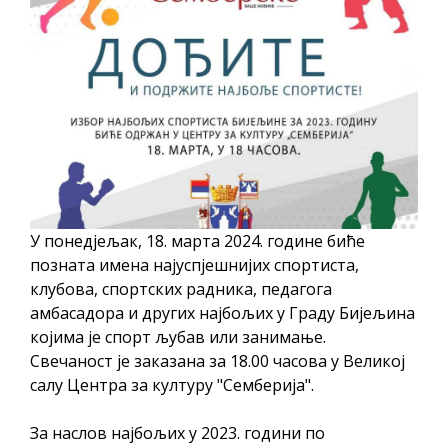
ПРЕЛИМИНАРНA РАНГ ЛИСТA
КАНДИДАТА КОЈИ СУ ОСТВАРИЛИ ПРАВО
НА ГРАДСКИ МЈЕСЕЧНИ БОРАЧКИ
ДОДАТАК ЗА ДЕМОБИЛИСАНЕ БОРЦЕ
ВОЈСКЕ РЕПУБЛИКЕ СРПСКЕ У СТАЊУ
СОЦИЈАЛНЕ ПОТРЕБЕ
Oд 27. јула пријем захтјева за новчану
помоћ за набавку школског прибора
У понедјељак, 18. марта 2024. године биће
основцима
позната имена најуспјешнијих спортиста,
Обрасци захтјева за регресирано
клубова, спортских радника, педагога
амбасадора и других најбољих у Граду Бијељина
гориво доступни од 13. марта до 15.
којима је спорт љубав или занимање.
новембра
Свечаност је заказана за 18.00 часова у Великој
Захтјев за издавање ПОНОСНЕ КАРТИЦЕ
салу Центра за културу "Семберија".
Обавјештење о забрани саобраћаја 6. и
7. августа
За наслов најбољих у 2023. години по