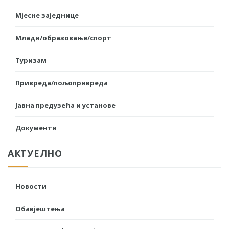
Мјесне заједнице
Млади/образовање/спорт
Туризам
Привреда/пољопривреда
Јавна предузећа и установе
Документи
АКТУЕЛНО
Новости
Обавјештења