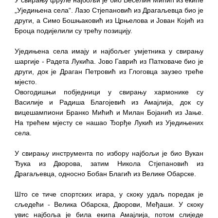
„Уједињена села“. Лазо Стјепановић из Драгаљевца био је
други, а Симо Бошњаковић из Црњелова и Јован Којић из
Броца подијелили су трећу позицију.
Уједињена села имају и најбољег умјетника у свирању
шаргије - Радета Лукића. Јово Гаврић из Патковаче био је
други, док је Драган Петровић из Глоговца заузео треће
мјесто.
Овогодишњи побједници у свирању хармонике су
Василије и Радиша Благојевић из Амајлија, док су
вицешампиони Бранко Мићић и Милан Бојанић из Јање.
На трећем мјесту се нашао Ђорђе Лукић из Уједињених
села.
У свирању инструмента по избору најбољи је био Вукан
Ђука из Дворова, затим Никола Стјепановић из
Драгаљевца, односно Бобан Благић из Велике Обарске.
Што се тиче спортских игара, у скоку удаљ поредак је
сљедећи - Велика Обарска, Дворови, Међаши. У скоку
увис најбоља је била екипа Амајлија, потом слиједе