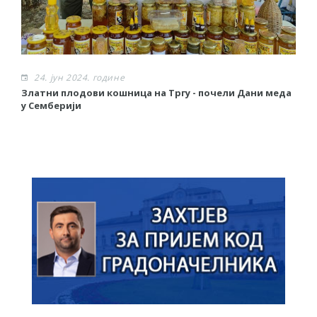
24. јун 2024. године
Златни плодови кошница на Тргу - почели Дани меда
Р
у Семберији