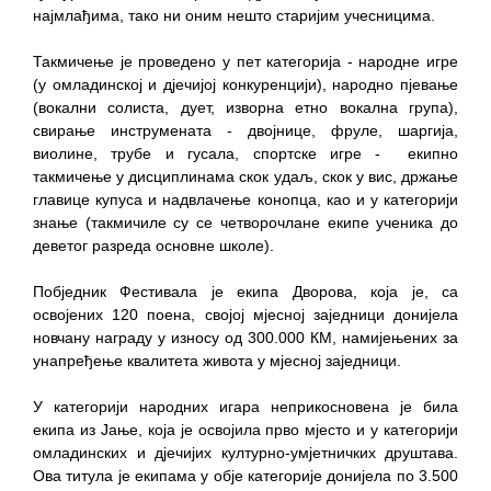
најмлађима, тако ни оним нешто старијим учесницима.
Такмичење је проведено у пет категорија - народне игре
(у омладинској и дјечијој конкуренцији), народно пјевање
(вокални солиста, дует, изворна етно вокална група),
свирање инструмената - двојнице, фруле, шаргија,
виолине, трубе и гусала, спортске игре - екипно
такмичење у дисциплинама скок удаљ, скок у вис, држање
главице купуса и надвлачење конопца, као и у категорији
знање (такмичиле су се четворочлане екипе ученика до
деветог разреда основне школе).
Побједник Фестивала је екипа Дворова, која је, са
освојених 120 поена, својој мјесној заједници донијела
новчану награду у износу од 300.000 КМ, намијењених за
унапређење квалитета живота у мјесној заједници.
У категорији народних игара неприкосновена је била
екипа из Јање, која је освојила прво мјесто и у категорији
омладинских и дјечијих културно-умјетничких друштава.
Ова титула је екипама у обје категорије донијела по 3.500