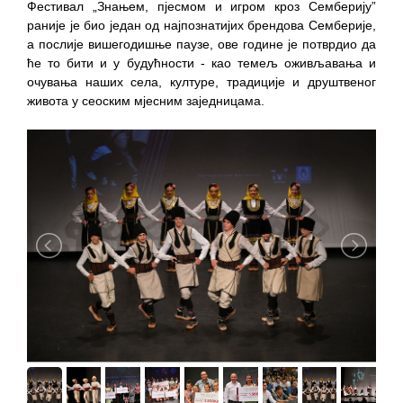
Фестивал „Знањем, пјесмом и игром кроз Семберију”
раније је био један од најпознатијих брендова Семберије,
а послије вишегодишње паузе, ове године је потврдио да
ће то бити и у будућности - као темељ оживљавања и
очувања наших села, културе, традиције и друштвеног
живота у сеоским мјесним заједницама.