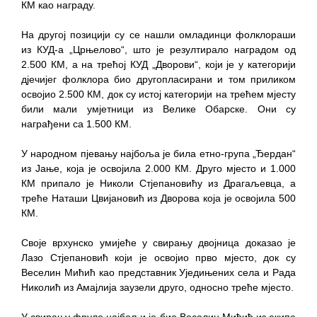
КМ као награду.
На другој позицији су се нашли омладинци фолклораши
из КУД-а „Црњелово“, што је резултирало наградом од
2.500 КМ, а на трећој КУД „Дворови“, који је у категорији
дјечијег фолклора био другопласирани и том приликом
освојио 2.500 КМ, док су истој категорији на трећем мјесту
били мали умјетници из Велике Обарске. Они су
награђени са 1.500 КМ.
У народном пјевању најбоља је била етно-група „Ђердан“
из Јање, која је освојила 2.000 КМ. Друго мјесто и 1.000
КМ припало је Николи Стјепановићу из Драгаљевца, а
треће Наташи Цвијановић из Дворова која је освојила 500
КМ.
Своје врхунско умијеће у свирању двојница доказао је
Лазо Стјепановић који је освојио прво мјесто, док су
Веселин Мићић као представник Уједињених села и Рада
Николић из Амајлија заузели друго, односно треће мјесто.
У свирању фруле најбољи је био Веселин Мићић из екипе