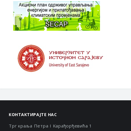
КОНТАКТИРАЈТЕ НАС
Трг краља Петра I Карађорђевића 1