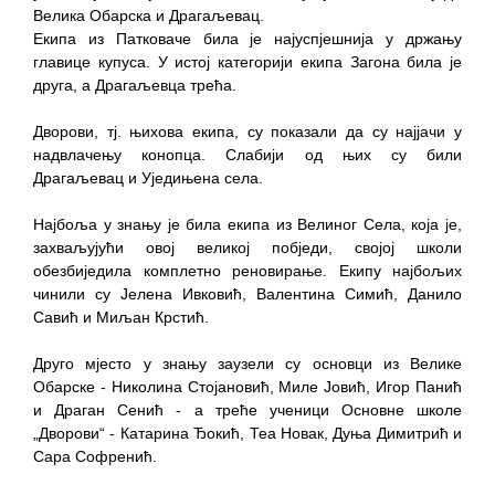
Велика Обарска и Драгаљевац.
Екипа из Патковаче била је најуспјешнија у држању
главице купуса. У истој категорији екипа Загона била је
друга, а Драгаљевца трећа.
Дворови, тј. њихова екипа, су показали да су најјачи у
надвлачењу конопца. Слабији од њих су били
Драгаљевац и Уједињена села.
Најбоља у знању је била екипа из Велиног Села, која је,
захваљујући овој великој побједи, својој школи
обезбиједила комплетно реновирање. Екипу најбољих
чинили су Јелена Ивковић, Валентина Симић, Данило
Савић и Миљан Крстић.
Друго мјесто у знању заузели су основци из Велике
Обарске - Николина Стојановић, Миле Јовић, Игор Панић
и Драган Сенић - а треће ученици Основне школе
„Дворови“ - Катарина Ђокић, Теа Новак, Дуња Димитрић и
Сара Софренић.