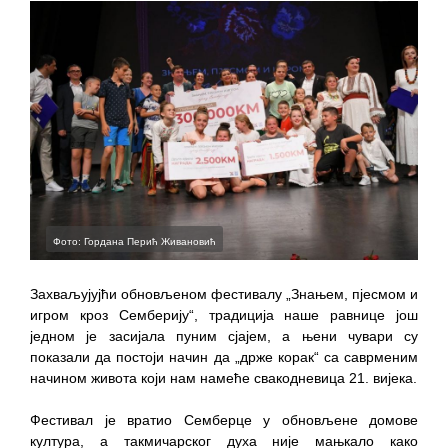
ПРЕЛИМИНАРНA РАНГ ЛИСТA
КАНДИДАТА КОЈИ СУ ОСТВАРИЛИ ПРАВО
НА ГРАДСКИ МЈЕСЕЧНИ БОРАЧКИ
ДОДАТАК ЗА ДЕМОБИЛИСАНЕ БОРЦЕ
ВОЈСКЕ РЕПУБЛИКЕ СРПСКЕ У СТАЊУ
СОЦИЈАЛНЕ ПОТРЕБЕ
Обрасци захтјева за регресирано
гориво доступни од 13. марта до 15.
Фото: Гордана Перић Живановић
новембра
Захтјев за издавање ПОНОСНЕ КАРТИЦЕ
Захваљујујћи обновљеном фестивалу „Знањем, пјесмом и
Обавјештење о забрани саобраћаја 6. и
игром кроз Семберију“, традиција наше равнице још
једном је засијала пуним сјајем, а њени чувари су
7. августа
показали да постоји начин да „држе корак“ са саврменим
Обавјештење за предузетника - Вера
начином живота који нам намеће свакодневица 21. вијека.
Ујић
Фестивал је вратио Семберце у обновљене домове
култура, а такмичарског духа није мањкало како