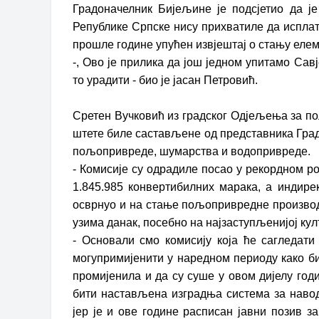
Градоначелник Бијељине је подсјетио да ј
Републике Српске нису прихватиле да исплате
прошле године упућен извјештај о стању еле
-, Ово је прилика да још једном упитамо Са
то урадити - био је јасан Петровић.
Сретен Вучковић из градског Одјељења за по
штете биле састављене од представника Град
пољопривреде, шумарства и водопривреде.
- Комисије су одрадиле посао у рекордном р
1.845.985 конвертибилних марака, а индире
осврнуо и на стање пољопривредне производ
узима данак, посебно на најзаступљенијој култ
- Основали смо комисију која ће сагледати
могупримијенити у наредном периоду како би
промијенила и да су суше у овом дијелу годи
бити настављена изградња система за навод
јер је и ове године расписан јавни позив 