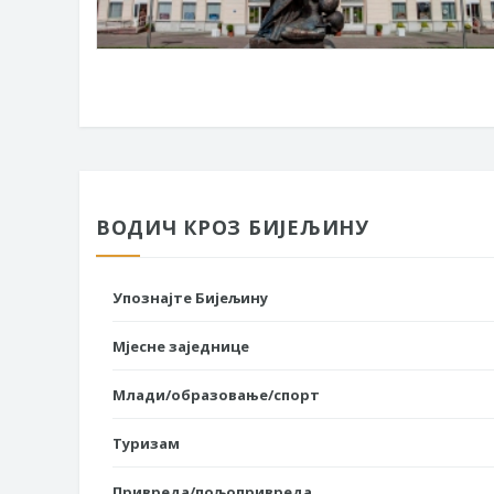
ВОДИЧ КРОЗ БИЈЕЉИНУ
Упознајте Бијељину
Мјесне заједнице
Млади/образовање/спорт
Туризам
Привреда/пољопривреда