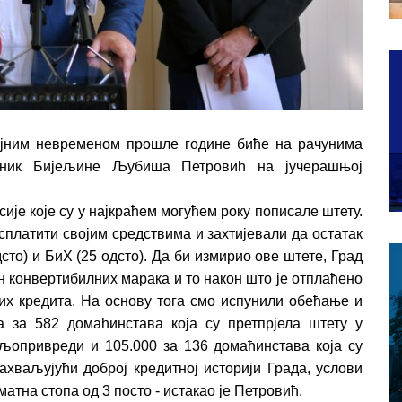
ујним невременом прошле године биће на рачунима
челник Бијељине Љубиша Петровић на јучерашњој
ије које су у најкраћем могућем року пописале штету.
сплатити својим средствима и захтијевали да остатак
сто) и БиХ (25 одсто). Да би измирио ове штете, Град
он конвертибилних марака и то након што је отплаћено
их кредита. На основу тога смо испунили обећање и
а за 582 домаћинстава која су претпрјела штету у
пољопривреди и 105.000 за 136 домаћинстава која су
ахваљујући доброј кредитној историји Града, услови
атна стопа од 3 посто - истакао је Петровић.