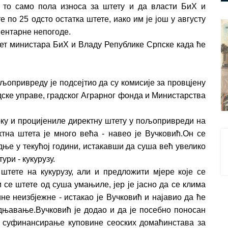
е то само пола износа за штету и да власти БиХ и
 по 25 одсто остатка штете, иако им је још у августу
ментарне непогоде.
вјет министара БиХ и Владу Републике Српске када ће
љопривреду је подсејтио да су комисије за провцјену
ске управе, градског Аграрног фонда и Министарства
оку и процијениле директну штету у пољопривреди на
ктна штета је много већа - навео је Вучковић.Он се
ње у текућој години, истакавши да суша већ увелико
ури - кукурузу.
 штете на кукурузу, али и предложити мјере које се
 се штете од суша умањиле, јер је јасно да се клима
не неизбјежне - истакао је Вучковић и најавио да ће
њавање.Вучковић је додао и да је посебно поносан
за суфинансирање куповине сеоских домаћинстава за