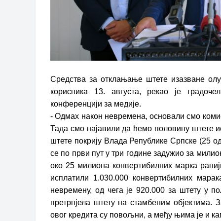
Средства за отклањање штете изазване ол
корисника 13. августа, рекао је градо
конференцији за медије.
- Одмах након невремена, основали смо комис
Тада смо најавили да ћемо половину штете и
штете покрију Влада Републике Српске (25 од
се по први пут у три године задужио за мили
око 25 милиона конвертибилних марка раниј
исплатили 1.030.000 конвертибилних марак
невремену, од чега је 920.000 за штету у 
претрпјела штету на стамбеним објектима. З
овог кредита су повољни, а међу њима је и кам