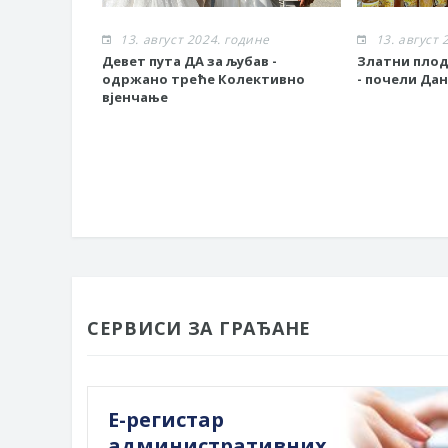
13. август 2024. године
13. август 
Девет пута ДА за љубав -
Златни плод
одржано треће Колективно
- почели Да
вјенчање
СЕРВИСИ ЗА ГРАЂАНЕ
Е-регистар
административних