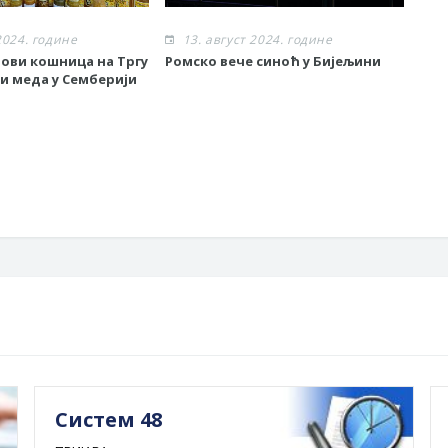
2024. године
13. август 2024. године
1
ови кошница на Тргу
Ромско вече синоћ у Бијељини
Зак
ни меда у Семберији
дож
вид
Систем 48