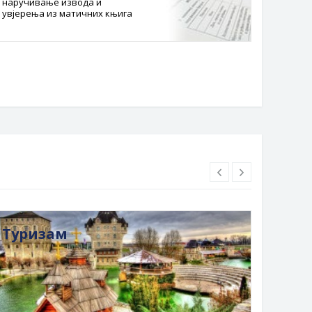
наручивање извода и
Службе
увјерења из матичних књига
Буџет 
Планска
Туризам