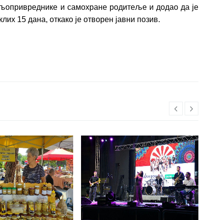
љопривреднике и самохране родитеље и додао да је
их 15 дана, откако је отворен јавни позив.