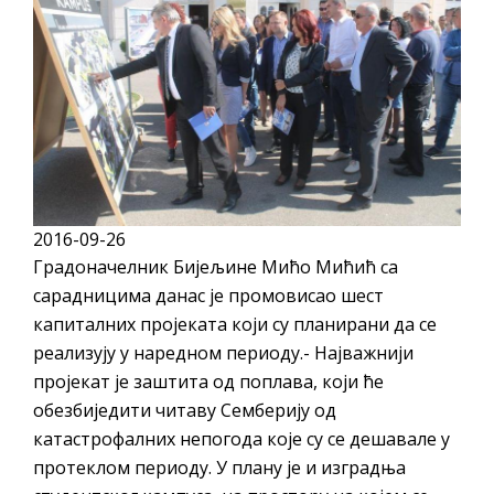
КАНДИДАТА КОЈИ СУ ОСТВАРИЛИ ПРАВО
НА ГРАДСКИ МЈЕСЕЧНИ БОРАЧКИ
ДОДАТАК ЗА ДЕМОБИЛИСАНЕ БОРЦЕ
ВОЈСКЕ РЕПУБЛИКЕ СРПСКЕ У СТАЊУ
СОЦИЈАЛНЕ ПОТРЕБЕ
ЈАВНИ ПОЗИВ ЗА НАЈЉЕПШЕ УРЕЂЕНО
ДВОРИШТЕ ИНДИВИДУАЛНИХ
2016-09-26
ДОМАЋИНСТАВА, ДВОРИШТЕ
Градоначелник Бијељине Мићо Мићић са
ЗАЈЕДНИЦА ЕТАЖНИХ ВЛАСНИКА И ЈАВНИ
сарадницима данас је промовисао шест
капиталних пројеката који су планирани да се
ПРОСТОР У МЈЕСНИМ ЗАЈЕДНИЦАМА НА
реализују у наредном периоду.- Најважнији
ТЕРИТОРИЈИ ГРАДА БИЈЕЉИНА
пројекат је заштита од поплава, који ће
Обавјештење за предузетника - Гојко
обезбиједити читаву Семберију од
Богуновић
катастрофалних непогода које су се дешавале у
Oд 27. јула пријем захтјева за новчану
протеклом периоду. У плану је и изградња
помоћ за набавку школског прибора