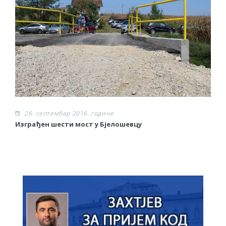
26. септембар 2016. године
Изграђен шести мост у Бјелошевцу
С