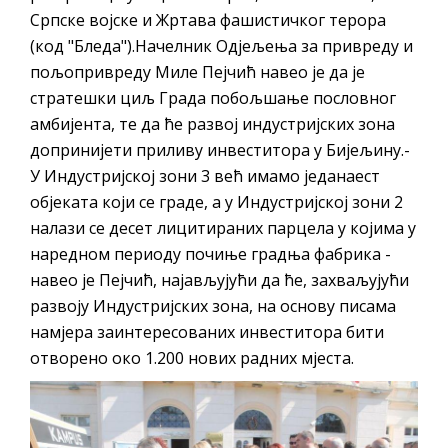
Српске војске и Жртава фашистичког терора
(код "Бледа").Начелник Одјељења за привреду и
пољопривреду Миле Пејчић навео је да је
стратешки циљ Града побољшање пословног
амбијента, те да ће развој индустријских зона
допринијети приливу инвеститора у Бијељину.-
У Индустријској зони 3 већ имамо једанаест
објеката који се граде, а у Индустријској зони 2
налази се десет лицитираних парцела у којима у
наредном периоду почиње градња фабрика -
навео је Пејчић, најављујући да ће, захваљујући
развоју Индустријских зона, на основу писама
намјера заинтересованих инвеститора бити
отворено око 1.200 нових радних мјеста.