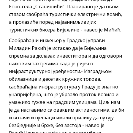
Етно-села „Станишићи“. Планирано је да овом
стазом саобраћа туристички електрични возић,
а пролазиће поред најзанимљивијих
туристичких бисера Бијељине - навео је Мићић.
Саобраћајни инжењер у Градској управи
Миладин Ракић је истакао да је Бијељина
спремна за долазак инвеститора и да одговори
њиховим захтјевима када је ријеч о
инфраструктурној уређености.- Изградњом
обилазнице и десетак кружних токова,
саобраћајна инфраструктура у Граду је знатно
унапријеђена, што је убрзало проток возила и
умањило гужве на градским улицама. Циљ нам
је да наставимо са оваквим активностима, да би
и возачи и пјешаци имали прилику да путују
безбједније и брже, без застоја - навео је
Ракић.Начелник одјељења за стамбено-