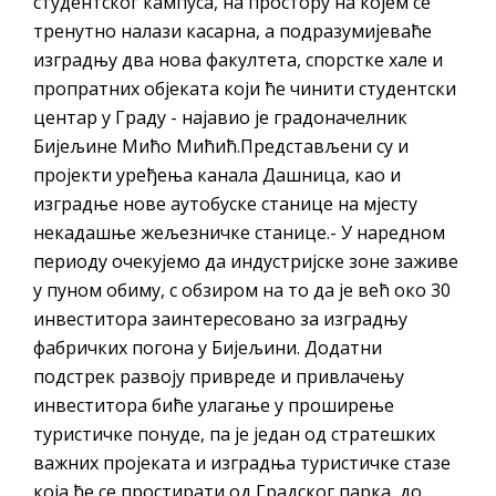
студентског кампуса, на простору на којем се
основцима
тренутно налази касарна, а подразумијеваће
Обрасци захтјева за регресирано
изградњу два нова факултета, спорстке хале и
гориво доступни од 13. марта до 15.
пропратних објеката који ће чинити студентски
новембра
центар у Граду - најавио је градоначелник
Захтјев за издавање ПОНОСНЕ КАРТИЦЕ
Бијељине Мићо Мићић.Представљени су и
Обавјештење о забрани саобраћаја 6. и
пројекти уређења канала Дашница, као и
7. августа
изградње нове аутобуске станице на мјесту
некадашње жељезничке станице.- У наредном
Обавјештење за предузетника - Вера
периоду очекујемо да индустријске зоне заживе
Ујић
у пуном обиму, с обзиром на то да је већ око 30
инвеститора заинтересовано за изградњу
фабричких погона у Бијељини. Додатни
подстрек развоју привреде и привлачењу
инвеститора биће улагање у проширење
туристичке понуде, па је један од стратешких
важних пројеката и изградња туристичке стазе
која ће се простирати од Градског парка, до