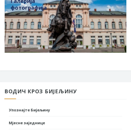
Галерија
фотографија
ВОДИЧ КРОЗ БИЈЕЉИНУ
Упознајте Бијељину
Мјесне заједнице