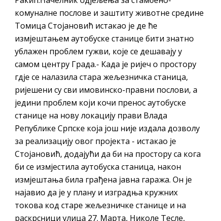
комуналне послове и заштиту животне средине
Томица Стојановић истакао је де ће
измјештањем аутобуске станице бити знатно
ублажен проблем гужви, које се дешавају у
самом центру Града.- Када је ријеч о простору
гдје се налазила стара жељезничка станица,
ријешени су сви имовинско-правни послови, а
једини проблем који кочи пренос аутобуске
станице на нову локацију прави Влада
Републике Српске која још није издала дозволу
за реализацију овог пројекта - истакао је
Стојановић, додајући да би на простору са кога
би се измјестила аутобуска станица, након
измјештања била грађена јавна гаража. Он је
најавио да је у плану и изградња кружних
токова код старе жељезничке станице и на
раскрсници улица 27. Марта, Николе Тесле,