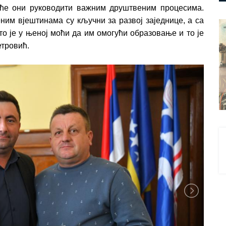
ће они руководити важним друштвеним процесима.
ним вјештинама су кључни за развој заједнице, а са
то је у њеној моћи да им омогући образовање и то је
етровић.