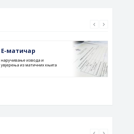
Е-матичар
Док
наручивање извода и
Службе
увјерења из матичних књига
Буџет 
Планска