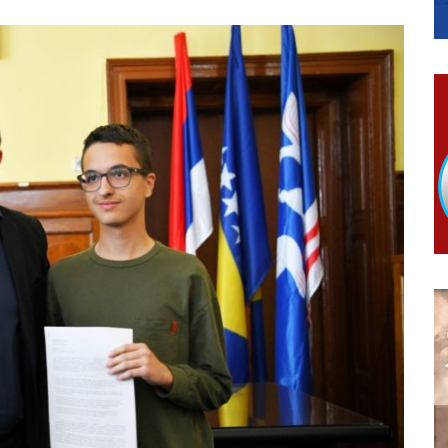
МЈЕСНИМ ЗАЈЕДНИЦАМА НА ТЕРИТОРИЈИ ГРАДА БИЈЕЉИНА
овчану помоћ за набавку школског прибора основцима
гориво доступни од 13. марта до 15. новембра
КАРТИЦЕ
 6. и 7. августа
ера Ујић