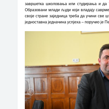
завршетка школовања или студирања и да 
Образовани млади људи који владају саврме
своје стране заједница треба да учини све ш
једноставна једначина успјеха – поручио је П