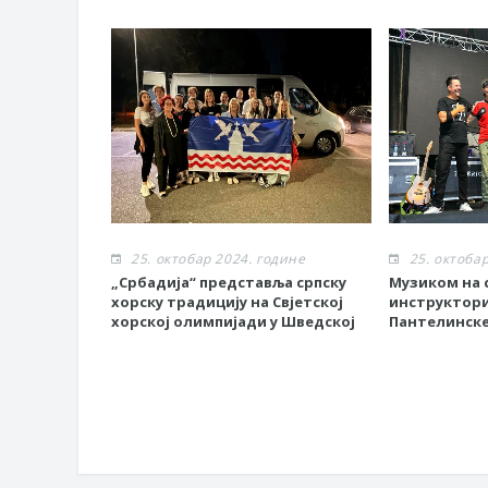
25. октобар 2024. године
25. октоба
„Србадија“ представља српску
Музиком на с
хорску традицију на Свјетској
инструктор
хорској олимпијади у Шведској
Пантелинске