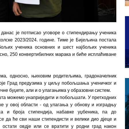
анас је потписао уговоре о стипендирању ученика
олске 2023/2024. године. Тиме је Бијељина постала
јбољих ученика основних и шест најбољих ученика
осно, 250 конвертибилних марака и биће исплаћиване
ма, односно, њиховим родитељима, градоначелник
које Град предузима у циљу побољшања ученичког и
чне буџете, али и о улагањима у образовни систем.
о шта можемо унаприједити и побољшати. У претходних
ке у овој области - од улагања у обнову и изградњу
са и броја стипендија, набавке уџбеника, па до
е да ће сви наши стипендисти и велики дио дјеце и
 остати овдје или се вратити у родни град након