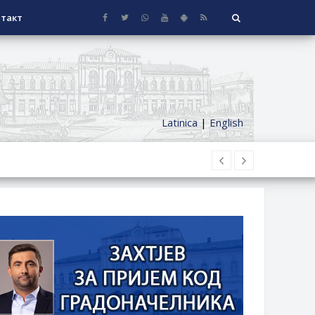
такт
Latinica
|
English
НАГРАДЕ
СЕОСКЕ КУЋЕ СА ОКУЋНИЦОМ НА
НИ БОРАЧКИ ДОДАТАК ЗА
ОРИШТЕ ЗАЈЕДНИЦА ЕТАЖНИХ