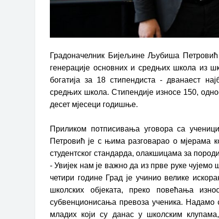
Градоначелник Бијељине Љубиша Петровић д
генерације основних и средњих школа из шк
богатија за 18 стипендиста - дванаест на
средњих школа. Стипендије износе 150, одн
десет мјесеци годишње.
Приликом потписивања уговора са ученици
Петровић је с њима разговарао о мјерама 
студентског стандарда, олакшицама за породи
- Увијек нам је важно да из прве руке чујем
четири године Град је учинио велике искора
школских објеката, преко повећања изно
субвенционисања превоза ученика. Надамо с
младих који су данас у школским клупама,