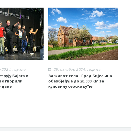
р 2024. године
25. октобар 2024. године
2
трују Бајага и
За живот села - Град Бијељина
Спе
и отворили
обезбјеђује до 20.000 КМ за
BetO
 дане
куповину сеоске куће
Bije
еки
Гра