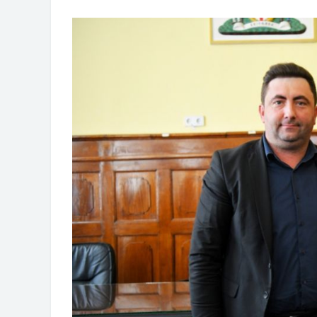
ВЛАСНИКА И ЈАВНИ ПРОСТОР У 
Oд 27. јула пријем захтјева за н
Обрасци захтјева за регресирано 
Захтјев за издавање ПОНОСНЕ 
Обавјештење о забрани саобраћаја
Обавјештење за предузетника - В