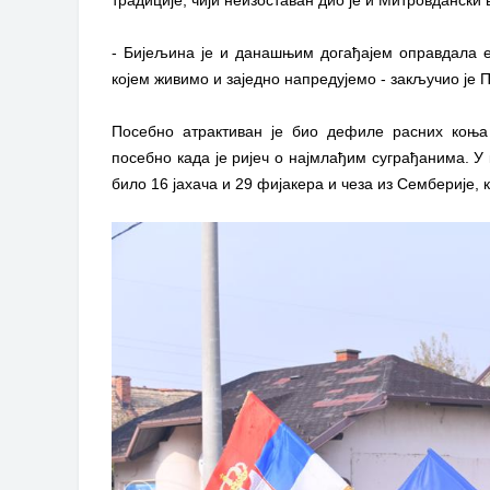
- Бијељина је и данашњим догађајем оправдала еп
којем живимо и заједно напредујемо - закључио је 
Посебно атрактиван је био дефиле расних коња
посебно када је ријеч о најмлађим суграђанима. У 
било 16 јахача и 29 фијакера и чеза из Семберије, 