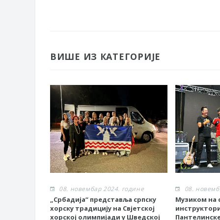
ВИШЕ ИЗ КАТЕГОРИЈЕ
08. новембар 2024. године
08. новемб
„Србадија“ представља српску
Музиком на с
хорску традицију на Свјетској
инструктор
хорској олимпијади у Шведској
Пантелинске