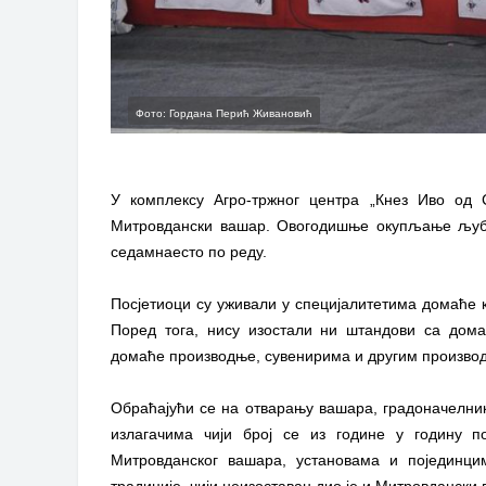
Фото: Гордана Перић Живановић
У комплексу Агро-тржног центра „Кнез Иво од 
Митровдански вашар. Овогодишње окупљање љуб
седамнаесто по реду.
Посјетиоци су уживали у специјалитетима домаће ку
Поред тога, нису изостали ни штандови са дом
домаће производње, сувенирима и другим произво
Обраћајући се на отварању вашара, градоначелни
излагачима чији број се из године у годину 
Митровданског вашара, установама и појединци
традиције, чији неизоставан дио је и Митровдански