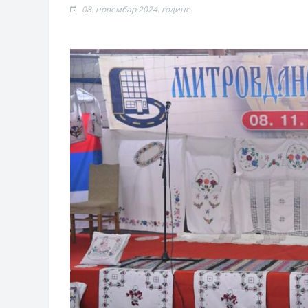
Обавјештење за предузетника - Г
08. новембар 2024. године
Oд 27. јула пријем захтјева за н
Обрасци захтјева за регресирано 
Захтјев за издавање ПОНОСНЕ 
Обавјештење о забрани саобраћаја
Обавјештење за предузетника - В
ЈАВНИ ПОЗИВ ЗА ПРИЈАВУ НЕП