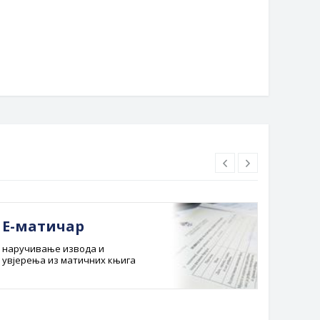
па и пуне трибине на
дском тргу
Е-матичар
Док
наручивање извода и
Службе
увјерења из матичних књига
Буџет 
Планска