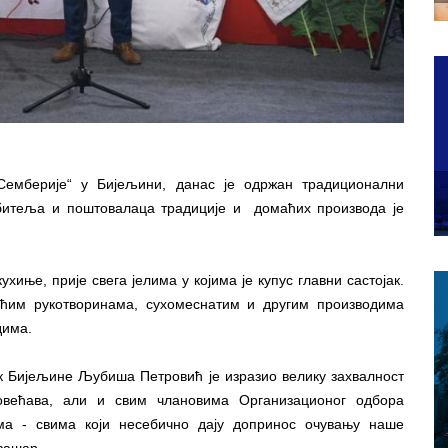
Семберије“ у Бијељини, данас је одржан традиционални
итеља и поштовалаца традиције и домаћих производа је
хиње, прије свега јелима у којима је купус главни састојак.
аћим рукотворинама, сухомеснатим и другим производима
дима.
к Бијељине Љубиша Петровић је изразио велику захвалност
повећава, али и свим члановима Организационог одбора
ма - свима који несебично дају допринос очувању наше
 вашар.