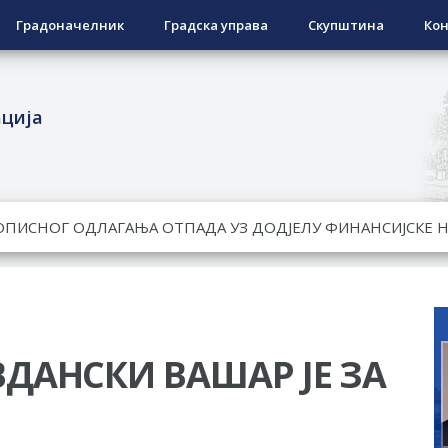
Градоначелник
Градска управа
Скупштина
Кон
ација
ЕСПОВРАТНИХ СРЕДСТАВА ЗА СУФИНАНСИРАЊЕ КУПОВИНЕ 
А 2026. ГОДИНУ
Ненад Нукић
НДИДАТА КОЈИ СУ ОСТВАРИЛИ ПРАВО НА ГРАДСКИ МЈЕСЕЧ
РЕПУБЛИКЕ СРПСКЕ У СТАЊУ
ДАНСКИ ВАШАР ЈЕ ЗА
РЕЂЕНО ДВОРИШТЕ ИНДИВИДУАЛНИХ ДОМАЋИНСТАВА, ДВ
МЈЕСНИМ ЗАЈЕДНИЦАМА НА ТЕРИТОРИЈИ ГРАДА БИЈЕЉИНА