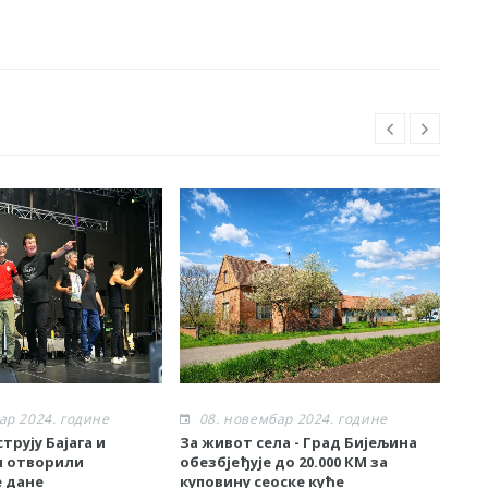
ар 2024. године
08. новембар 2024. године
0
трују Бајага и
За живот села - Град Бијељина
Спе
и отворили
обезбјеђује до 20.000 КМ за
BetO
 дане
куповину сеоске куће
Bije