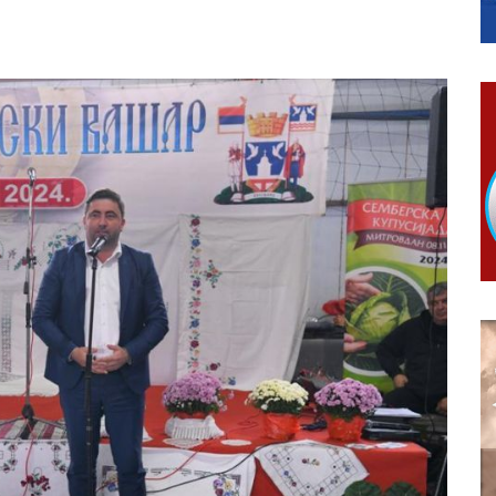
ојко Богуновић
овчану помоћ за набавку школског прибора основцима
гориво доступни од 13. марта до 15. новембра
КАРТИЦЕ
 6. и 7. августа
ера Ујић
РОПИСНОГ ОДЛАГАЊА ОТПАДА УЗ ДОДЈЕЛУ ФИНАНСИЈСКЕ 