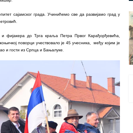
итет сајамског града. Учинићемо све да развијамо град у
Петровић.
 и фијакера до Трга краља Петра Првог Карађорђевића,
коњичкој поворци учествовало је 45 учесника, међу којим је
као и гости из Српца и Бањалуке.