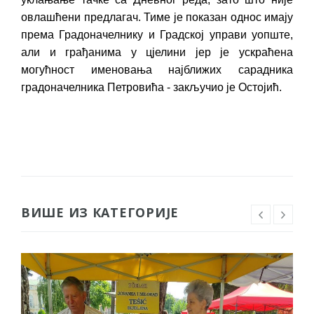
овлашћени предлагач. Тиме је показан однос имају
према Градоначелнику и Градској управи уопште,
али и грађанима у цјелини јер је ускраћена
могућност именовања најближих сарадника
градоначелника Петровића - закључио је Остојић.
ВИШЕ ИЗ КАТЕГОРИЈЕ