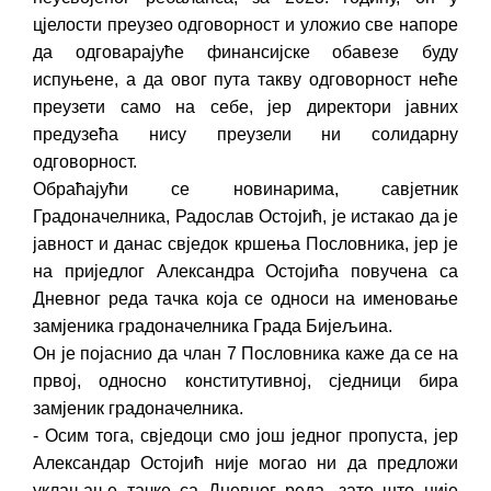
цјелости преузео одговорност и уложио све напоре
да одговарајуће финансијске обавезе буду
испуњене, а да овог пута такву одговорност неће
преузети само на себе, јер директори јавних
предузећа нису преузели ни солидарну
одговорност.
Обраћајући се новинарима, савјетник
Градоначелника, Радослав Остојић, је истакао да је
јавност и данас свједок кршења Пословника, јер је
на приједлог Александра Остојића повучена са
Дневног реда тачка која се односи на именовање
замјеника градоначелника Града Бијељина.
Он је појаснио да члан 7 Пословника каже да се на
првој, односно конститутивној, сједници бира
замјеник градоначелника.
- Осим тога, свједоци смо још једног пропуста, јер
Александар Остојић није могао ни да предложи
уклањање тачке са Дневног реда, зато што није