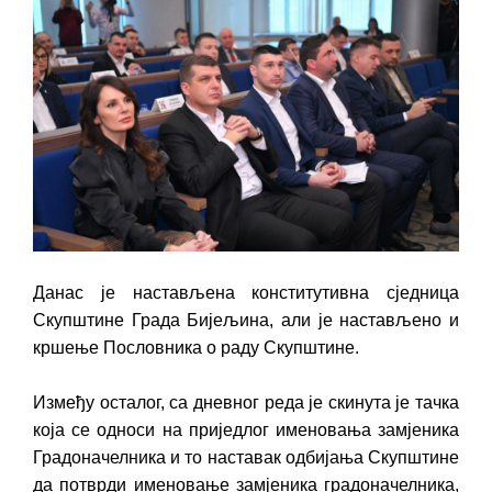
ПРЕЛИМИНАРНA РАНГ ЛИСТA
КАНДИДАТА КОЈИ СУ ОСТВАРИЛИ ПРАВО
НА ГРАДСКИ МЈЕСЕЧНИ БОРАЧКИ
ДОДАТАК ЗА ДЕМОБИЛИСАНЕ БОРЦЕ
ВОЈСКЕ РЕПУБЛИКЕ СРПСКЕ У СТАЊУ
СОЦИЈАЛНЕ ПОТРЕБЕ
Oд 27. јула пријем захтјева за новчану
помоћ за набавку школског прибора
основцима
Данас је настављена конститутивна сједница
Обрасци захтјева за регресирано
Скупштине Града Бијељина, али је настављено и
гориво доступни од 13. марта до 15.
кршење Пословника о раду Скупштине.
новембра
Између осталог, са дневног реда је скинута је тачка
Захтјев за издавање ПОНОСНЕ КАРТИЦЕ
која се односи на приједлог именовања замјеника
Обавјештење о забрани саобраћаја 6. и
Градоначелника и то наставак одбијања Скупштине
7. августа
да потврди именовање замјеника градоначелника,