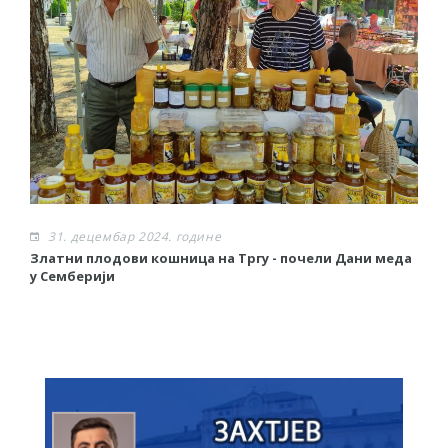
31. децембар 2024. године
Златни плодови кошница на Тргу - почели Дани меда
Р
у Семберији