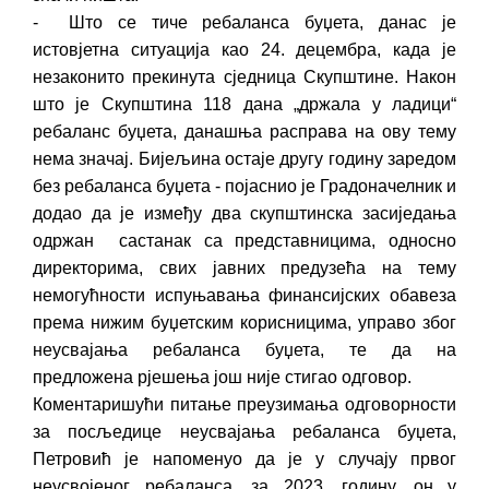
- Што се тиче ребаланса буџета, данас је
истовјетна ситуација као 24. децембра, када је
незаконито прекинута сједница Скупштине. Након
што је Скупштина 118 дана „држала у ладици“
ребаланс буџета, данашња расправа на ову тему
нема значај. Бијељина остаје другу годину заредом
без ребаланса буџета - појаснио је Градоначелник и
додао да је између два скупштинска засиједања
одржан састанак са представницима, односно
директорима, свих јавних предузећа на тему
немогућности испуњавања финансијских обавеза
према нижим буџетским корисницима, управо због
неусвајања ребаланса буџета, те да на
предложена рјешења још није стигао одговор.
Коментаришући питање преузимања одговорности
за посљедице неусвајања ребаланса буџета,
Петровић је напоменуо да је у случају првог
неусвојеног ребаланса, за 2023. годину, он у