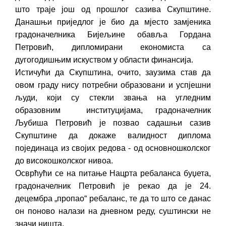
Обавјештење за предузетника - Вера
што траје још од прошлог сазива Скупштине.
Ујић
Данашњи приједлог је био да мјесто замјеника
градоначелника Бијељине обавља Гордана
Петровић, дипломирани економиста са
дугогодишњим искуством у области финансија.
Истичући да Скупштина, очито, заузима став да
овом граду нису потребни образовани и успјешни
људи, који су стекли звања на угледним
образовним институцијама, градоначелник
Љубиша Петровић је позвао садашњи сазив
Скупштине да докаже валидност диплома
појединаца из својих редова - од основношколског
до високошколског нивоа.
Осврћући се на питање Нацрта ребаланса буџета,
градоначелник Петровић је рекао да је 24.
децембра „пропао“ ребаланс, те да то што се данас
он поново налази на дневном реду, суштински не
значи ништа.