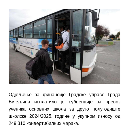
ПРЕЛИМИНАРНA РАНГ ЛИСТA
КАНДИДАТА КОЈИ СУ ОСТВАРИЛИ ПРАВО
НА ГРАДСКИ МЈЕСЕЧНИ БОРАЧКИ
ДОДАТАК ЗА ДЕМОБИЛИСАНЕ БОРЦЕ
ВОЈСКЕ РЕПУБЛИКЕ СРПСКЕ У СТАЊУ
СОЦИЈАЛНЕ ПОТРЕБЕ
ЈАВНИ ПОЗИВ ЗА НАЈЉЕПШЕ УРЕЂЕНО
ДВОРИШТЕ ИНДИВИДУАЛНИХ
ДОМАЋИНСТАВА, ДВОРИШТЕ
ЗАЈЕДНИЦА ЕТАЖНИХ ВЛАСНИКА И ЈАВНИ
ПРОСТОР У МЈЕСНИМ ЗАЈЕДНИЦАМА НА
Одјељење за финансије Градске управе Града
ТЕРИТОРИЈИ ГРАДА БИЈЕЉИНА
Бијељина исплатило је субвенције за превоз
Oд 27. јула пријем захтјева за новчану
ученика основних школа за друго полугодиште
помоћ за набавку школског прибора
школске 2024/2025. године у укупном износу од
основцима
249.310 конвертибилних марака.