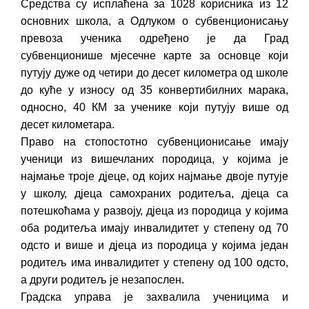
Средства су исплаћена за 1028 корисника из 12
Обрасци захтјева за регресирано
основних школа, а Одлуком о субвенционисању
гориво доступни од 13. марта до 15.
превоза ученика одређено је да Град
новембра
субвенционише мјесечне карте за основце који
Захтјев за издавање ПОНОСНЕ КАРТИЦЕ
путују дуже од четири до десет километра од школе
Обавјештење о забрани саобраћаја 6. и
до куће у износу од 35 конвертибилних марака,
7. августа
односно, 40 КМ за ученике који путују више од
Обавјештење за предузетника - Вера
десет километара.
Ујић
Право на стопостотно субвенционисање имају
ученици из вишечланих породица, у којима је
најмање троје дјеце, од којих најмање двоје путује
у школу, дјеца самохраних родитеља, дјеца са
потешкоћама у развоју, дјеца из породица у којима
оба родитеља имају инвалидитет у степену од 70
одсто и више и дјеца из породица у којима један
родитељ има инвалидитет у степену од 100 одсто,
а други родитељ је незапослен.
Градска управа је захвалила ученицима и