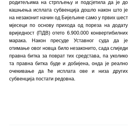
родитељима на стрпљењу и подсјетила да је до
кашњења исплата субвенција дошло након што је
на незаконит начин од Бијељине само у првих шест
мјесеци по основу прихода од пореза на додату
вриједност (ПДВ) отето 6.900.000 конвертибилних
марака. Након пресуде Уставног суда да је
отимање овог новца било незаконито, сада слиједи
правна битка за поврат тих средстава, па уколико
та правна битка буде и добијена, онда је реално
очекивање да ће исплата ове и низа других
субвенција постати редовна.