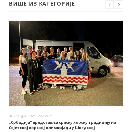
ВИШЕ ИЗ КАТЕГОРИЈЕ
09. јул 2025. године
„Србадија“ представља српску хорску традицију на
М
Свјетској хорској олимпијади у Шведској
П