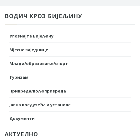
ВОДИЧ КРОЗ БИЈЕЉИНУ
Упознајте Бијељину
Мјесне заједнице
Млади/образовање/спорт
Туризам
Привреда/пољопривреда
Јавна предузећа и установе
Документи
АКТУЕЛНО