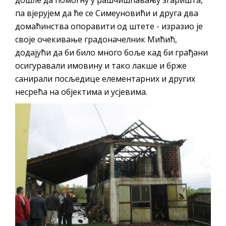
па вјерујем да ће се Симеуновићи и друга два
домаћинства опоравити од штете - изразио је
своје очекивање градоначелник Мићић,
додајући да би било много боље кад би грађани
осигуравали имовину и тако лакше и брже
санирали посљедице елементарних и других
несрећа на објектима и усјевима.