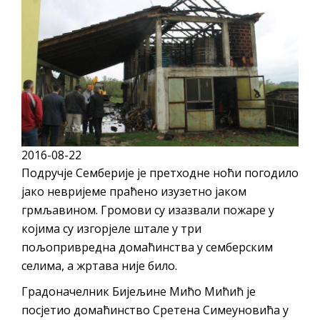
ПРЕЛИМИНАРНA РАНГ ЛИСТA
КАНДИДАТА КОЈИ СУ ОСТВАРИЛИ ПРАВО
НА ГРАДСКИ МЈЕСЕЧНИ БОРАЧКИ
ДОДАТАК ЗА ДЕМОБИЛИСАНЕ БОРЦЕ
ВОЈСКЕ РЕПУБЛИКЕ СРПСКЕ У СТАЊУ
СОЦИЈАЛНЕ ПОТРЕБЕ
Oд 27. јула пријем захтјева за новчану
2016-08-22
помоћ за набавку школског прибора
Подручје Семберије је претходне ноћи погодило
основцима
јако невријеме праћено изузетно јаком
Обрасци захтјева за регресирано
грмљавином. Громови су изазвали пожаре у
гориво доступни од 13. марта до 15.
којима су изгорјеле штале у три
новембра
пољопривредна домаћинства у семберским
селима, а жртава није било.
Захтјев за издавање ПОНОСНЕ КАРТИЦЕ
Обавјештење о забрани саобраћаја 6. и
Градоначелник Бијељине Мићо Мићић је
7. августа
посјетио домаћинство Сретена Симеуновића у