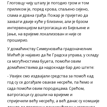
Обавјештење за предузетника - Вера
Глоговцу чију шталу је погодио гром и том
Ујић
приликом је, поред крова, спаљено сијено,
слама и дрвна грађа. Пожар је пријетио да
захвати двије куће у близини, али је брзом
интервенцијом ватрогасаца из Бијељине и
Јање, на вријеме локализован и није се
проширио.
У домаћинству Симеуновића градоначелник
Мићић је најавио да ће Градска управа, у складу
са могућностима буџета, помоћи овим
домаћинствима да надокнаде бар дио штете:
- Увијек смо издвајали средства за помоћ кад
год су се догађале овакве несреће, па ћемо и
сада помоћи овим породицама. Срећом,
ватрогасци су дошли на вријеме и
спријечили већу несрећу, а већ данас су комшије
дошле да помогну у рашчишћавању згаришта,