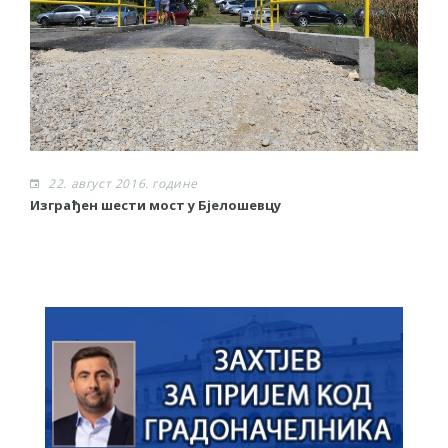
22. август 2016. године
Изграђен шести мост у Бјелошевцу
С